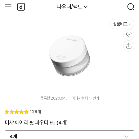
본문 바로가기
다
다나와
파우더/팩트
사
검
나
이
색
와
드
메
메
상품비교
인
뉴
관
심
공
유
등록월 2020.04.
이미지출처: 11번가
리
129
개
별
4.
뷰
점
6
미샤 에어리 팟 파우더 9g (4개)
4개
옵