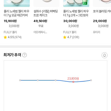
풀리 노세범 젤리 파우
설화수 [리필] 퍼펙팅
풀리 노세범 젤리 파우
포어 블러링 커
더 7g 모공 매끈커버
트윈 케이크
더 7g 2개 +그린토마
유분 ZERO
토 크림 20ml
15,900
49,500
30,000
29,000
원
원
원
원
3,000원
무료
3,000원
3,000원
FULLY 풀리
아모레퍼시픽공식몰
FULLY 풀리
유이라
네이버
페이
리
리
4.55
(
974
)
4.7
(
208
)
별
별
뷰
뷰
점
점
수
수
최저가 추이
최
알
저
림
가
받
추
는
이
중
란?