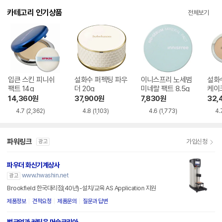
카테고리 인기상품
전체보기
입큰 스킨 피니쉬
설화수 퍼펙팅 파우
이니스프리 노세범
설화
팩트 14g
더 20g
미네랄 팩트 8.5g
케이크
14,360
원
37,900
원
7,830
원
32,
4.7
(2,362)
4.8
(1,103)
4.6
(1,773)
4.
파워링크
가입신청
광고
파우더 화신기계상사
www.hwashin.net
광고
Brookfield 한국대리점(40년)-설치/교육 AS Application 지원
제품정보
견적요청
제품문의
질문과 답변