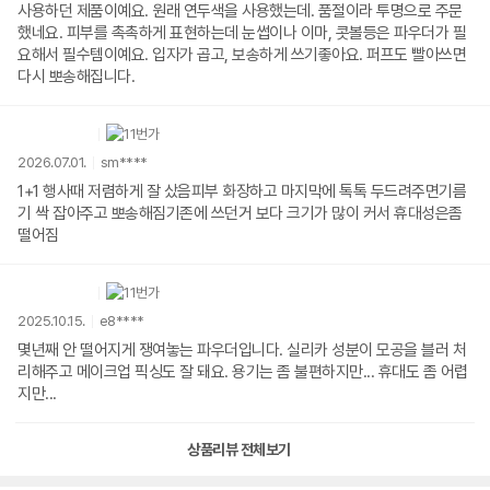
사용하던 제품이예요. 원래 연두색을 사용했는데. 품절이라 투명으로 주문
했네요. 피부를 촉촉하게 표현하는데 눈썹이나 이마, 콧볼등은 파우더가 필
요해서 필수템이예요. 입자가 곱고, 보송하게 쓰기좋아요. 퍼프도 빨아쓰면
다시 뽀송해집니다.
2026.07.01.
sm****
1+1 행사때 저렴하게 잘 샀음피부 화장하고 마지막에 톡톡 두드려주면기름
기 싹 잡아주고 뽀송해짐기존에 쓰던거 보다 크기가 많이 커서 휴대성은좀
떨어짐
2025.10.15.
e8****
몇년째 안 떨어지게 쟁여놓는 파우더입니다. 실리카 성분이 모공을 블러 처
리해주고 메이크업 픽싱도 잘 돼요. 용기는 좀 불편하지만... 휴대도 좀 어렵
지만...
상품리뷰 전체보기