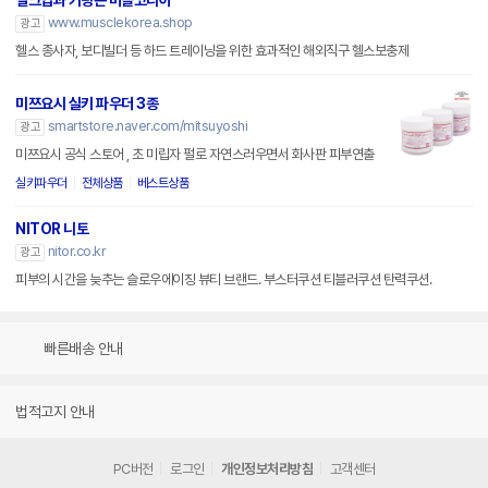
벌크업과 커팅은 머슬코리아
www.musclekorea.shop
광고
헬스 종사자, 보디빌더 등 하드 트레이닝을 위한 효과적인 해외직구 헬스보충제
미쯔요시 실키 파우더 3종
smartstore.naver.com/mitsuyoshi
광고
미쯔요시 공식 스토어 , 초 미립자 펄로 자연스러우면서 화사판 피부연출
실키파우더
전체상품
베스트상품
NITOR 니토
nitor.co.kr
광고
피부의 시간을 늦추는 슬로우에이징 뷰티 브랜드. 부스터쿠션 티블러쿠션 탄력쿠션.
빠른배송 안내
법적고지 안내
PC버전
로그인
개인정보처리방침
고객센터