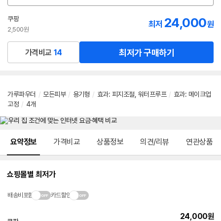
션
선
쿠팡
24,000
최저
원
택
2,500원
최저가 구매하기
가격비교
14
가루파우더
/
모든피부
/
용기형
/
효과
:
피지조절
,
워터프루프
/
효과
:
메이크업
고정
/
4개
메뉴 네비게이션
요약정보
가격비교
상품정보
의견/리뷰
연관상품
쇼핑몰별 최저가
배송비포함
카드할인
24,000
원