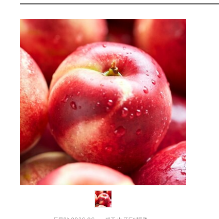
가
펙
격
비
교