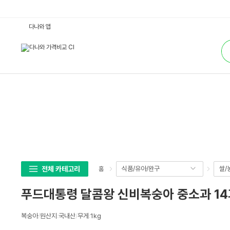
푸
다나와 앱
드
대
통
통
합
령
검
달
색
콤
왕
신
비
복
숭
아
중
소
과
1
4
과
내
외
전체 카테고리
식품/유아/완구
쌀/
홈
1
k
g
푸드대통령 달콤왕 신비복숭아 중소과 14과내
(1
개)
:
상
다
복숭아
/
원산지
:
국내산
/
무게
:
1kg
세
나
와
스