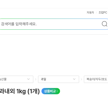
자동차
조립PC
농산물
과일
복숭아/자두/포도
외 1kg (1개)
상품비교