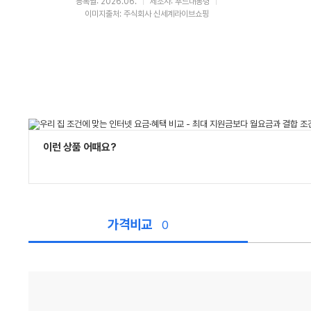
등록월: 2026.06.
제조사: 푸드대통령
이미지출처: 주식회사 신세계라이브쇼핑
이런 상품 어때요?
가격비교
0
가
격
비
교