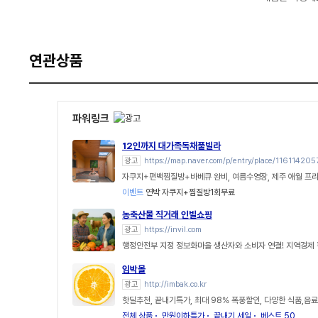
연관상품
파워링크
12인까지 대가족독채풀빌라
광고
https://map.naver.com/p/entry/place/116114205
자쿠지+편백찜질방+바베큐 완비, 여름수영장, 제주 애월 프
이벤트
연박 자쿠지+찜질방1회무료
농축산물 직거래 인빌쇼핑
광고
https://invil.com
행정안전부 지정 정보화마을 생산자와 소비자 연결! 지역경제 
임박몰
광고
http://imbak.co.kr
핫딜추천, 끝내기특가, 최대 98% 폭풍할인, 다양한 식품,음료
전체 상품
만원이하특가
끝내기 세일
베스트 50