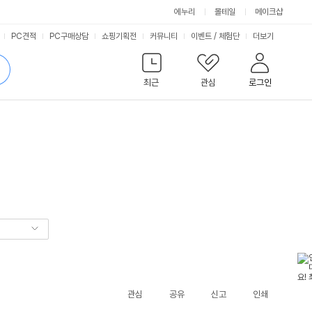
에누리
몰테일
메이크샵
서
PC견적
PC구매상담
쇼핑기획전
커뮤니티
이벤트
/
체험단
더보기
비
검
색
최근
관심
로그인
스
관심
공유
신고
인쇄