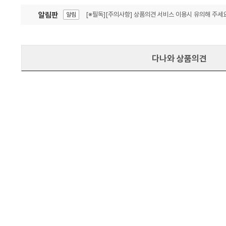
알림판
[※필독][주의사항] 상품의견 서비스 이용시 유의해 주세요
알림
잦은 오류, PC속도 잡자! PC안정화 위해 이건 꼭!
알림
다나와 상품의견