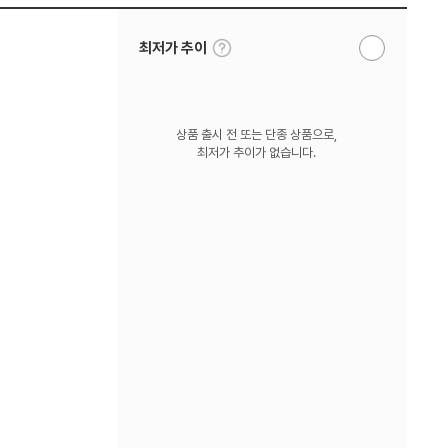
툴
최저가 추이
알
팁
림
보
받
기
기
상품 출시 전 또는 단종 상품으로,
최저가 추이가 없습니다.