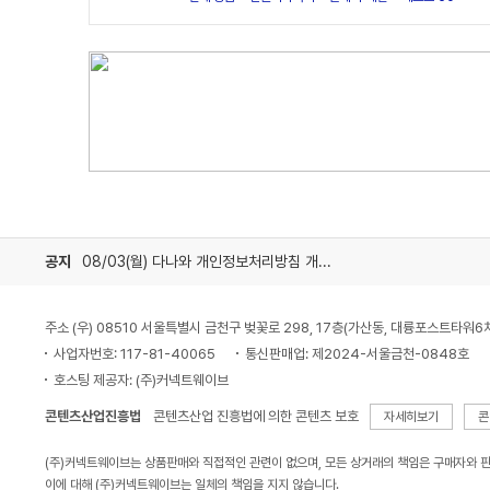
공지
08/03(월) 다나와 개인정보처리방침 개정 안내
주소 (우) 08510 서울특별시 금천구 벚꽃로 298, 17층(가산동, 대륭포스트타워6
사업자번호: 117-81-40065
통신판매업: 제2024-서울금천-0848호
호스팅 제공자: (주)커넥트웨이브
콘텐츠산업진흥법
콘텐츠산업 진흥법에 의한 콘텐츠 보호
자세히보기
콘
(주)커넥트웨이브는 상품판매와 직접적인 관련이 없으며, 모든 상거래의 책임은 구매자와 
이에 대해 (주)커넥트웨이브는 일체의 책임을 지지 않습니다.