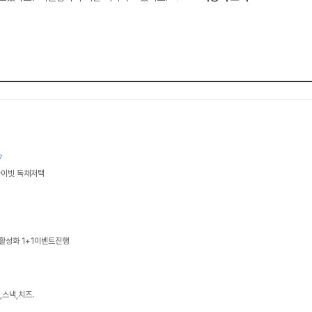
7
라이빗 독채저택
활성화 1+1이벤트진행
,스낵,치즈.