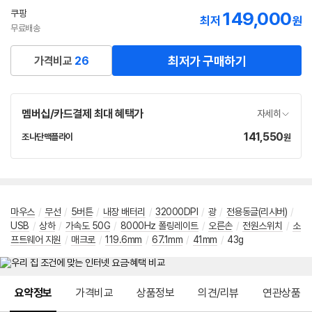
선
쿠팡
149,000
최저
원
택
무료배송
최저가 구매하기
가격비교
26
멤버십/카드결제 최대 혜택가
자세히
141,550
가
조나단맥플라이
원
네
격
이
버
페
이
마우스
/
무선
/
5버튼
/
내장 배터리
/
32000DPI
/
광
/
전용동글(리시버)
/
USB
/
상하
/
가속도 50G
/
8000Hz 폴링레이트
/
오른손
/
전원스위치
/
소
프트웨어 지원
/
매크로
/
119.6mm
/
67.1mm
/
41mm
/
43g
메뉴 네비게이션
요약정보
가격비교
상품정보
의견/리뷰
연관상품