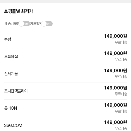
쇼핑몰별 최저가
배송비포함
카드할인
149,000
원
쿠팡
무료배송
149,000
원
오늘의집
빠른배송
무료배송
149,000
원
신세계몰
빠른배송
무료배송
149,000
원
조나단맥플라이
네
무료배송
이
버
149,000
원
페
롯데ON
빠른배송
이
무료배송
149,000
원
SSG.COM
빠른배송
무료배송