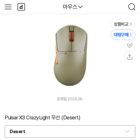
본문 바로가기
다
다나와
마우스
사
검
나
이
색
와
드
메
메
상품비교
인
뉴
대량구매
관
심
공
유
등록월 2026.06.
Pulsar X3 CrazyLight 무선 (Desert)
Desert
옵
션