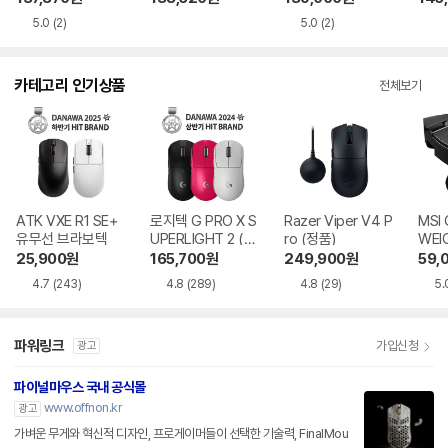
5.0
(2)
5.0
(2)
카테고리 인기상품
전체보기
ATK VXE R1 SE+
로지텍 G PRO X S
Razer Viper V4 P
MSI 
유무선 브라보텍
UPERLIGHT 2 (정
ro (정품)
WEI
품)
SS
25,900
원
165,700
원
249,900
원
59,
4.7
(243)
4.8
(289)
4.8
(29)
5.
파워링크
가입신청
광고
파이널마우스 국내 공식몰
www.offnon.kr
광고
가벼운 무게와 혁신적 디자인, 프로게이머들이 선택한 기술력, FinalMou