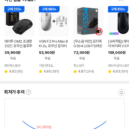
구매 210+
구매 660+
구매 810+
에이투 GM2 초경량
VGN F2 Pro Max 8
[무소음 버전] 로지텍
[슈퍼적립] 레
3모드 유무선 블루투
K나노 유무선 잠자리
G304 LIGHTSPEE
아 바이퍼 V3 P
스 게이밍 마우스 노트
게이밍 마우스 화이트
D 무선 게이밍 마우스
바브삼 e스포츠
39,900
53,900
72,000
159,000
원
원
원
원
북 컴퓨터 FPS 발로란
게이밍 마우스
무료
무료
무료
무료
트
에이투스토어
가온인터내셔날
픽스유즈
레이저 공식스토
네이버
페이
리
리
리
리
4.92
(
66
)
4.95
(
581
)
4.87
(
244
)
4.93
(
591
)
별
별
별
별
뷰
뷰
뷰
뷰
점
점
점
점
수
수
수
수
최저가 추이
최
알
저
림
가
받
추
는
이
중
란?