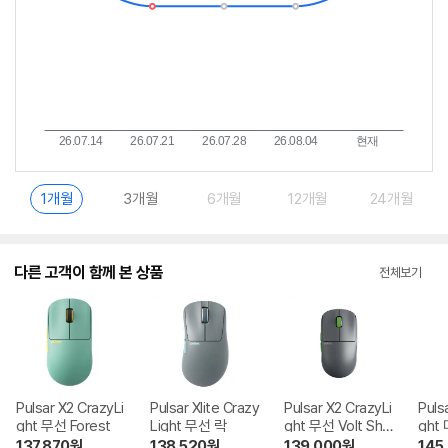
1개월
3개월
6개월
12개월
24개월
다른 고객이 함께 본 상품
전체보기
Pulsar X2 CrazyLi
Pulsar Xlite Crazy
Pulsar X2 CrazyLi
Puls
ght 무선 Forest
Light 무선 락
ght 무선 Volt Sha
ght
dow
eser
137,870
원
138,520
원
139,000
원
145