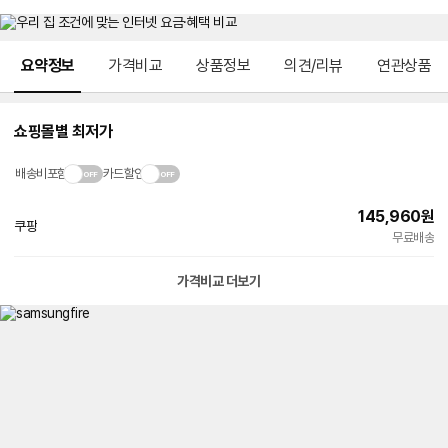
메뉴 네비게이션
요약정보
가격비교
상품정보
의견/리뷰
연관상품
쇼핑몰별 최저가
배송비포함
카드할인
145,960
원
쿠팡
빠른배송
무료배송
가격비교 더보기