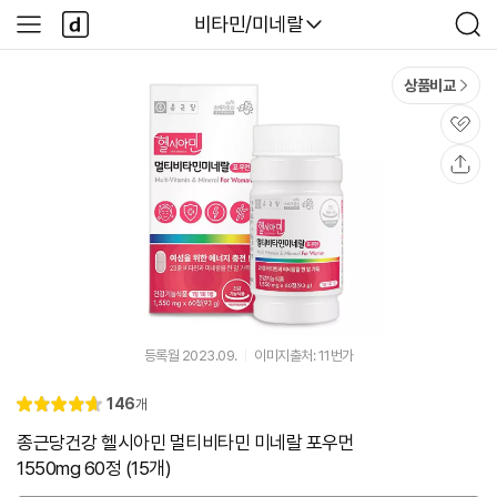
본문 바로가기
다
다나와
비타민/미네랄
사
검
나
이
색
와
드
메
메
상품비교
인
뉴
관
심
공
유
등록월 2023.09.
이미지출처: 11번가
리
146
개
별
4.
뷰
점
7
종근당건강 헬시아민 멀티비타민 미네랄 포우먼
1550mg 60정 (15개)