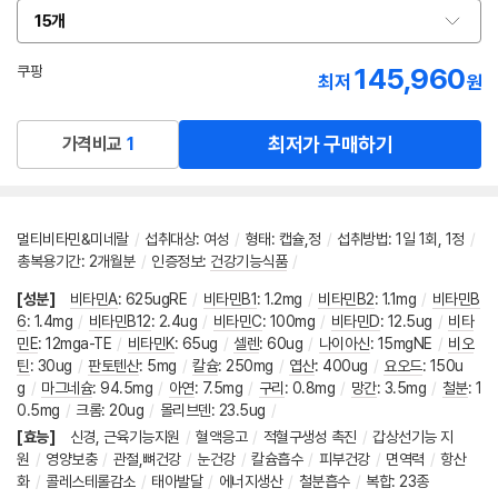
15개
옵
션
선
145,960
쿠팡
최저
원
택
로켓배송
최저가 구매하기
가격비교
1
멀티비타민&미네랄
/
섭취대상
:
여성
/
형태
:
캡슐,정
/
섭취방법
:
1일 1회, 1정
/
총복용기간
:
2개월분
/
인증정보
:
건강기능식품
/
[성분]
비타민A
:
625ugRE
/
비타민B1
:
1.2mg
/
비타민B2
:
1.1mg
/
비타민B
6
:
1.4mg
/
비타민B12
:
2.4ug
/
비타민C
:
100mg
/
비타민D
:
12.5ug
/
비타
민E
:
12mga-TE
/
비타민K
:
65ug
/
셀렌
:
60ug
/
나이아신
:
15mgNE
/
비오
틴
:
30ug
/
판토텐산
:
5mg
/
칼슘
:
250mg
/
엽산
:
400ug
/
요오드
:
150u
g
/
마그네슘
:
94.5mg
/
아연
:
7.5mg
/
구리
:
0.8mg
/
망간
:
3.5mg
/
철분
:
1
0.5mg
/
크롬
:
20ug
/
몰리브덴
:
23.5ug
/
[효능]
신경, 근육기능지원
/
혈액응고
/
적혈구생성 촉진
/
갑상선기능 지
원
/
영양보충
/
관절,뼈건강
/
눈건강
/
칼슘흡수
/
피부건강
/
면역력
/
항산
화
/
콜레스테롤감소
/
태아발달
/
에너지생산
/
철분흡수
/
복합
:
23종