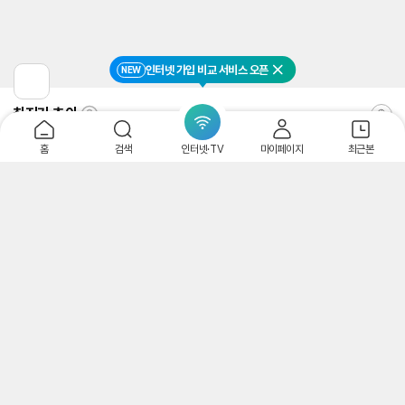
인터넷 가입 비교 서비스 오픈
NEW
닫기
이
전
최저가 추이
페
이
최
알
지
저
림
홈
검색
인터넷·TV
마이페이지
최근본
로
가
받
이
추
는
동
이
중
란?