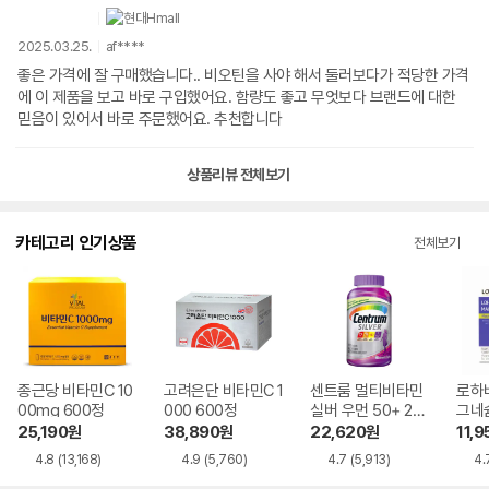
2025.03.25.
af****
좋은 가격에 잘 구매했습니다.. 비오틴을 사야 해서 둘러보다가 적당한 가격
에 이 제품을 보고 바로 구입했어요. 함량도 좋고 무엇보다 브랜드에 대한
믿음이 있어서 바로 주문했어요. 추천합니다
상품리뷰 전체보기
카테고리 인기상품
전체보기
종근당 비타민C 10
고려은단 비타민C 1
센트룸 멀티비타민
로하
00mg 600정
000 600정
실버 우먼 50+ 27
그네슘
5정
정
25,190
원
38,890
원
22,620
원
11,9
4.8
(13,168)
4.9
(5,760)
4.7
(5,913)
4.