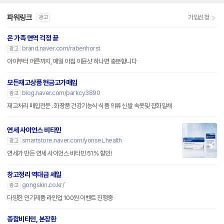
파워링크
가입신청
광고
온 가족 면역 걱정 끝
brand.naver.com/rabenhorst
광고
아이부터 어른까지, 매일 아침 이뮨샷 하나면 충분합니다
모든재고상품 현금고가매입
blog.naver.com/parkcy3890
광고
재고처리 매입전문 . 화장품 건강기능식 식품 의류 신발 속옷및 잡화일채
연세 사이언스 비타민
smartstore.naver.com/yonsei_health
광고
연세가 만든 연세 사이언스 비타민 51% 할인!
창고정리 역대급 세일
gongskin.co.kr/
광고
다양한 인기제품 라인업 100원 이벤트 진행중
종합비타민, 본장환