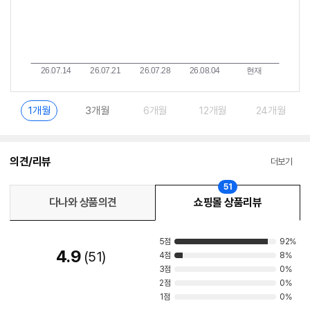
1개월
3개월
6개월
12개월
24개월
의견/리뷰
더보기
51
다나와 상품의견
쇼핑몰 상품리뷰
5점
92%
4.9
51
4점
8%
3점
0%
2점
0%
1점
0%