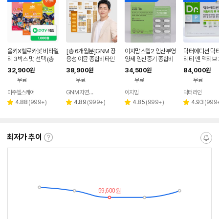
올키X헬로카봇 비타젤
[총 6개월분]GNM 장
이지맘스텝2 임산부영
닥터에디션 닥터
리 3박스 맛 선택 (총
용성 이뮨 종합비타민
양제 임신중기 종합비
리티 맨 액티브 
45포) 성장기 어린이
미네랄 60정 x 3박스
타민
개월 임신준비
32,900
38,900
34,500
84,000
원
원
원
원
아연 비타민 젤리
/ 멀티비타민
오메가 코엔자임
무료
무료
무료
무료
아주헬스케어
GNM 자연의품격
이지맘
닥터라인
네이버
네이버
네이버
네이
페이
페이
페이
페이
리
리
리
리
4.88
(
999+
)
4.89
(
999+
)
4.85
(
999+
)
4.93
(
999
별
별
별
별
뷰
뷰
뷰
뷰
점
점
점
점
수
수
수
수
최저가 추이
최
알
저
림
가
받
추
는
이
중
란?