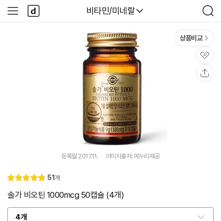
본문 바로가기
다
다나와
비타민/미네랄
사
검
나
이
색
와
드
메
메
상품비교
인
뉴
관
심
공
유
등록월 2017.11.
이미지출처: 에누리제공
리
51
개
별
4.
뷰
점
9
솔가 비오틴 1000mcg 50캡슐 (4개)
4개
옵