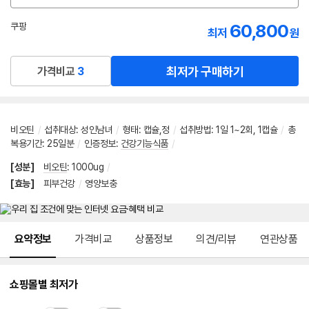
션
선
60,800
쿠팡
최저
원
택
로켓배송
최저가 구매하기
가격비교
3
비오틴
/
섭취대상
:
성인남녀
/
형태
:
캡슐,정
/
섭취방법
:
1일 1~2회, 1캡슐
/
총
복용기간
:
25일분
/
인증정보
:
건강기능식품
/
[성분]
비오틴
:
1000ug
/
[효능]
피부건강
/
영양보충
메뉴 네비게이션
요약정보
가격비교
상품정보
의견/리뷰
연관상품
쇼핑몰별 최저가