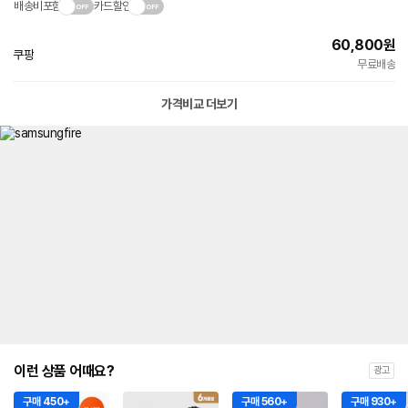
배송비포함
카드할인
60,800
원
쿠팡
빠른배송
무료배송
가격비교 더보기
이런 상품 어때요?
광고
구매 450+
구매 560+
구매 930+