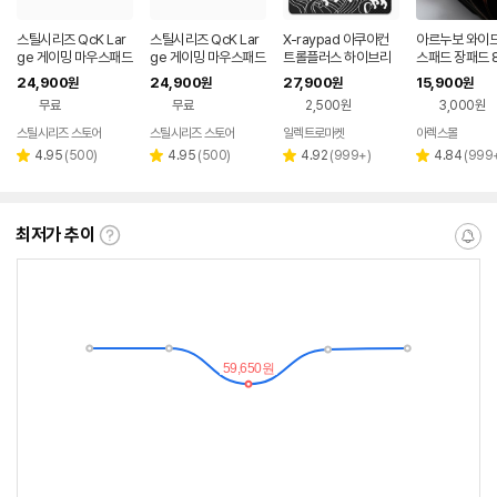
스틸시리즈 QcK Lar
스틸시리즈 QcK Lar
X-raypad 아쿠아컨
아르누보 와이드
ge 게이밍 마우스패드
ge 게이밍 마우스패드
트롤플러스 하이브리
스패드 장패드 8
블랙, L
라벤더, L
드 게이밍 마우스패드
4cm 장마우스
24,900
24,900
27,900
15,900
원
원
원
원
웨이브 나이트450x4
내제조
무료
무료
2,500원
3,000원
00 아컨플
스틸시리즈 스토어
스틸시리즈 스토어
일렉트로마켓
아렉스몰
리
리
리
리
4.95
(
500
)
4.95
(
500
)
4.92
(
999+
)
4.84
(
999
별
별
별
별
뷰
뷰
뷰
뷰
점
점
점
점
수
수
수
수
최저가 추이
최
알
저
림
가
받
추
는
이
중
란?