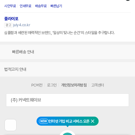
시안무료
인쇄무료
배송무료
빠른납기
줄라이포
july4.co.kr
광고
심플함과 세련된 매력적인 브랜드, '일상의 빛나는 순간'의 스타일을 추구합니다.
빠른배송 안내
법적고지 안내
PC버전
로그인
개인정보처리방침
고객센터
(주) 커넥트웨이브
인터넷 가입 비교 서비스 오픈
NEW
닫기
이
전