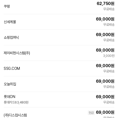
62,750
원
쿠팡
무료배송
69,000
원
신세계몰
빠른배송
무료배송
69,000
원
쇼핑컴퍼닉
네
무료배송
이
버
69,000
원
페
제이씨현시스템(주)
이
3,000원
69,000
원
SSG.COM
빠른배송
무료배송
69,000
원
오늘의집
빠른배송
무료배송
69,000
원
롯데ON
빠른배송
롯데카드
63,480원
무료배송
69,000
원
현금
(주)디스컴시스템