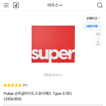
본문 바로가기
다
다나와
마우스
사
검
나
이
색
와
드
메
메
상품비교
인
뉴
대량구매
관
심
공
유
등록월 2025.12.
리
2
개
별
5.
뷰
점
0
Pulsar 슈퍼글라이드3 유리패드 Type S 레드
(330x260)