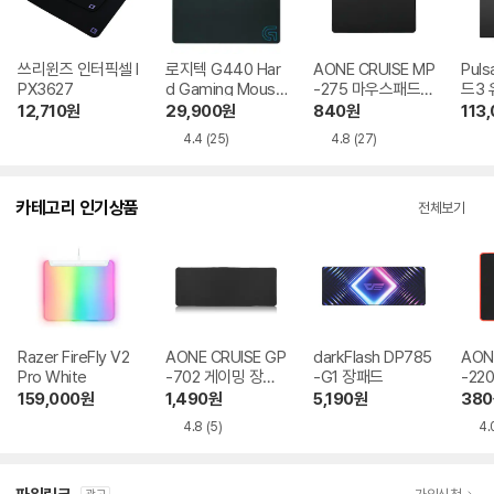
쓰리윈즈 인터픽셀 I
로지텍 G440 Har
AONE CRUISE MP
Pul
PX3627
d Gaming Mouse
-275 마우스패드
드3 
Pad 병행수입
블랙
e S
12,710
원
29,900
원
840
원
113
0
4.4
(25)
4.8
(27)
카테고리 인기상품
전체보기
Razer FireFly V2
AONE CRUISE GP
darkFlash DP785
AON
Pro White
-702 게이밍 장패
-G1 장패드
-220
드
159,000
원
1,490
원
5,190
원
380
4.8
(5)
4.