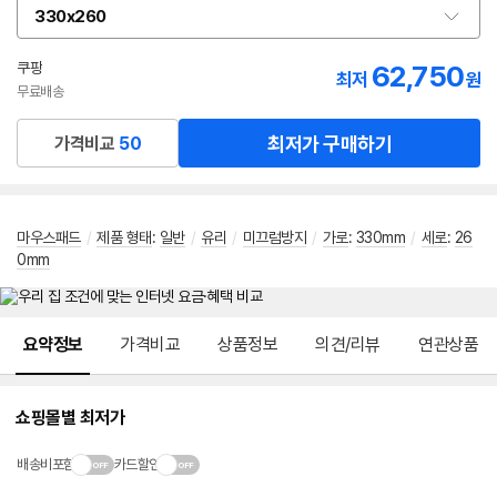
330x260
옵
션
선
쿠팡
62,750
최저
원
택
무료배송
최저가 구매하기
가격비교
50
마우스패드
/
제품 형태
:
일반
/
유리
/
미끄럼방지
/
가로
:
330mm
/
세로
:
26
0mm
메뉴 네비게이션
요약정보
가격비교
상품정보
의견/리뷰
연관상품
쇼핑몰별 최저가
배송비포함
카드할인