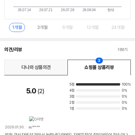
1개월
3개월
6개월
12개월
24개월
의견/리뷰
더보기
2
다나와 상품의견
쇼핑몰 상품리뷰
5점
100%
5.0
2
4점
0%
3점
0%
2점
0%
1점
0%
2026.01.30.
au****
엄청 큰상자에 담겨와서 놀랐네요안에도 자체포장이 잘되어있어 파손이나