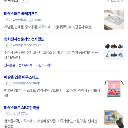
파워링크
가입신청
광고
마우스패드 국제기프트
www.kukjegift.com
광고
기념품, 답례품, 홍보용품, 마우스패드, 인쇄무료, 학교/관공서 후불
승화전사전문기업 전사월드
www.jnstore.co.kr
광고
수전사 전사 승화전사 프린터 프레스 유리컵 머그컵 액자 공공기관 관공
서 대량구매
전사용품
전사부자재
프린터프레스
예술을 입은 마우스패드
opengallery.shop
광고
예술을 입은 마우스패드, 감각적인 굿즈를 지금 오픈갤러리에서 만나보세
요!
마우스패드 ABC판촉물
abc777.kr
광고
판촉물제작, 마우스패드, 가성비 홍보물, 초특가할인, 소량/대량, 단체선
물전문