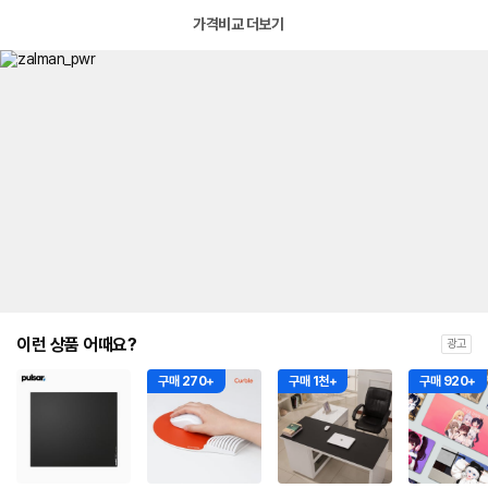
가격비교 더보기
이런 상품 어때요?
광고
구매 270+
구매 1천+
구매 920+