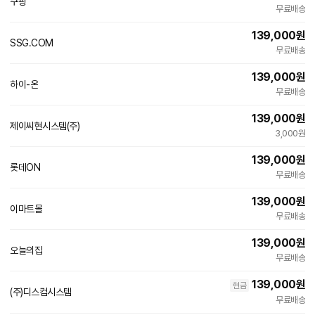
쿠팡
빠른배송
무료배송
139,000
원
SSG.COM
빠른배송
무료배송
139,000
원
하이-온
네
무료배송
이
버
139,000
원
페
제이씨현시스템(주)
이
3,000원
139,000
원
롯데ON
무료배송
139,000
원
이마트몰
빠른배송
무료배송
139,000
원
오늘의집
빠른배송
무료배송
139,000
원
현금
(주)디스컴시스템
무료배송