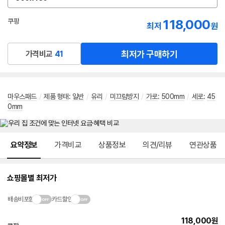
옵
션
선
118,000
쿠팡
최저
원
택
로켓배송
최저가 구매하기
가격비교
41
마우스패드
/
제품 형태
:
일반
/
유리
/
미끄럼방지
/
가로
:
500mm
/
세로
:
45
0mm
메뉴 네비게이션
요약정보
가격비교
상품정보
의견/리뷰
연관상품
쇼핑몰별 최저가
배송비포함
카드할인
118,000
원