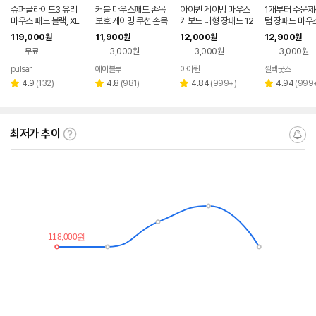
슈퍼글라이드3 유리
커블 마우스패드 손목
아이퀸 게이밍 마우스
1개부터 주문제
마우스 패드 블랙, XL
보호 게이밍 쿠션 손목
키보드 대형 장패드 12
텀 장패드 마우
받침대
00/600/3mm 방수
119,000
11,900
12,000
12,900
원
원
원
원
초대형 노트북 패드
무료
3,000원
3,000원
3,000원
pulsar
에이블루
아이퀸
셀렉굿즈
네이
페이
리
리
리
리
4.9
(
132
)
4.8
(
981
)
4.84
(
999+
)
4.94
(
999
별
별
별
별
뷰
뷰
뷰
뷰
점
점
점
점
수
수
수
수
최저가 추이
최
알
저
림
가
받
추
는
이
중
란?