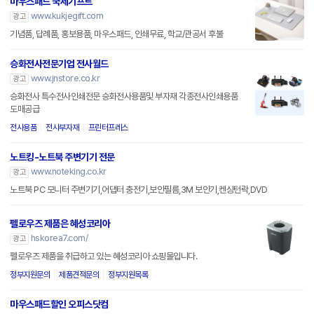
마우스패드 국제기프트
www.kukjegift.com
광고
기념품, 답례품, 홍보용품, 마우스패드, 인쇄무료, 학교/관공서 후불
승화전사전문기업 전사월드
www.jnstore.co.kr
광고
승화전사 특수전사인쇄전문 승화전사용품및 부자재 각종전사인쇄용품
도매공급
전사용품
전사부자재
프린터프레스
노트킹-노트북 주변기기 전문
www.noteking.co.kr
광고
노트북 PC 모니터 주변기기,어댑터 충전기,보안필름,3M 보안기,켄싱턴락,DVD
펠로우즈 제품은 혜성코리아
hskorea7.com/
광고
펠로우즈 제품을 취급하고 있는 혜성코리아 쇼핑몰입니다.
정부지원문의
제품견적문의
정부지원목록
마우스패드할인 오피스닷컴