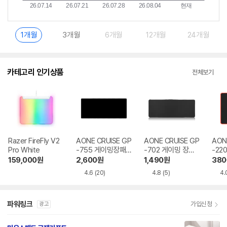
1개월
3개월
6개월
12개월
24개월
카테고리 인기상품
전체보기
Razer FireFly V2
AONE CRUISE GP
AONE CRUISE GP
AON
Pro White
-755 게이밍장패
-702 게이밍 장패
-220
드
드
159,000
원
2,600
원
1,490
원
380
4.6
(20)
4.8
(5)
4.
파워링크
가입신청
광고