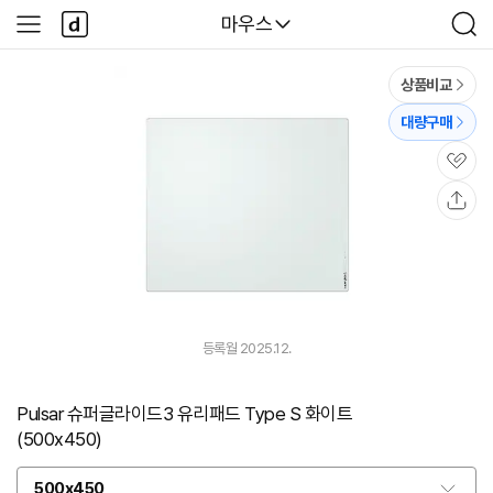
본문 바로가기
다
다나와
마우스
사
검
나
이
색
와
드
메
메
상품비교
인
뉴
대량구매
관
심
공
유
등록월 2025.12.
Pulsar 슈퍼글라이드3 유리패드 Type S 화이트
(500x450)
500x450