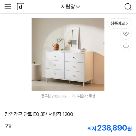
본문 바로가기
다
다나와
서랍장
사
검
나
이
색
와
드
메
메
상품비교
인
뉴
관
심
공
유
등록월 2026.06.
이미지출처: 쿠팡
장인가구 단토 E0 3단 서랍장 1200
238,890
쿠팡
최저
원
로켓배송