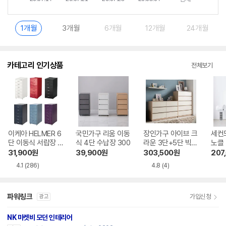
1개월
3개월
6개월
12개월
24개월
카테고리 인기상품
전체보기
이케아 HELMER 6
국민가구 리움 이동
장인가구 아이브 크
세컨
단 이동식 서랍장 2
식 4단 수납장 300
라운 3단+5단 빅와
노클
80
이드 서랍장세트A
5단 
31,900
원
39,900
원
303,500
원
207
2200
4.1
(286)
4.8
(4)
파워링크
가입신청
광고
NK 마켓비 모던 인테리어