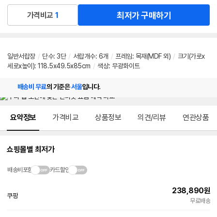
최저가 구매하기
가격비교
1
일반서랍장
/
단수
:
3단
/
서랍개수
:
6개
/
프레임
:
목재(MDF 외)
/
크기(가로x
세로x높이): 118.5x49.5x85cm
/
색상: 무광화이트
배송비 무료
의 기준은
서울
입니다.
메뉴 네비게이션
요약정보
가격비교
상품정보
의견/리뷰
연관상품
쇼핑몰별 최저가
배송비포함
카드할인
238,890
원
쿠팡
빠른배송
무료배송