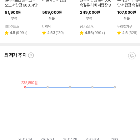
얼라이브즈 플라스틱
마벨 4단 서랍장
원목 서랍장 깊이500
두리앳가구 데이
모노 서랍장 600_4단
속깊은 러버 서랍장 8
단 서랍장 속깊은
00 x 500 x 1174m
81,900
569,000
249,000
107,000
원
원
원
원
m, 4단, 원색
무료
착불
무료
착불
얼라이브즈
나이믹
팀버스리빙
두리앳가구
네
페
리
리
리
리
4.5
(
999+
)
4.63
(
120
)
4.56
(
999+
)
4.6
(
326
)
별
별
별
별
뷰
뷰
뷰
뷰
점
점
점
점
수
수
수
수
최저가 추이
최
알
저
림
가
받
추
는
이
중
란?