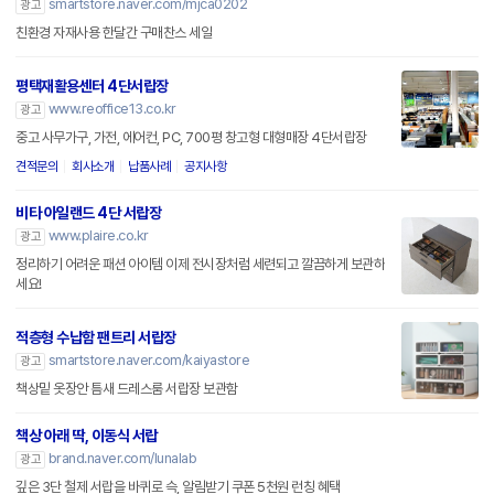
smartstore.naver.com/mjca0202
광고
친환경 자재사용 한달간 구매찬스 세일
평택재활용센터 4단서랍장
www.reoffice13.co.kr
광고
중고 사무가구, 가전, 에어컨, PC, 700평 창고형 대형매장 4단서랍장
견적문의
회사소개
납품사례
공지사항
비타 아일랜드 4단 서랍장
www.plaire.co.kr
광고
정리하기 어려운 패션 아이템 이제 전시장처럼 세련되고 깔끔하게 보관하
세요!
적층형 수납함 팬트리 서랍장
smartstore.naver.com/kaiyastore
광고
책상밑 옷장안 틈새 드레스룸 서랍장 보관함
책상 아래 딱, 이동식 서랍
brand.naver.com/lunalab
광고
깊은 3단 철제 서랍을 바퀴로 슥, 알림받기 쿠폰 5천원 런칭 혜택