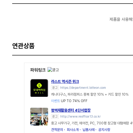
제품을 사용해
연관상품
파워링크
라스트 역시즌 위크
광고
https://department.lotteon.com
캐나다구스, 파라점퍼스 중복 할인 10% + 카드 할인 10%
이벤트
UP TO 74% OFF
평택재활용센터 4단서랍장
광고
http://www.reoffice13.co.kr
중고 사무가구, 가전, 에어컨, PC, 700평 창고형 대형매장 
견적문의
회사소개
납품사례
공지사항