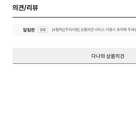
의견/리뷰
알림판
[※필독][주의사항] 상품의견 서비스 이용시 유의해 주세요
알림
잦은 오류, PC속도 잡자! PC안정화 위해 이건 꼭!
알림
다나와 상품의견