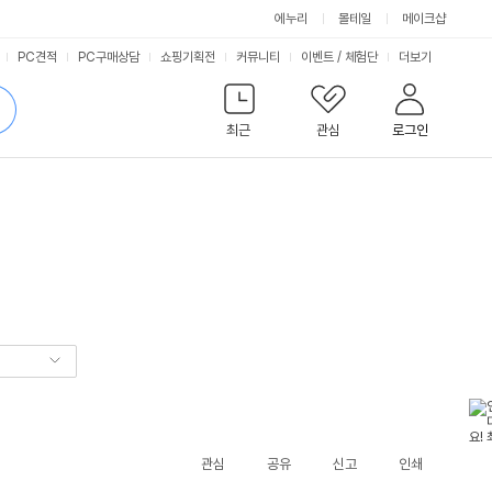
에누리
몰테일
메이크샵
서
PC견적
PC구매상담
쇼핑기획전
커뮤니티
이벤트
/
체험단
더보기
비
검
색
최근
관심
로그인
스
관심
공유
신고
인쇄