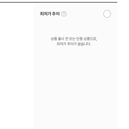
툴
최저가 추이
알
팁
림
보
받
기
기
상품 출시 전 또는 단종 상품으로,
최저가 추이가 없습니다.