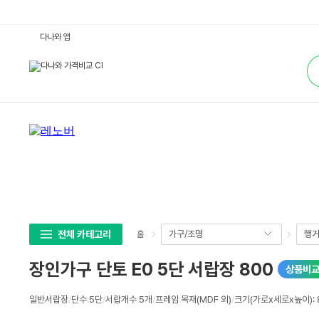
장
다나와 앱
인
가
통
구
합
단
검
토
색
E
0
5
단
서
랍
장
8
0
0
:
다
나
와
가
전체 카테고리
가구/조명
행거
홈
격
비
교
장인가구 단토 E0 5단 서랍장 800
상품비
상
일반서랍장
/
단수
:
5단
/
서랍개수
:
5개
/
프레임
:
목재(MDF 외)
/
크기(가로x세로x높이): 8
세
스