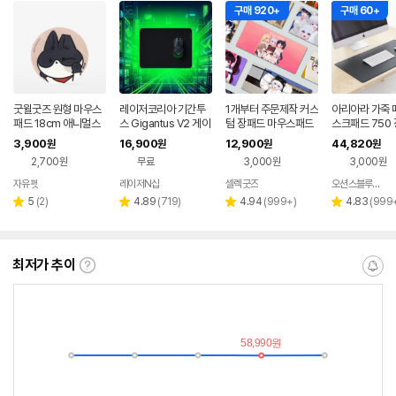
구매 920+
구매 60+
굿윌굿즈 원형 마우스
레이저코리아 기간투
1개부터 주문제작 커스
아리아라 가죽 
패드 18cm 애니멀스
스 Gigantus V2 게이
텀 장패드 마우스패드
스크패드 750
타즈 코코
밍 마우스패드 블랙, M
매트
3,900
16,900
12,900
44,820
원
원
원
원
2,700원
무료
3,000원
3,000원
자유펫
레이저N샵
셀렉굿즈
오션스블루 오픈샵
네이버
네이버
네이버
페이
페이
페이
리
리
리
리
5
(
2
)
4.89
(
719
)
4.94
(
999+
)
4.83
(
999
별
별
별
별
뷰
뷰
뷰
뷰
점
점
점
점
수
수
수
수
최저가 추이
최
알
저
림
가
받
추
는
이
중
란?