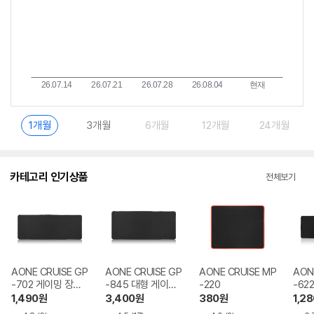
1개월
3개월
6개월
12개월
24개월
카테고리 인기상품
전체보기
AONE CRUISE GP
AONE CRUISE GP
AONE CRUISE MP
AON
-702 게이밍 장패
-845 대형 게이밍
-220
-622
드
장패드
1,490
원
3,400
원
380
원
1,28