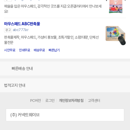
예술을 입은 마우스패드, 감각적인 굿즈를 지금 오픈갤러리에서 만나보세
요!
마우스패드 ABC판촉물
abc777.kr
광고
판촉물제작, 마우스패드, 가성비 홍보물, 초특가할인, 소량/대량, 단체선
물전문
시안무료
인쇄무료
배송무료
빠른납기
빠른배송 안내
법적고지 안내
PC버전
로그인
개인정보처리방침
고객센터
(주) 커넥트웨이브