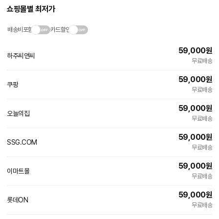
쇼핑몰별 최저가
배송비포함
카드할인
59,000
원
하주씨앤씨
네
무료배송
이
버
59,000
원
페
쿠팡
이
무료배송
59,000
원
오늘의집
빠른배송
무료배송
59,000
원
SSG.COM
빠른배송
무료배송
59,000
원
이마트몰
빠른배송
무료배송
59,000
원
롯데ON
무료배송