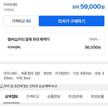
선
하주씨앤씨
59,000
네
최저
원
택
이
무료배송
버
페
최저가 구매하기
가격비교
50
이
멤버십/카드결제 최대 혜택가
자세히
56,050
가
하주씨앤씨
원
네
격
이
버
페
이
마우스패드
/
제품 형태
:
일반
/
패브릭
/
미끄럼방지
/
가로
:
490mm
/
세로
:
4
20mm
/
두께
:
3mm
메뉴 네비게이션
요약정보
가격비교
상품정보
의견/리뷰
연관상품