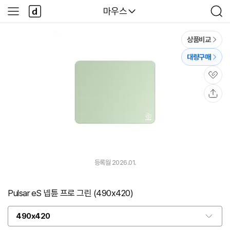
본문 바로가기
다
다나와
마우스
사
검
나
이
색
와
드
메
메
상품비교
인
뉴
대량구매
관
심
공
유
등록월 2026.01.
Pulsar eS 넵튠 프로 그린 (490x420)
490x420
옵
션