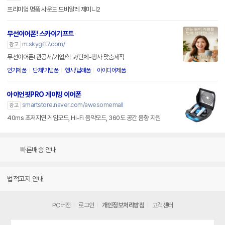
프리미엄 명품 사운드 드비알레 제미니2
무선이어폰! 스카이기프트
m.skygift7.com/
광고
무선이어폰! 관공서/기업/학교/단체-행사 맞춤제작
인기제품
단체/기념품
행사/답례품
아이디어제품
아이언핏PRO 게이밍 이어폰
smartstore.naver.com/awesomemall
광고
40ms 초저지연 게임모드, Hi-Fi 음악모드, 360도 공간 음향 지원
빠른배송 안내
법적고지 안내
PC버전
로그인
개인정보처리방침
고객센터