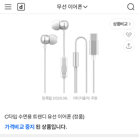
본문 바로가기
다
다나와
무선 이어폰
사
검
나
이
색
와
드
메
메
상품비교
인
뉴
관
심
공
유
등록월 2026.06.
이미지출처: 쿠팡
C타입 수면용 트렌디 유선 이어폰 (정품)
가격비교 중지
된 상품입니다.