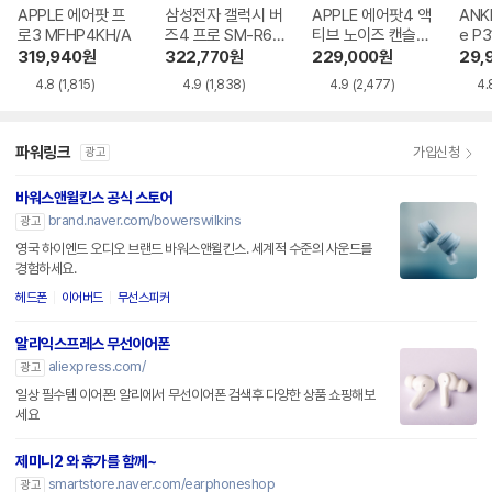
APPLE 에어팟 프
삼성전자 갤럭시 버
APPLE 에어팟4 액
ANK
로3 MFHP4KH/A
즈4 프로 SM-R64
티브 노이즈 캔슬링
e P3
0
MXP93KH/A
i NC
319,940
원
322,770
원
229,000
원
29,
4.8
(1,815)
4.9
(1,838)
4.9
(2,477)
4.
파워링크
가입신청
광고
바워스앤윌킨스 공식 스토어
brand.naver.com/bowerswilkins
광고
영국 하이엔드 오디오 브랜드 바워스앤윌킨스. 세계적 수준의 사운드를
경험하세요.
헤드폰
이어버드
무선스피커
알리익스프레스 무선이어폰
aliexpress.com/
광고
일상 필수템 이어폰! 알리에서 무선이어폰 검색후 다양한 상품 쇼핑해보
세요
제미니2 와 휴가를 함께~
smartstore.naver.com/earphoneshop
광고