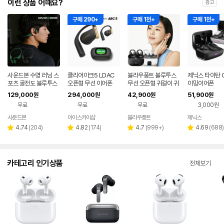
이런 상품 어때요?
광고
구매 290+
구매 1천+
구매 1천+
사운드본 수영 러닝 스
클리어아크5 LDAC
블라우풍트 블루투스
제닉스 타이탄 G
포츠 골전도 블루투스
오픈형 무선 이어폰
무선 오픈형 귀걸이 귀
이밍이어폰
오픈형 무선 이어폰 R
찌형 이어폰 귀걸이형
129,000
294,000
42,900
51,900
원
원
원
원
S01 런소닉
이어클립 러닝 귀찌이
무료
무료
무료
3,000원
어폰
사운드본
아이스카이샵
블라우풍트
제닉스
네이버
네이버
페이
페이
리
리
리
리
4.74
(
204
)
4.82
(
174
)
4.7
(
999+
)
4.69
(
688
)
별
별
별
별
뷰
뷰
뷰
뷰
점
점
점
점
수
수
수
수
카테고리 인기상품
전체보기