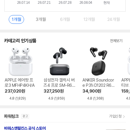
1개월
3개월
6개월
12개월
24개월
카테고리 인기상품
전체보기
APPLE 에어팟 프
삼성전자 갤럭시 버
ANKER Soundcor
APP
로3 MFHP4KH/A
즈4 프로 SM-R64
e P31i D1202 R60
티브
0
i NC
MXP
237,020
원
327,250
원
34,900
원
159
4.8
(1,829)
4.9
(1,859)
4.8
(1,368)
4.
파워링크
가입신청
광고
바워스앤윌킨스 공식 스토어