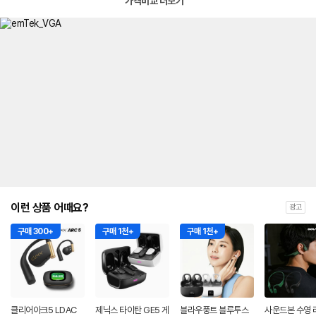
가격비교 더보기
이런 상품 어때요?
광고
구매 300+
구매 1천+
구매 1천+
클리어아크5 LDAC
제닉스 타이탄 GE5 게
블라우풍트 블루투스
사운드본 수영 