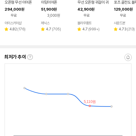
오픈형 무선 이어폰
이밍이어폰
무선 오픈형 귀걸이 귀
포츠 골전도 블
찌형 이어폰 귀걸이형
오픈형 무선 이
294,000
51,900
42,900
129,000
원
원
원
원
이어클립 러닝 귀찌이
S01 런소닉
무료
3,000원
무료
무료
어폰
아이스카이샵
제닉스
블라우풍트
사운드본
네이버
네이버
네이버
페이
페이
페이
리
리
리
리
4.82
(
176
)
4.7
(
705
)
4.7
(
999+
)
4.73
(
213
)
별
별
별
별
뷰
뷰
뷰
뷰
점
점
점
점
수
수
수
수
최저가 추이
최
알
저
림
가
받
추
는
이
중
란?