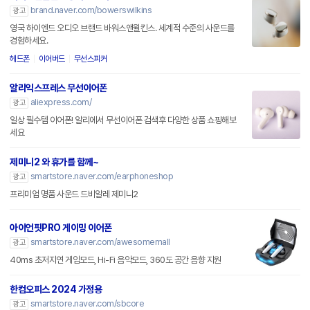
brand.naver.com/bowerswilkins
광고
영국 하이엔드 오디오 브랜드 바워스앤윌킨스. 세계적 수준의 사운드를
경험하세요.
헤드폰
이어버드
무선스피커
알리익스프레스 무선이어폰
aliexpress.com/
광고
일상 필수템 이어폰! 알리에서 무선이어폰 검색후 다양한 상품 쇼핑해보
세요
제미니2 와 휴가를 함께~
smartstore.naver.com/earphoneshop
광고
프리미엄 명품 사운드 드비알레 제미니2
아이언핏PRO 게이밍 이어폰
smartstore.naver.com/awesomemall
광고
40ms 초저지연 게임모드, Hi-Fi 음악모드, 360도 공간 음향 지원
한컴오피스 2024 가정용
smartstore.naver.com/sbcore
광고