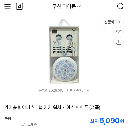
본문 바로가기
다
다나와
무선 이어폰
사
검
나
이
색
와
드
메
메
상품비교
인
뉴
관
심
공
유
등록월 2026.06.
이미지출처: 쿠팡
키키슛 파이니스트랩 키키 워치 케이스 이어폰 (정품)
쿠팡
5,090
최저
원
유/무료배송
로켓배송