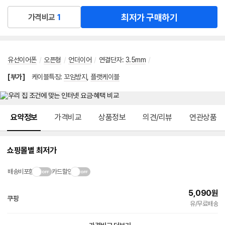
최저가 구매하기
가격비교
1
유선이어폰
/
오픈형
/
언더이어
/
연결단자
:
3.5mm
/
[부가]
케이블특징
:
꼬임방지
,
플랫케이블
메뉴 네비게이션
요약정보
가격비교
상품정보
의견/리뷰
연관상품
쇼핑몰별 최저가
배송비포함
카드할인
5,090
원
쿠팡
빠른배송
유/무료배송