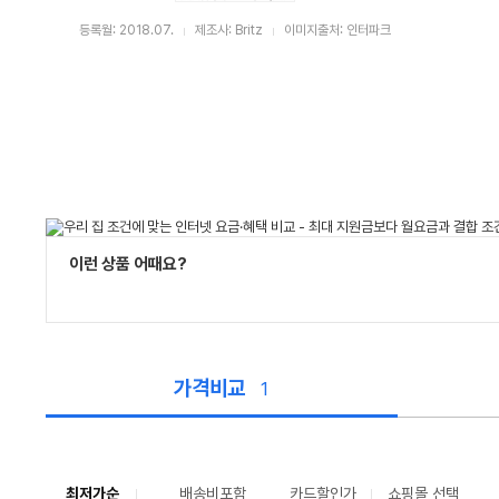
등록월: 2018.07.
제조사: Britz
이미지출처: 인터파크
이런 상품 어때요?
가격비교
1
가
격
비
교
최저가순
배송비포함
카드할인가
쇼핑몰 선택