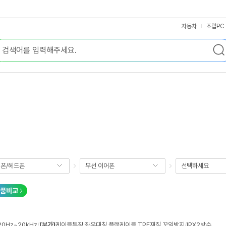
자동차
조립PC
폰/헤드폰
무선 이어폰
선택하세요
품비교
20Hz~20kHz
/
[부가]
케이블특징
:
좌우대칭
,
플랫케이블
,
TPE재질
,
꼬임방지
/
IPX2방수