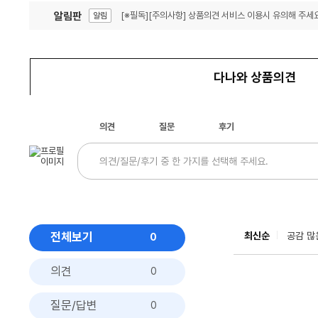
알림판
[※필독][주의사항] 상품의견 서비스 이용시 유의해 주세요
알림
잦은 오류, PC속도 잡자! PC안정화 위해 이건 꼭!
알림
다나와 상품의견
의견
질문
후기
전체보기
최신순
공감 많
0
의견
0
질문/답변
0