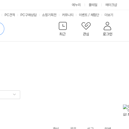
에누리
몰테일
메이크샵
서
PC견적
PC구매상담
쇼핑기획전
커뮤니티
이벤트
/
체험단
더보기
비
검
색
최근
관심
로그인
스
관심
공유
신고
인쇄