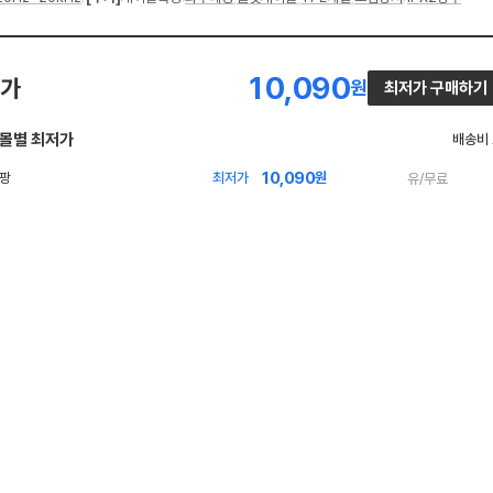
10,090
가
원
최저가 구매하기
몰별 최저가
배송비
10,090
빠
최저가
원
유/무료
른
배
송