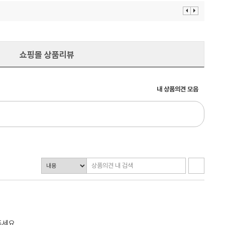
이
다
전
음
보
보
기
기
쇼핑몰 상품리뷰
내 상품의견 모음
주세요.