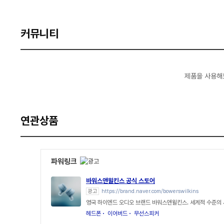
커뮤니티
제품을 사용해
연관상품
파워링크
바워스앤윌킨스 공식 스토어
광고
https://brand.naver.com/bowerswilkins
영국 하이엔드 오디오 브랜드 바워스앤윌킨스. 세계적 수준의
헤드폰
이어버드
무선스피커