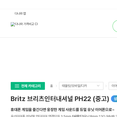
B
다나와 앱
r
i
통
t
합
z
검
브
색
리
츠
인
터
내
셔
널
P
H
2
2
(중
고)
:
다
전체 카테고리
태블릿/모바일/디카
이어
홈
나
와
가
Britz 브리츠인터내셔널 PH22 (중고)
상
격
비
교
휴대폰 게임을 즐긴다면 웅장한 게임 사운드를 듀얼 유닛 이어폰으로~
상
유선이어폰
/
커널형
/
언더이어
/
연결단자
:
3.5mm
/
[사운드]
유닛:8mm
/
13Ω
/
98dB
/