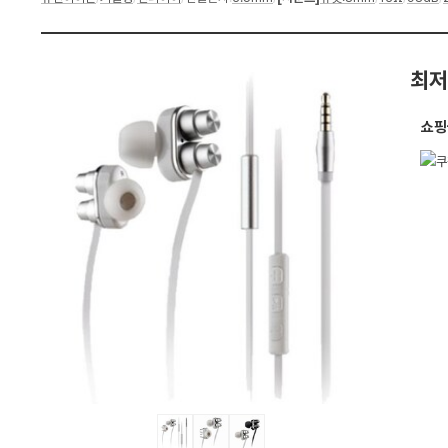
세
스
펙
최저
쇼핑