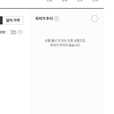
툴
최저가 추이
딜러 가격
알
팁
림
보
받
기
툴
기
 포함
팁
보
상품 출시 전 또는 단종 상품으로,
기
최저가 추이가 없습니다.