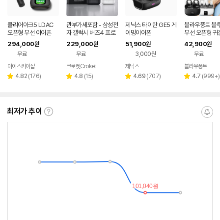
클리어아크5 LDAC
관부가세포함 - 삼성전
제닉스 타이탄 GE5 게
블라우풍트 블
오픈형 무선 이어폰
자 갤럭시 버즈4 프로
이밍이어폰
무선 오픈형 귀
R640 노이즈캔슬링
찌형 이어폰 귀
294,000
229,000
51,900
42,900
원
원
원
원
ANC 블루투스 무선
이어클립 러닝 
무료
무료
3,000원
무료
이어폰 관세포함
어폰
아이스카이샵
크로켓Croket
제닉스
블라우풍트
네이버
네이
네이버
네
페이
버페
페이
페
리
리
리
리
4.82
(
176
)
4.8
(
15
)
4.69
(
707
)
4.7
(
999+
)
별
별
별
별
이
뷰
뷰
뷰
뷰
점
점
점
점
수
수
수
수
최저가 추이
최
알
저
림
가
받
추
는
이
중
란?