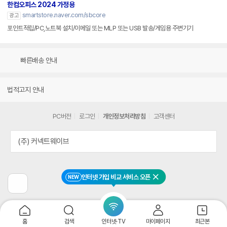
한컴오피스 2024 가정용
smartstore.naver.com/sbcore
광고
포인트적립/PC,노트북 설치/이메일 또는 MLP 또는 USB 발송/게임용 주변기기
빠른배송 안내
법적고지 안내
PC버전
로그인
개인정보처리방침
고객센터
(주) 커넥트웨이브
인터넷 가입 비교 서비스 오픈
NEW
닫기
이
전
페
이
지
홈
검색
인터넷·TV
마이페이지
최근본
로