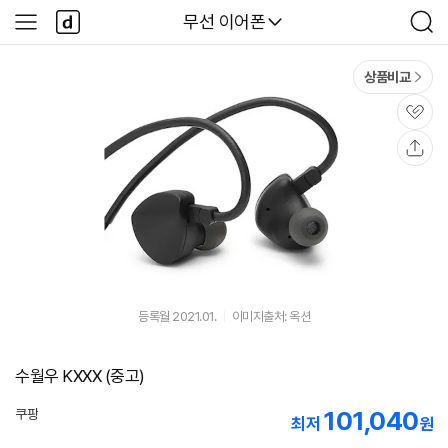
본문 바로가기
다
다나와
무선 이어폰
사
검
나
이
색
와
드
메
메
상품비교
인
뉴
관
심
공
유
등록월 2021.01.
이미지출처: 옥션
수월우 KXXX (중고)
101,040
쿠팡
최저
원
로켓배송