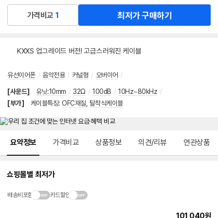
최저가 구매하기
가격비교
1
KXXS 업그레이드 버전! 고급스러워진 케이블
유선이어폰
/
음악전용
/
커널형
/
오버이어
/
[사운드]
유닛:10mm
/
32Ω
/
100dB
/
10Hz~80kHz
/
[부가]
케이블특징
:
OFC재질
,
탈착식케이블
메뉴 네비게이션
요약정보
가격비교
상품정보
의견/리뷰
연관상품
쇼핑몰별 최저가
배송비포함
카드할인
101,040
원