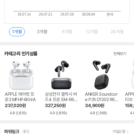
1개월
3개월
6개월
12개월
24개월
카테고리 인기상품
전체보기
APPLE 에어팟 프
삼성전자 갤럭시 버
ANKER Soundcor
APP
로3 MFHP4KH/A
즈4 프로 SM-R64
e P31i D1202 R60
티브
0
i NC
MXP
237,020
원
327,250
원
34,900
원
159
4.8
(1,829)
4.9
(1,859)
4.8
(1,368)
4.
파워링크
가입신청
광고