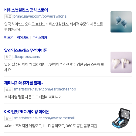
바워스앤윌킨스 공식 스토어
brand.naver.com/bowerswilkins
광고
영국 하이엔드 오디오 브랜드 바워스앤윌킨스. 세계적 수준의 사운드를
경험하세요.
헤드폰
이어버드
무선스피커
알리익스프레스 무선이어폰
aliexpress.com/
광고
일상 필수템 이어폰! 알리에서 무선이어폰 검색후 다양한 상품 쇼핑해보
세요
제미니2 와 휴가를 함께~
smartstore.naver.com/earphoneshop
광고
프리미엄 명품 사운드 드비알레 제미니2
아이언핏PRO 게이밍 이어폰
smartstore.naver.com/awesomemall
광고
40ms 초저지연 게임모드, Hi-Fi 음악모드, 360도 공간 음향 지원