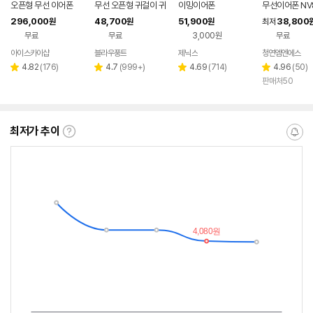
오픈형 무선 이어폰
무선 오픈형 귀걸이 귀
이밍이어폰
무선이어폰 NV
찌형 이어폰 귀걸이형
TW1 커널형 
296,000
48,700
51,900
38,800
원
원
원
최저
이어클립 러닝 귀찌이
슬링
무료
무료
3,000원
무료
어폰
아이스카이샵
블라우풍트
제닉스
청연엠엔에스
네이버
네이버
페이
페이
리
리
리
리
4.82
(
176
)
4.7
(
999+
)
4.69
(
714
)
4.96
(
50
)
별
별
별
별
뷰
뷰
뷰
뷰
판매처50
점
점
점
점
수
수
수
수
최저가 추이
최
알
저
림
가
받
추
는
이
중
란?