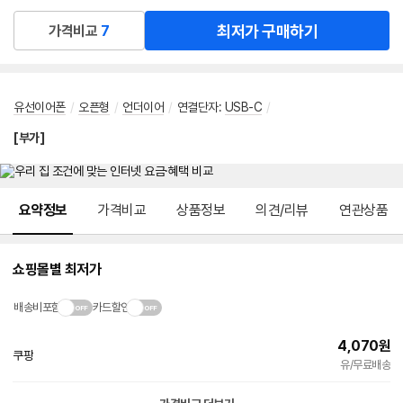
최저가 구매하기
가격비교
7
유선이어폰
/
오픈형
/
언더이어
/
연결단자
:
USB-C
/
[부가]
메뉴 네비게이션
요약정보
가격비교
상품정보
의견/리뷰
연관상품
쇼핑몰별 최저가
배송비포함
카드할인
4,070
원
쿠팡
빠른배송
유/무료배송