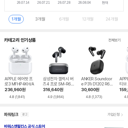
1개월
3개월
6개월
12개월
24개월
카테고리 인기상품
전체보기
APPLE 에어팟 프
삼성전자 갤럭시 버
ANKER Soundcor
APP
로3 MFHP4KH/A
즈4 프로 SM-R64
e P31i D1202 R60
티브
0
i NC
MXP
236,960
원
316,640
원
30,600
원
159
4.8
(1,841)
4.9
(1,864)
4.8
(1,373)
4.
파워링크
가입신청
광고
바워스앤윌킨스 공식 스토어