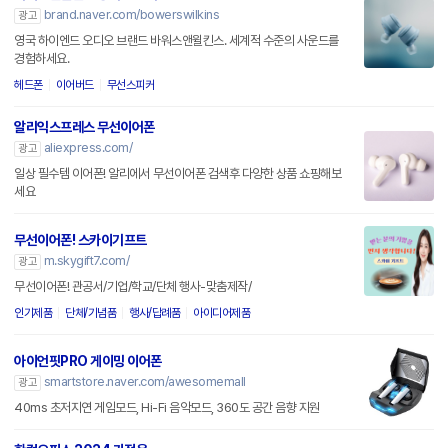
brand.naver.com/bowerswilkins
광고
영국 하이엔드 오디오 브랜드 바워스앤윌킨스. 세계적 수준의 사운드를
경험하세요.
헤드폰
이어버드
무선스피커
알리익스프레스 무선이어폰
aliexpress.com/
광고
일상 필수템 이어폰! 알리에서 무선이어폰 검색후 다양한 상품 쇼핑해보
세요
무선이어폰! 스카이기프트
m.skygift7.com/
광고
무선이어폰! 관공서/기업/학교/단체 행사-맞춤제작/
인기제품
단체/기념품
행사/답례품
아이디어제품
아이언핏PRO 게이밍 이어폰
smartstore.naver.com/awesomemall
광고
40ms 초저지연 게임모드, Hi-Fi 음악모드, 360도 공간 음향 지원