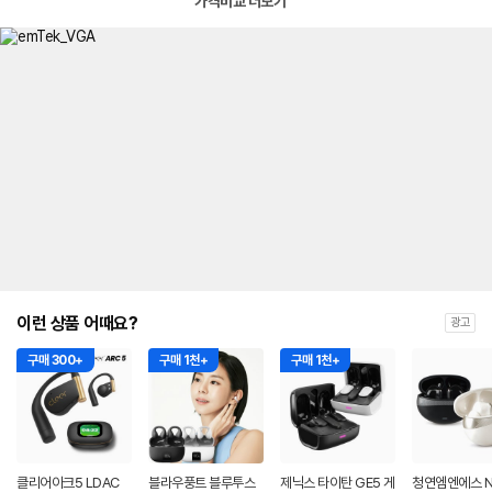
가격비교 더보기
이런 상품 어때요?
광고
구매 300+
구매 1천+
구매 1천+
클리어아크5 LDAC
블라우풍트 블루투스
제닉스 타이탄 GE5 게
청연엠엔에스 N