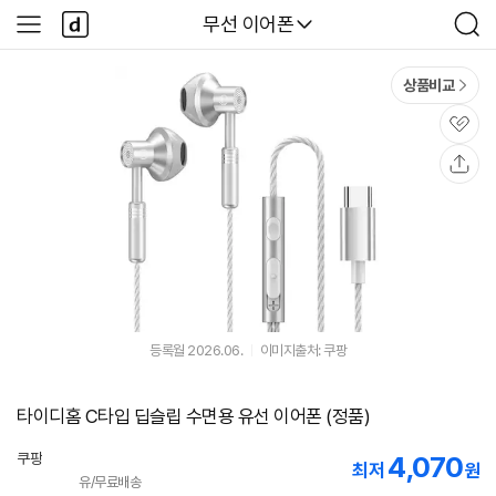
본문 바로가기
다
다나와
무선 이어폰
사
검
나
이
색
와
드
메
메
상품비교
인
뉴
관
심
공
유
등록월 2026.06.
이미지출처: 쿠팡
타이디홈 C타입 딥슬립 수면용 유선 이어폰 (정품)
쿠팡
4,070
최저
원
유/무료배송
로켓배송