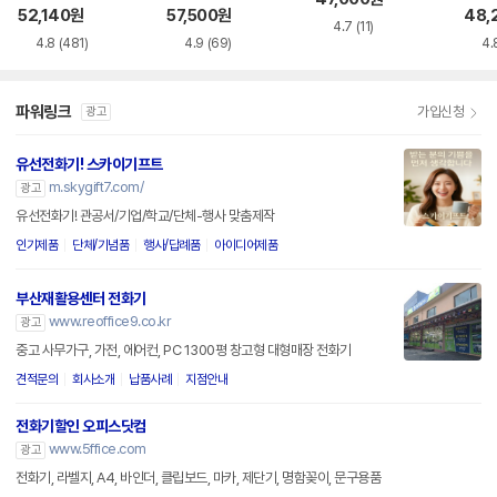
드 스
52,140
원
57,500
원
48,
4.7
(11)
4.8
(481)
4.9
(69)
4.
파워링크
가입신청
광고
유선전화기! 스카이기프트
m.skygift7.com/
광고
유선전화기! 관공서/기업/학교/단체-행사 맞춤제작
인기제품
단체/기념품
행사/답례품
아이디어제품
부산재활용센터 전화기
www.reoffice9.co.kr
광고
중고 사무가구, 가전, 에어컨, PC 1300평 창고형 대형매장 전화기
견적문의
회사소개
납품사례
지점안내
전화기할인 오피스닷컴
www.5ffice.com
광고
전화기, 라벨지, A4, 바인더, 클립보드, 마카, 제단기, 명함꽂이, 문구용품