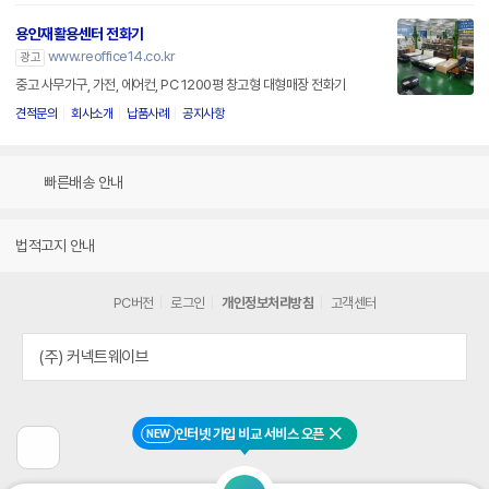
용인재활용센터 전화기
www.reoffice14.co.kr
광고
중고 사무가구, 가전, 에어컨, PC 1200평 창고형 대형매장 전화기
견적문의
회사소개
납품사례
공지사항
빠른배송 안내
법적고지 안내
PC버전
로그인
개인정보처리방침
고객센터
(주) 커넥트웨이브
인터넷 가입 비교 서비스 오픈
NEW
닫기
이
전
페