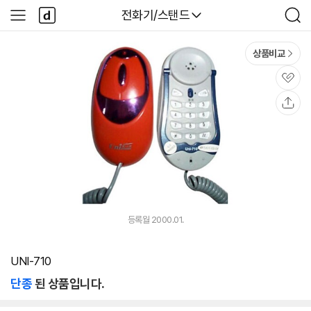
본문 바로가기
다
다나와
전화기/스탠드
사
검
나
이
색
와
드
메
메
상품비교
인
뉴
관
심
공
유
등록월 2000.01.
UNI-710
단종
된 상품입니다.