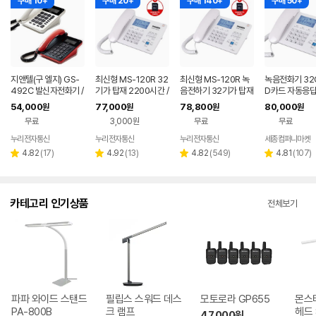
구매 10+
구매 20+
구매 140+
구매 50+
지앤텔(구 엘지) GS-
최신형 MS-120R 32
최신형 MS-120R 녹
녹음전화기 32G
492C 발신자전화기 /
기가 탑재 2200시간 /
음전하기 32기가 탑재
D카드 자동응답
화이트 레드 / 도소매
헤드셋별매
2500 시간 / 도매 납
자표시 자동녹
54,000
77,000
78,800
80,000
원
원
원
원
납품전문
품전문
무료
3,000원
무료
무료
누리전자통신
누리전자통신
누리전자통신
세종컴퍼니마켓
리
리
리
리
4.82
(
17
)
4.92
(
13
)
4.82
(
549
)
4.81
(
107
)
별
별
별
별
뷰
뷰
뷰
뷰
점
점
점
점
수
수
수
수
카테고리 인기상품
전체보기
파파 와이드 스탠드
필립스 스워드 데스
모토로라 GP655
몬스
PA-800B
크 램프
헤드 
47,000
원