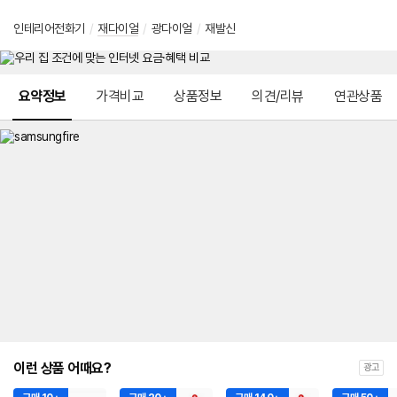
인테리어전화기
/
재다이얼
/
광다이얼
/
재발신
메뉴 네비게이션
요약정보
가격비교
상품정보
의견/리뷰
연관상품
이런 상품 어때요?
광고