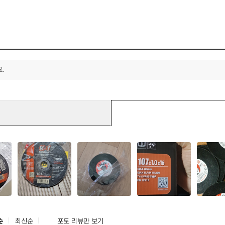
.
순
최신순
포토 리뷰만 보기