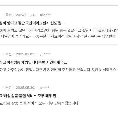
옥션
2024.08.24.
na****
비 짱이고 절단 국산이라그런지 팁도 훨...
팁도 훨씬 덜날리고 잘단 너무 잘되네요사업잘되시길 바라며 네이버에도 절단석 또는 절단휠 국산최저가 입니다하
요제일연마 놀라게요~~~좋은날 되세요이건비밀 이지만 잘되는데는 영업활동 
옥션
2025.03.02.
y5****
하고 아주성능이 짱입니다주변 지인에게 추...
하고 아주성능이 짱입니다주변 지인에게 추천하고 싶습니다.지금 비닐하우스
옥션
2025.05.30.
ls****
!배송 상품 품질 서비스 모두 매우 만...
요!배송 상품 품질 서비스 모두 매우 만족스럽습니다.