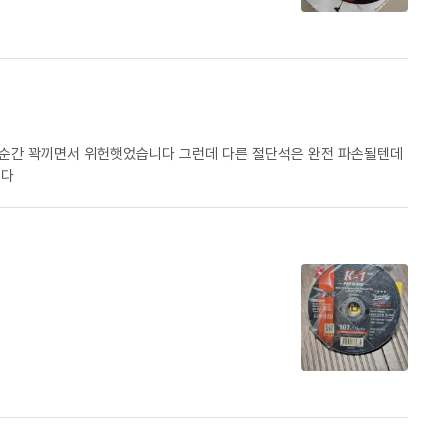
순간 꽉끼면서 위헌햇었습니다 그런데 다른 절단석은 완전 파손될텐데
력 추천 합니다