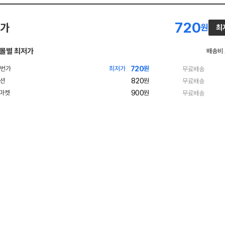
720
가
원
최
몰별 최저가
배송비
720
빠
최저가
원
무료배송
른
820
빠
원
무료배송
배
른
송
900
빠
원
무료배송
배
른
송
배
송