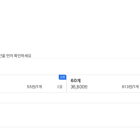
2위
60개
55원/1개
3몰
36,800
613원/1개
원