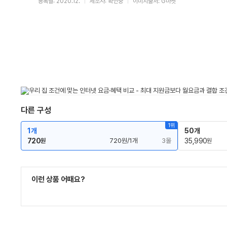
등록월: 2020.12.
제조사: 확인중
이미지출처: G마켓
다른 구성
1위
1개
50개
720
720원/1개
3몰
35,990
원
원
이런 상품 어때요?