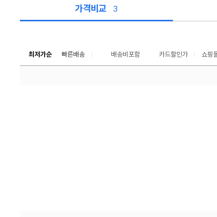
가격비교
3
가
격
비
교
최저가순
빠른배송
배송비포함
카드할인가
쇼핑