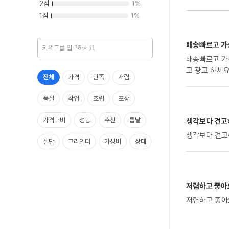
2
점
1
%
1
점
1
%
배송빠르고 가성
배송빠르고 가성비 짱이고 절단 국산이라그런지 
고 광고 하세
전체
가격
만족
저렴
품질
작업
조립
포장
가격대비
성능
추천
톱날
생각보다 견고
생각보다 견고
절단
그라인더
가성비
상태
절단석
저렴하고 좋아요
저렴하고 좋아