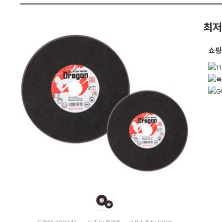
펙
최저
쇼핑