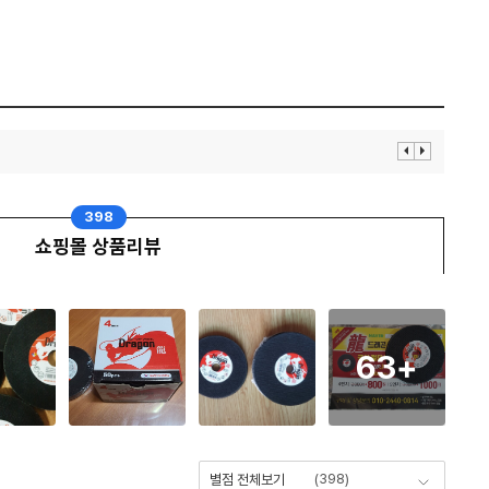
이
다
전
음
보
보
기
기
398
쇼핑몰 상품리뷰
63
+
(
398
)
별점 전체보기