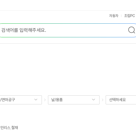
자동차
조립PC
/연마공구
날/용품
선택하세요
테인리스
,
철재