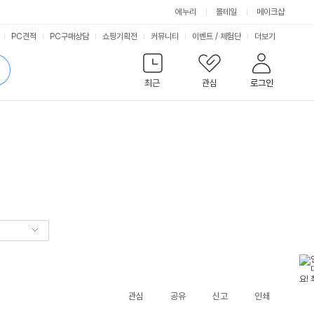
에누리
몰테일
메이크샵
서
PC견적
PC구매상담
쇼핑기획전
커뮤니티
이벤트
/
체험단
더보기
비
검
색
최근
관심
로그인
스
관심
공유
신고
인쇄