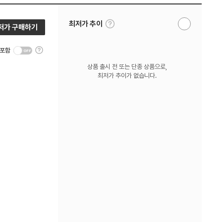
툴
최저가 추이
저가 구매하기
알
팁
림
보
받
기
툴
기
 포함
팁
보
상품 출시 전 또는 단종 상품으로,
기
최저가 추이가 없습니다.