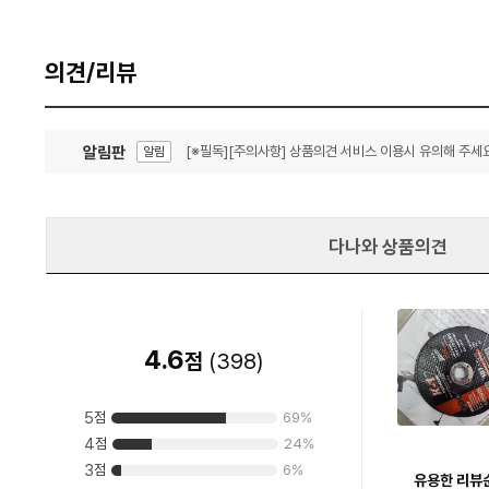
의견/리뷰
알림판
[※필독][주의사항] 상품의견 서비스 이용시 유의해 주세요
알림
잦은 오류, PC속도 잡자! PC안정화 위해 이건 꼭!
알림
다나와 상품의견
4.6
점
(
398
)
5
점
69
%
4
점
24
%
3
점
6
%
유용한 리뷰