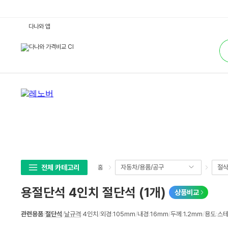
용
다나와 앱
절
단
통
석
합
4
검
인
색
치
절
단
석
(1
개)
:
다
나
와
가
격
비
교
전체 카테고리
자동차/용품/공구
절삭
홈
용절단석 4인치 절단석 (1개)
상품비교
상
관련용품
/
절단석
/
날규격
:
4인치
/
외경
:
105mm
/
내경
:
16mm
/
두께
:
1.2mm
/
용도
:
스
세
스