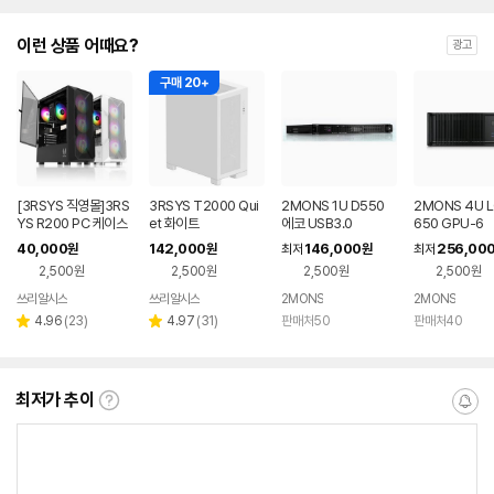
이런 상품 어때요?
광고
구매 20+
[3RSYS 직영몰]3RS
3RSYS T2000 Qui
2MONS 1U D550
2MONS 4U L
YS R200 PC 케이스
et 화이트
에코 USB3.0
650 GPU-6
40,000
142,000
146,000
256,00
원
원
최저
원
최저
2,500원
2,500원
2,500원
2,500원
쓰리알시스
쓰리알시스
2MONS
2MONS
리
리
4.96
(
23
)
4.97
(
31
)
판매처50
판매처40
별
별
뷰
뷰
점
점
수
수
최저가 추이
최
알
저
림
가
받
추
는
이
중