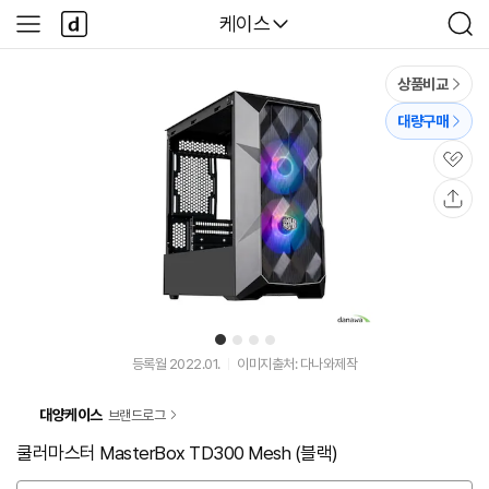
본문 바로가기
다
다나와
케이스
사
검
나
이
색
와
드
메
메
상품비교
인
뉴
대량구매
관
심
공
유
1
2
3
4
등록월 2022.01.
이미지출처: 다나와제작
대양케이스
브랜드로그
쿨러마스터 MasterBox TD300 Mesh (블랙)