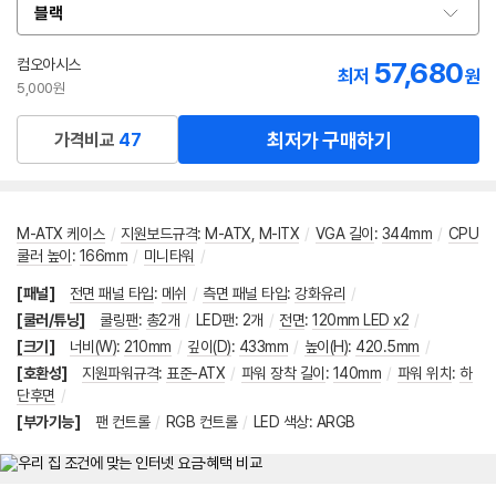
블랙
옵
션
선
컴오아시스
57,680
최저
원
택
5,000원
최저가 구매하기
가격비교
47
M-ATX 케이스
/
지원보드규격
:
M-ATX
,
M-ITX
/
VGA 길이
:
344mm
/
CPU
쿨러 높이
:
166mm
/
미니타워
/
[패널]
전면 패널 타입
:
메쉬
/
측면 패널 타입
:
강화유리
/
[쿨러/튜닝]
쿨링팬
:
총2개
/
LED팬
:
2개
/
전면
:
120mm LED x2
/
[크기]
너비(W)
:
210mm
/
깊이(D)
:
433mm
/
높이(H)
:
420.5mm
/
[호환성]
지원파워규격
:
표준-ATX
/
파워 장착 길이
:
140mm
/
파워 위치
:
하
단후면
/
[부가기능]
팬 컨트롤
/
RGB 컨트롤
/
LED 색상
:
ARGB
메뉴 네비게이션