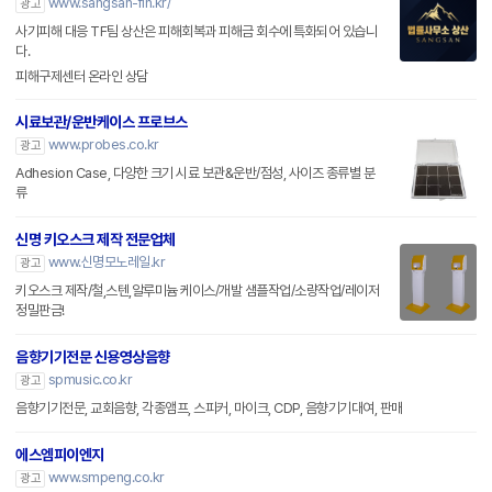
www.sangsan-fin.kr/
광고
사기피해 대응 TF팀 상산은 피해회복과 피해금 회수에 특화되어 있습니
다.
피해구제센터 온라인 상담
시료보관/운반케이스 프로브스
www.probes.co.kr
광고
Adhesion Case, 다양한 크기 시료 보관&운반/점성, 사이즈 종류별 분
류
신명 키오스크 제작 전문업체
www.신명모노레일.kr
광고
키오스크 제작/철,스텐,알루미늄 케이스/개발 샘플작업/소량작업/레이저
정밀판금!
음향기기전문 신용영상음향
spmusic.co.kr
광고
음향기기전문, 교회음향, 각종앰프, 스피커, 마이크, CDP, 음향기기대여, 판매
에스엠피이엔지
www.smpeng.co.kr
광고