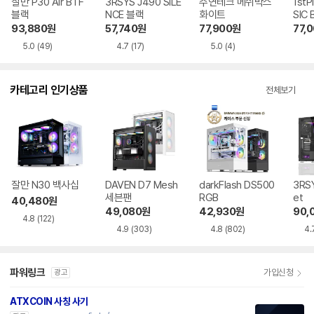
잘만 P30 Air BTF
3RSYS J490 SILE
주연테크 메쉬박스
1stP
블랙
NCE 블랙
화이트
SIC
93,880
원
57,740
원
77,900
원
77,
5.0
(49)
4.7
(17)
5.0
(4)
카테고리 인기상품
전체보기
잘만 N30 백사십
DAVEN D7 Mesh
darkFlash DS500
3RSY
세븐팬
RGB
et
40,480
원
49,080
원
42,930
원
90,
4.8
(122)
4.9
(303)
4.8
(802)
4.
파워링크
가입신청
광고
ATXCOIN 사칭 사기