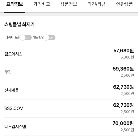
요약정보
가격비교
상품정보
의견/리뷰
연관상품
쇼핑몰별 최저가
배송비포함
카드할인
57,680
원
컴오아시스
5,000원
59,360
원
쿠팡
2,500원
62,730
원
신세계몰
빠른배송
2,500원
62,730
원
SSG.COM
빠른배송
2,500원
70,000
원
디스컴시스템
네
2,500원
이
버