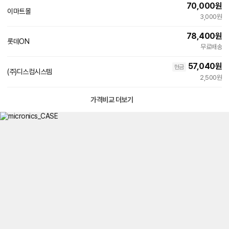
70,000
원
페
이마트몰
이
3,000원
78,400
원
롯데ON
무료배송
57,040
원
현금
(주)디스컴시스템
2,500원
가격비교 더보기