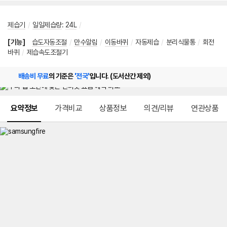
제습기
/
일일제습량
:
24L
/
[기능]
습도자동조절
/
만수알림
/
이동바퀴
/
자동제습
/
분리식물통
/
회전
바퀴
/
제습속도조절기
배송비 무료
의 기준은
'전국'
입니다. (도서산간 제외)
메뉴 네비게이션
요약정보
가격비교
상품정보
의견/리뷰
연관상품