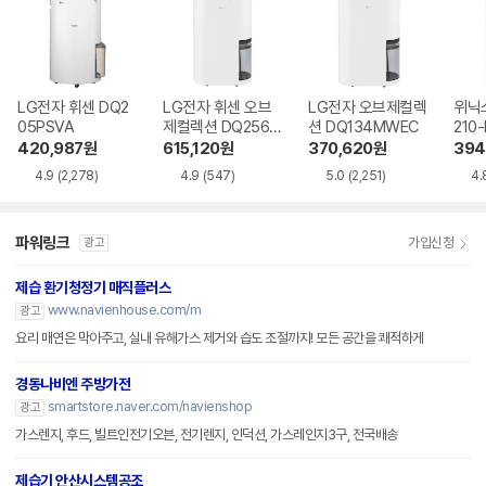
LG전자 휘센 DQ2
LG전자 휘센 오브
LG전자 오브제컬렉
위닉스
05PSVA
제컬렉션 DQ256M
션 DQ134MWEC
210
WGA
420,987
원
615,120
원
370,620
원
394
4.9
(2,278)
4.9
(547)
5.0
(2,251)
4.
파워링크
가입신청
광고
제습 환기청정기 매직플러스
www.navienhouse.com/m
광고
요리 매연은 막아주고, 실내 유해가스 제거와 습도 조절까지! 모든 공간을 쾌적하게
경동나비엔 주방가전
smartstore.naver.com/navienshop
광고
가스렌지, 후드, 빌트인전기오븐, 전기렌지, 인덕션, 가스레인지3구, 전국배송
제습기 안산시스템공조