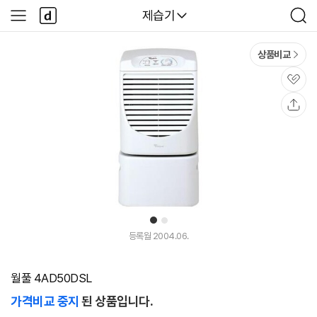
본문 바로가기
다
다나와
제습기
사
검
나
이
색
와
드
메
메
상품비교
인
뉴
관
심
공
유
1
2
등록월 2004.06.
월풀 4AD50DSL
가격비교 중지
된 상품입니다.