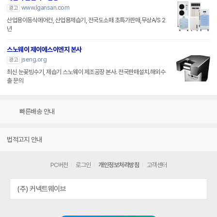
www.lgansan.com
광고
산업용이동식에어컨, 산업용제습기, 전국도소매 초특가판매,무상A/S 2
년
스노웨이 제이에스이엔지 본사
jseng.org
광고
최신 눈꽃빙수기, 제습기 스노웨이 제조공장 본사. 전국판매설치.해외수
출 문의
빠른배송 안내
법적고지 안내
PC버전
로그인
개인정보처리방침
고객센터
(주) 커넥트웨이브