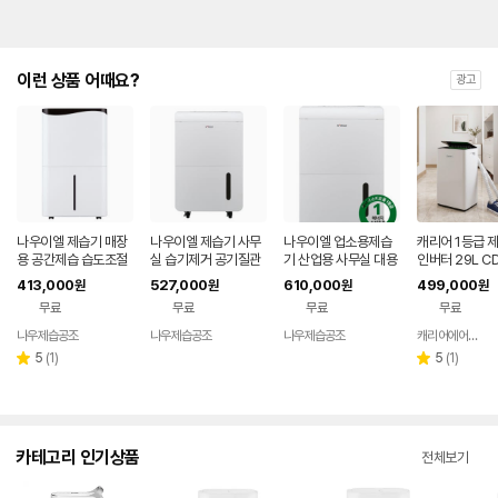
이런 상품 어때요?
광고
나우이엘 제습기 매장
나우이엘 제습기 사무
나우이엘 업소용제습
캐리어 1등급 
용 공간제습 습도조절
실 습기제거 공기질관
기 산업용 사무실 대용
인버터 29L C
40리터 NED-020P
리 50리터 NED-052
량 제습기 60리터 1등
90ACLWOW
413,000
527,000
610,000
499,000
원
원
원
원
P
급 NED-063A
제습 신발건조 
무료
무료
무료
무료
습도조절 결로
나우제습공조
나우제습공조
나우제습공조
캐리어에어컨 공식온라인샵
네이버
네이버
네이버
페이
페이
페이
리
리
5
(
1
)
5
(
1
)
별
별
뷰
뷰
점
점
수
수
카테고리 인기상품
전체보기