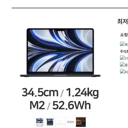
B,
펙
S
S
D
2
최저
5
6
G
쇼핑
B)
:
다
나
와
가
격
비
교