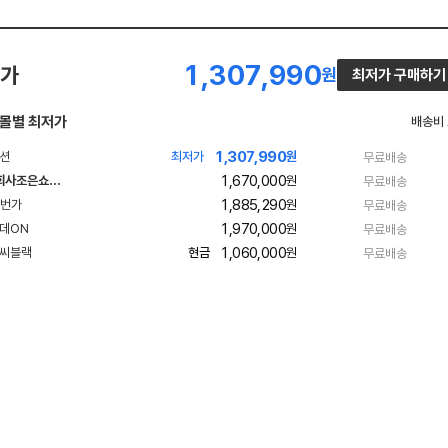
1,307,990
가
원
최저가 구매하기
몰별 최저가
배송비
1,307,990
빠
최저가
원
무료배송
른
1,670,000
주식회사조은쇼핑2015
원
무료배송
배
네
송
1,885,290
원
무료배송
이
1,970,000
원
무료배송
버
1,060,000
현금
원
무료배송
페
이