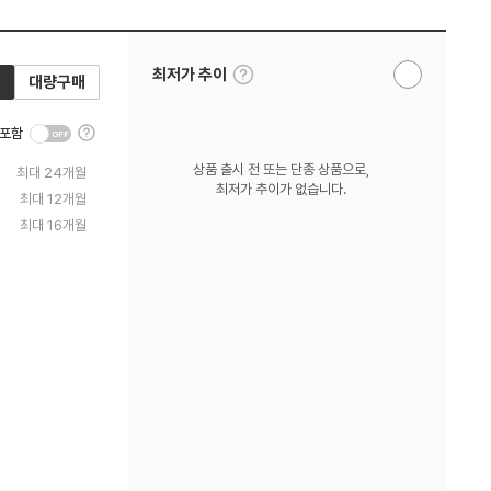
툴
최저가 추이
대량구매
알
팁
림
보
받
기
툴
기
 포함
팁
보
상품 출시 전 또는 단종 상품으로,
최대 24개월
기
최저가 추이가 없습니다.
최대 12개월
최대 16개월