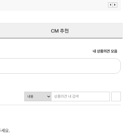
이
다
전
음
보
보
기
기
CM 추천
내 상품의견 모음
주세요.