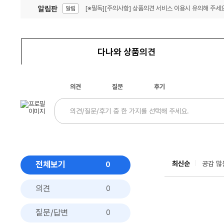
알림판
[※필독][주의사항] 상품의견 서비스 이용시 유의해 주세요
알림
잦은 오류, PC속도 잡자! PC안정화 위해 이건 꼭!
알림
다나와 상품의견
의견
질문
후기
전체보기
최신순
공감 많
0
의견
0
질문/답변
0