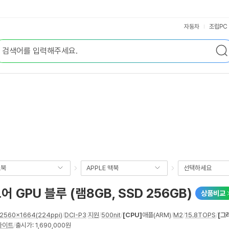
자동차
조립PC
트북
APPLE 맥북
선택하세요
어 GPU 블루 (램8GB, SSD 256GB)
상품비교
2560x1664(224ppi)
/
DCI-P3
:
지원
/
500nit
/
[CPU]
애플(ARM)
/
M2
/
15.8TOPS
/
[그
나이트
/
출시가: 1,690,000원