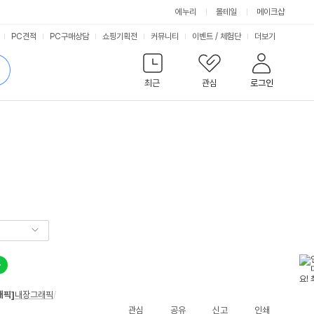
에누리
몰테일
메이크샵
서
PC견적
PC구매상담
쇼핑기획전
커뮤니티
이벤트
/
체험단
더보기
비
검
색
최근
관심
로그인
스
래픽]
내장그래픽
/
관심
공유
신고
인쇄