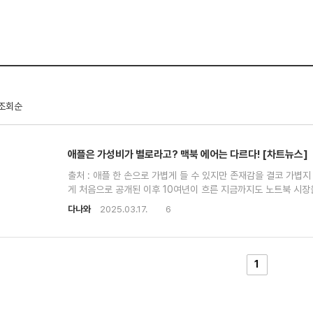
조회순
애플은 가성비가 별로라고? 맥북 에어는 다르다! [차트뉴스]
출처 : 애플 한 손으로 가볍게 들 수 있지만 존재감을 결코 가볍지
게 처음으로 공개된 이후 10여년이 흐른 지금까지도 노트북 시장
024년 'M3 에어' 출시에 이어 2025년 3월, 'M4 에어'가
다나와
2025.03.17.
6
트렌드를 알아보자. 상승 기류를 탄 맥북 에어 2021년과 202
M2 에어 15인치가 등장한 2023년, 갑자기 분위기가 반전된다.
까운 98% 성장을 보인 것이다. 2023년부터 불어 닥친 맥북
출시되었기 때문으로 추측해 볼 수 있다. M2 에어는 기존 실버,
1
며 15인치 모델도 추가되었다. 무엇보다 꽤나 준수한 M 시리즈 
증가는 어쩌면 당연한 수순일지도 모른다. M4 맥북 에어 13인치
대비 업데이트 요소가 많아 맥북 에어 선호는 계속될 것으로 예측