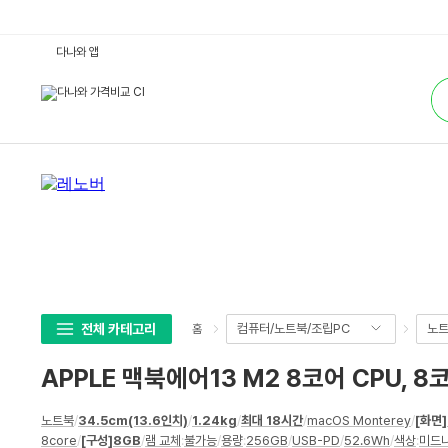
A
다나와 앱
P
P
통
L
합
E
검
맥
색
북
에
어
1
3
M
2
8
코
어
C
P
U,
8
코
전체 카테고리
컴퓨터/노트북/조립PC
노
홈
어
G
P
APPLE 맥북에어13 M2 8코어 CPU, 8코
U
블
루
상
(램
노트북
/
34.5cm(13.6인치)
/
1.24kg
/
최대 18시간
/
macOS Monterey
/
[화면]
세
8
8core
/
[구성]
8GB
/
램 교체
:
불가능
/
용량
:
256GB
/
USB-PD
/
52.6Wh
/
색상
:
미드
G
스