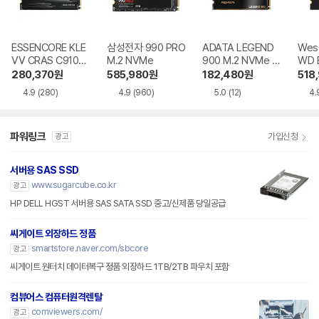
ESSENCORE KLE
삼성전자 990 PRO
ADATA LEGEND
West
VV CRAS C910G
M.2 NVMe
900 M.2 NVMe 파
WD 
M.2 NVMe
인인포
0X 
280,370
원
585,980
원
182,480
원
518
4.9
(280)
4.9
(960)
5.0
(12)
4.
파워링크
가입신청
광고
서버용 SAS SSD
www.sugarcube.co.kr
광고
HP DELL HGST 서버용 SAS SATA SSD 중고/신제품 당일공급
씨게이트 외장하드 정품
smartstore.naver.com/sbcore
광고
씨게이트 원터치 데이터복구 정품 외장하드 1TB/2TB 파우치 포함
컴뷰어스 컴퓨터원격렌탈
comviewers.com/
광고