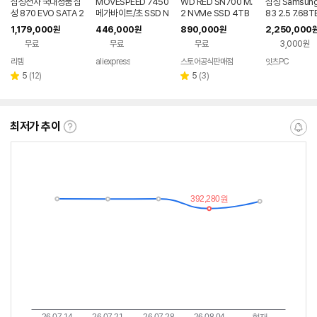
삼성전자 국내정품 삼
MOVESPEED 7450
WD RED SN700 M.
삼성 Samsun
성 870 EVO SATA 2
메가바이트/초 SSD N
2 NVMe SSD 4TB
83 2.5 7.68TB
TB
VMe M.2 2280 4T
(대원씨티에스 정품)
erprise SSD)
1,179,000
446,000
890,000
2,250,000
원
원
원
B 2TB 1TB 내부 솔리
무료
무료
무료
3,000원
드 스테이트 하드 디스
크 M2 PCIe 4.0x4
리템
aliexpress
스토어공식판매점
잇츠PC
네이버
2280 SSD 드라이브(
페이
리
리
5
(
12
)
5
(
3
)
별
별
뷰
뷰
점
점
수
수
최저가 추이
최
알
저
림
가
받
추
는
이
중
란?