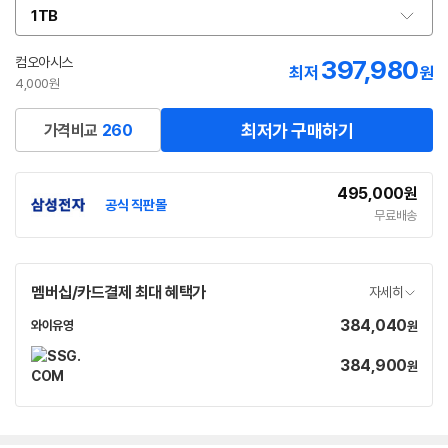
1TB
옵
션
선
컴오아시스
397,980
최저
원
택
4,000원
최저가 구매하기
가격비교
260
495,000
원
공식 직판몰
무료배송
멤버십/카드결제 최대 혜택가
자세히
384,040
가
와이유영
원
네
격
이
384,900
가
원
버
격
페
이