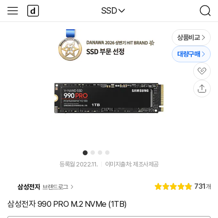
본문 바로가기
다
다나와
SSD
사
검
나
이
색
와
드
메
메
상품비교
인
뉴
대량구매
관
심
공
유
1
2
3
4
유
유
튜
튜
등록월 2022.11.
이미지출처: 제조사제공
브
브
동
동
리
731
삼성전자
개
브랜드로그
영
영
별
4.
뷰
상
상
점
9
삼성전자 990 PRO M.2 NVMe (1TB)