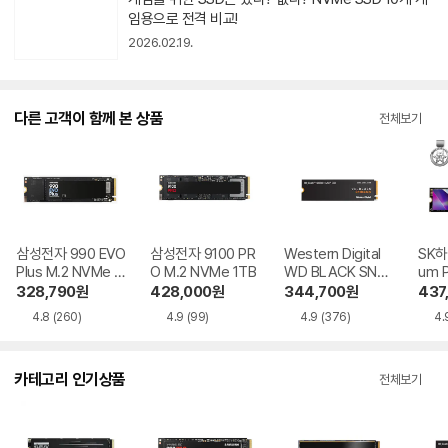
영
임용으로 전격 비교!
상
2026.02.19.
아
이
콘
다른 고객이 함께 본 상품
전체보기
삼성전자 990 EVO
삼성전자 9100 PR
Western Digital
SK하
Plus M.2 NVMe 1
O M.2 NVMe 1TB
WD BLACK SN85
um 
TB
0X M.2 NVMe 1T
e 1T
328,790
원
428,000
원
344,700
원
437
B
4.8
(260)
4.9
(99)
4.9
(376)
4.
카테고리 인기상품
전체보기