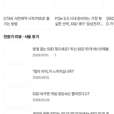
습
니
다.
GTA6 사전예약 시작 PS5로 즐
PCIe 5.0 시대 준비하는 가장 확
[SS
기는 방법
실한 선택, SSD 명가 '삼성전자'
[2026 상반기 다나와 히트브랜
드]
전문가 리뷰 · 사용 후기
동
발열 없는 SSD 찾으세요? 최신 SSD 10개 테스트해봄
영
상
2026.07.01.
1
아
이
콘
동
「힘의 차이」가 느껴지십니까?
영
상
2026.04.10.
아
이
콘
동
SSD 바꾸면 게임 로딩속도 빨라진다고?
영
상
2026.02.26.
아
이
콘
동
게임을 위한 SSD는 있다? 없다? NVMe SSD 10개 게