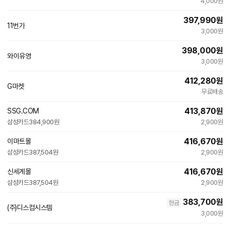
4,000원
397,990
원
11번가
빠른배송
3,000원
398,000
원
와이유영
네
3,000원
이
버
412,280
원
페
G마켓
빠른배송
이
무료배송
413,870
원
SSG.COM
빠른배송
삼성카드
384,900원
2,900원
416,670
원
이마트몰
빠른배송
삼성카드
387,504원
2,900원
416,670
원
신세계몰
빠른배송
삼성카드
387,504원
2,900원
383,700
원
현금
(주)디스컴시스템
3,000원