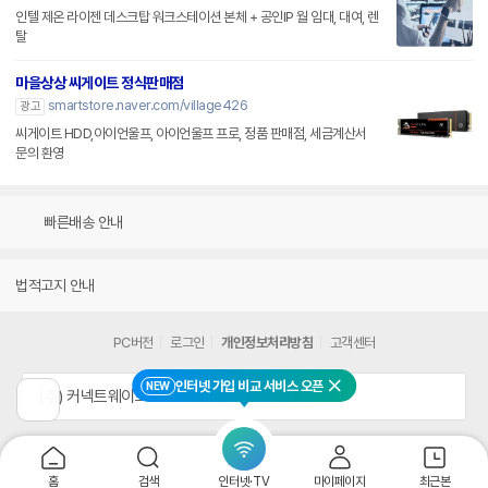
인텔 제온 라이젠 데스크탑 워크스테이션 본체 + 공인IP 월 임대, 대여, 렌
탈
마을상상 씨게이트 정식판매점
smartstore.naver.com/village426
광고
씨게이트 HDD,아이언울프, 아이언울프 프로, 정품 판매점, 세금계산서
문의 환영
빠른배송 안내
법적고지 안내
PC버전
로그인
개인정보처리방침
고객센터
인터넷 가입 비교 서비스 오픈
NEW
닫기
(주) 커넥트웨이브
이
전
페
이
지
홈
검색
인터넷·TV
마이페이지
최근본
로