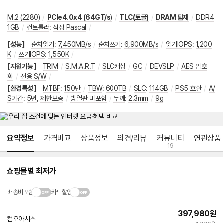
M.2 (2280)
/
PCIe4.0x4 (64GT/s)
/
TLC(토글)
/
DRAM 탑재
/
DDR4
1GB
/
컨트롤러
:
삼성 Pascal
/
[성능]
순차읽기
:
7,450MB/s
/
순차쓰기
:
6,900MB/s
/
읽기IOPS
:
1,200
K
/
쓰기IOPS
:
1,550K
/
[지원기능]
TRIM
/
S.M.A.R.T
/
SLC캐싱
/
GC
/
DEVSLP
/
AES 암호
화
/
전용 S/W
/
[환경특성]
MTBF
:
150만
/
TBW
:
600TB
/
SLC
:
114GB
/
PS5 호환
/
A/
S기간
:
5년
,
제한보증
/
방열판 미포함
/
두께
:
2.3mm
/
9g
메뉴 네비게이션
요약정보
가격비교
상품정보
의견/리뷰
커뮤니티
연관상품
19
쇼핑몰별 최저가
배송비포함
카드할인
397,980
원
컴오아시스