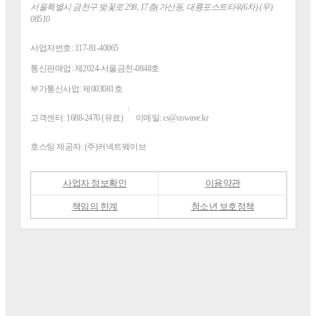
주소
서울특별시 금천구 벚꽃로 298, 17층(가산동, 대륭포스트타워6차) (우)
08510
사업자번호:
117-81-40065
통신판매업:
제2024-서울금천-0848호
부가통신사업:
제003081호
고객센터:
1688-2470 (유료)
이메일:
cs@cowave.kr
호스팅 제공자:
(주)커넥트웨이브
사업자 정보확인
이용약관
책임의 한계
청소년 보호정책