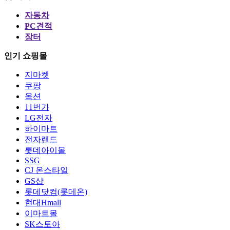
자동차
PC견적
장터
인기 쇼핑몰
지마켓
쿠팡
옥션
11번가
LG전자
하이마트
전자랜드
롯데아이몰
SSG
CJ 온스타일
GS샵
롯데닷컴(롯데온)
현대Hmall
이마트몰
SK스토아