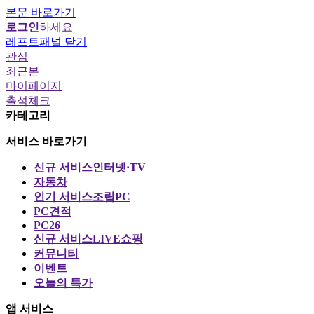
본문 바로가기
로그인
하세요
레프트패널 닫기
관심
최근본
마이페이지
출석체크
카테고리
서비스 바로가기
신규 서비스
인터넷·TV
자동차
인기 서비스
조립PC
PC견적
PC26
신규 서비스
LIVE쇼핑
커뮤니티
이벤트
오늘의 특가
앱 서비스