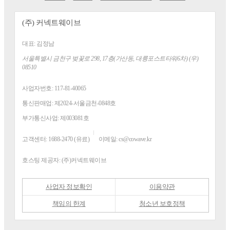
(주) 커넥트웨이브
대표:
김정남
주소
서울특별시 금천구 벚꽃로 298, 17층(가산동, 대륭포스트타워6차) (우)
08510
사업자번호:
117-81-40065
통신판매업:
제2024-서울금천-0848호
부가통신사업:
제003081호
고객센터:
1688-2470 (유료)
이메일:
cs@cowave.kr
호스팅 제공자:
(주)커넥트웨이브
사업자 정보확인
이용약관
책임의 한계
청소년 보호정책