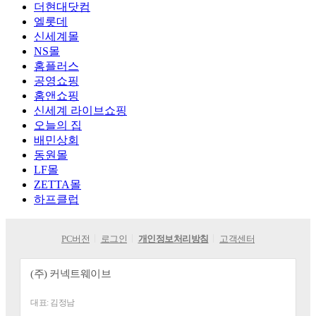
더현대닷컴
엘롯데
신세계몰
NS몰
홈플러스
공영쇼핑
홈앤쇼핑
신세계 라이브쇼핑
오늘의 집
배민상회
동원몰
LF몰
ZETTA몰
하프클럽
PC버전
로그인
개인정보처리방침
고객센터
(주) 커넥트웨이브
대표:
김정남