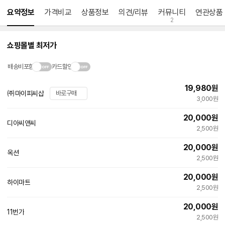
요약정보
가격비교
상품정보
의견/리뷰
커뮤니티
연관상품
2
쇼핑몰별 최저가
배송비포함
카드할인
19,980
원
㈜마이피씨샵
바로구매
3,000원
20,000
원
디아씨앤씨
네
2,500원
이
버
20,000
원
페
옥션
이
2,500원
20,000
원
하이마트
2,500원
20,000
원
11번가
빠른배송
2,500원