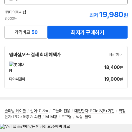
옵
션
선
㈜마이피씨샵
19,980
최저
원
택
3,000원
최저가 구매하기
가격비교
50
멤버십/카드결제 최대 혜택가
자세히
18,400
가
원
격
19,000
가
디아씨앤씨
원
네
격
이
버
페
이
슬리빙 케이블
/
길이
:
0.3m
/
모듈러 전용
/
메인단자
:
PCIe 8(6+2)핀
/
확장
단자
: PCIe 16(12+4)핀
/
M-M형
/
로프형
/
색상: 블랙
메뉴 네비게이션