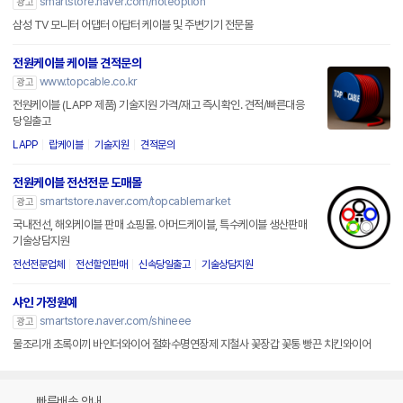
smartstore.naver.com/noteoption
광고
삼성 TV 모니터 어댑터 아답터 케이블 및 주변기기 전문몰
전원케이블 케이블 견적문의
www.topcable.co.kr
광고
전원케이블 (LAPP 제품) 기술지원 가격/재고 즉시확인. 견적/빠른대응
당일출고
LAPP
랍케이블
기술지원
견적문의
전원케이블 전선전문 도매몰
smartstore.naver.com/topcablemarket
광고
국내전선, 해외케이블 판매 쇼핑몰. 아머드케이블, 특수케이블 생산판매
기술상담지원
전선전문업체
전선할인판매
신속당일출고
기술상담지원
샤인 가정원예
smartstore.naver.com/shineee
광고
물조리개 초록이끼 바인더와이어 절화수명연장제 지철사 꽃장갑 꽃통 빵끈 치킨와이어
빠른배송 안내