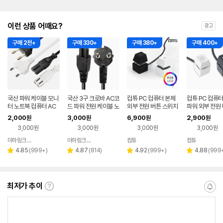
이런 상품 어때요?
광고
구매 2천+
구매 330+
구매 380+
구매 400+
국산 파워 케이블 모니
국산 3구 크로바 AC코
컴튜 PC 컴퓨터 본체
컴튜 PC 컴퓨터
터 노트북 컴퓨터 AC
드 파워 전원 케이블 노
외부 전원 버튼 스위치
파워 외부 전원 
코드 전원 선 2구 8자
트북 모니터 연결선0.
LD07 Pro - RGB LE
위치 LD07 Bas
2,000
3,000
6,900
2,900
원
원
원
원
연결선 1M
5m
D
3,000원
3,000원
3,000원
3,000원
마하링크 공식스토어
마하링크 공식스토어
컴튜
컴튜
네이버
네이버
네이버
네이버
페이
페이
페이
페이
리
리
리
리
4.85
(
999+
)
4.87
(
814
)
4.92
(
999+
)
4.88
(
999
별
별
별
별
뷰
뷰
뷰
뷰
점
점
점
점
수
수
수
수
최저가 추이
최
알
저
림
가
받
추
는