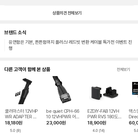
상품의견 전체보기
브랜드 소식
유연함은 기본, 튼튼함까지 플러스! 레드빗 변환 케이블 특가전 이벤트 진
행
다른 고객이 함께 본 상품
전체보기
쿨러마스터 12VHP
be quiet CPH-66
EZDIY-FAB 12VH
맥스
WR ADAPTER CA
10 12VHPWR 어댑
PWR RVS 180도
Dir
BLE 3.0 Type 1 0.
터 케이블 0.6m
THIN 어댑터 블랙
bo 
18,180
원
23,000
원
18,900
원
60,
65m
블랙
5.0
(8)
4.0
(14)
5.