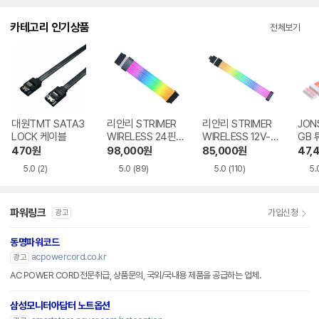
카테고리 인기상품
전체보기
대원TMT SATA3
리안리 STRIMER
리안리 STRIMER
JON
LOCK 케이블
WIRELESS 24핀
WIRELESS 12V-2
GB 
케이블
X6 케이블
블
470
원
98,000
원
85,000
원
47,
5.0
(2)
5.0
(89)
5.0
(110)
5.
파워링크
가입신청
광고
동명파워코드
acpowercord.co.kr
광고
AC POWER CORD전문취급, 상품문의, 국외/국내용 제품을 공급하는 업체.
삼성모니터아답터 노트옵션