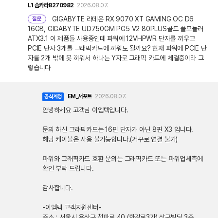
L1
솜카라8270982
2026.08.07.
GIGABYTE 라데온 RX 9070 XT GAMING OC D6
질문
16GB, GIGABYTE UD750GM PG5 V2 80PLUS골드 풀모듈러
ATX3.1 이 제품들 사용중인데 파워에 12VHPWR 단자를 끼우고
PCIE 단자 3개를 그래픽카드에 끼워도 될까요? 현재 파워에 PCIE 단
자를 2개 밖에 못 끼워서 하나는 Y자로 그래픽 카드에 체결중이라 그
렇습니다
EM_서포트
2026.08.07.
공식계정
안녕하세요 고객님 이엠텍입니다.
문의 하신 그래픽카드는 16핀 단자가 아닌 8핀 X3 입니다.
해당 케이블은 사용 불가능합니다.(거꾸로 연결 불가)
파워와 그래픽카드 호환 문의는 그래픽카드 또는 파워업체측에
확인 부탁 드립니다.
감사합니다.
-이엠텍 고객지원센터-
주소 : 서울시 용산구 청파로 40 (한강로3가) 삼구빌딩 3층