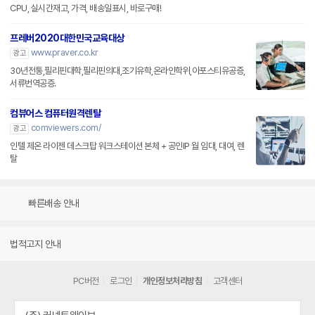
CPU, 실시간재고, 가격, 배송일표시, 바로구매!
프레버2020대한민국교육대상
www.praver.co.kr
광고
30년전통,필리핀대학,필리핀의대,조기유학,온라인학위,아포스티유공증,
서류번역공증.
컴뷰어스 컴퓨터원격렌탈
comviewers.com/
광고
인텔 제온 라이젠 데스크탑 워크스테이션 본체 + 공인IP 월 임대, 대여, 렌
탈
빠른배송 안내
법적고지 안내
PC버전
로그인
개인정보처리방침
고객센터