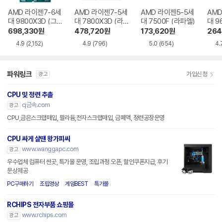
AMD 라이젠7-6세
AMD 라이젠7-5세
AMD 라이젠5-5세
AMD
대 9800X3D (그
대 7800X3D (라
대 7500F (라파엘)
대 9
래니트 릿지)
파엘)
트 릿
698,330
원
478,720
원
173,620
원
264
4.9
(2,152)
4.9
(796)
5.0
(654)
4.
파워링크
가입신청
광고
CPU 및 정련 추출
cj금속.com
광고
CPU,금은스크랩매입, 팔라듐,전자스크랩매입, 금폐액, 정련공장운영
CPU 싸게 살땐 왕가피씨
www.wanggapc.com
광고
우수업체 컴퓨터 싼곳, 특가몰 운영, 조립과정 오픈, 할인쿠폰지급, 후기
문상제공
PC구매하기
조립영상
게임BEST
특가몰
RCHIPS 전자부품 쇼핑몰
www.rchips.com
광고