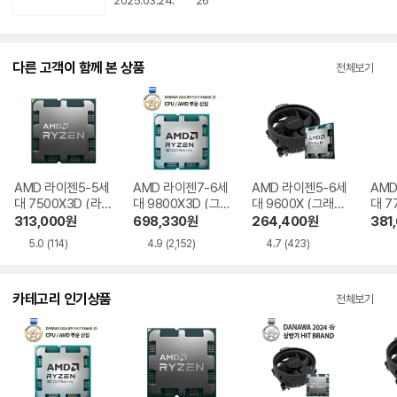
2025.03.24.
26
다른 고객이 함께 본 상품
전체보기
AMD 라이젠5-5세
AMD 라이젠7-6세
AMD 라이젠5-6세
AMD
대 7500X3D (라
대 9800X3D (그
대 9600X (그래니
대 7
파엘) 멀티팩 정품
래니트 릿지) 멀티
트 릿지) 멀티팩 정
파엘)
313,000
원
698,330
원
264,400
원
381
팩 정품
품
5.0
(114)
4.9
(2,152)
4.7
(423)
카테고리 인기상품
전체보기