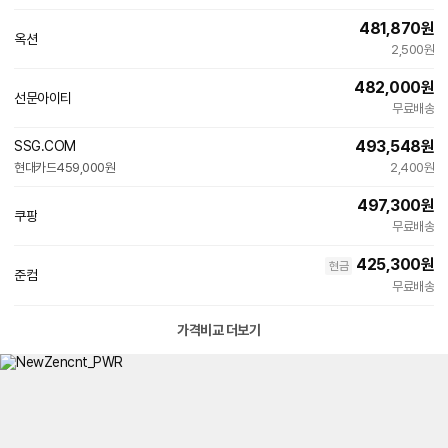
481,870
원
옥션
2,500원
482,000
원
선문아이티
네
무료배송
이
버
493,548
원
SSG.COM
페
빠른배송
현대카드
459,000원
이
2,400원
497,300
원
쿠팡
무료배송
425,300
원
현금
준컴
무료배송
가격비교 더보기