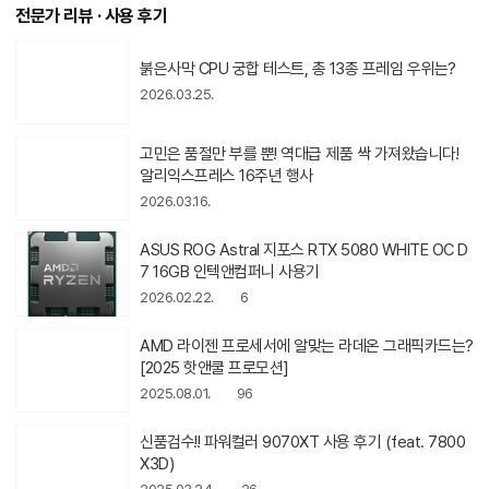
전문가 리뷰 · 사용 후기
붉은사막 CPU 궁합 테스트, 총 13종 프레임 우위는?
2026.03.25.
동
고민은 품절만 부를 뿐! 역대급 제품 싹 가져왔습니다!
영
알리익스프레스 16주년 행사
상
2026.03.16.
아
이
콘
ASUS ROG Astral 지포스 RTX 5080 WHITE OC D
7 16GB 인텍앤컴퍼니 사용기
2026.02.22.
6
AMD 라이젠 프로세서에 알맞는 라데온 그래픽카드는?
[2025 핫앤쿨 프로모션]
2025.08.01.
96
신품검수!! 파워컬러 9070XT 사용 후기 (feat. 7800
X3D)