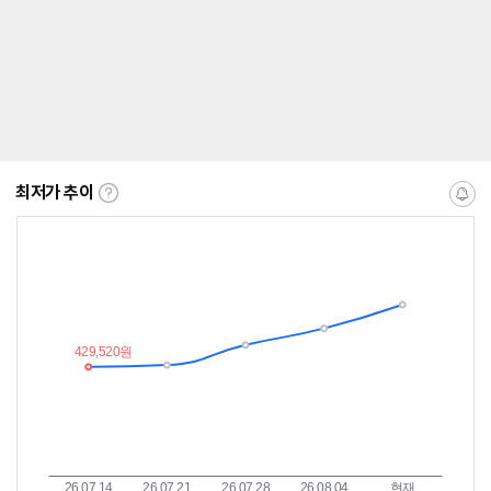
최저가 추이
최
알
저
림
가
받
추
는
이
중
란?