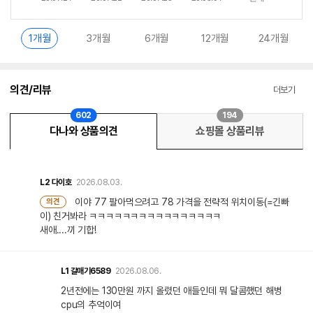
1개월
3개월
6개월
12개월
24개월
의견/리뷰
더보기
602
194
다나와 상품의견
쇼핑몰 상품리뷰
L2
다이호
2026.08.03.
이야 77 팔아먹으려고 78 가격을 전략적 위치이동(=긴빠
의견
이) 친거봐라 ㅋㅋㅋㅋㅋㅋㅋㅋㅋㅋㅋㅋㅋㅋㅋㅋ
새애....끼 기합!
L1
갈매기6589
2026.08.06.
2년전에는 130만원 까지 올렸던 애들인데 뭐 달콤했던 해병
cpu의 추억이여