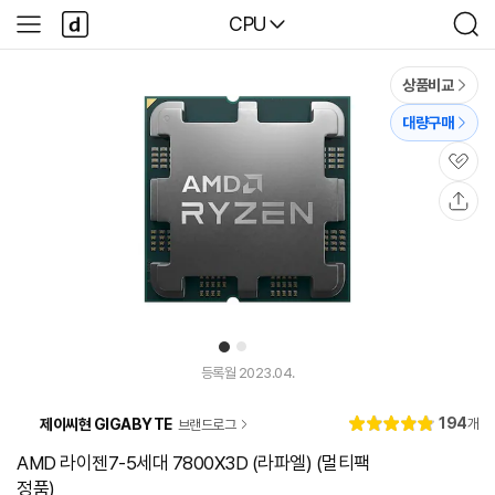
본문 바로가기
다
다나와
CPU
사
검
나
이
색
와
드
메
메
상품비교
인
뉴
대량구매
관
심
공
유
1
2
유
튜
등록월 2023.04.
브
동
리
194
제이씨현 GIGABYTE
개
브랜드로그
영
별
4.
뷰
상
점
9
AMD 라이젠7-5세대 7800X3D (라파엘) (멀티팩
정품)