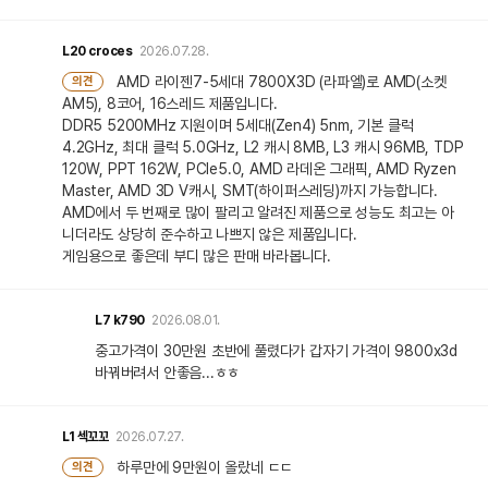
L20
croces
2026.07.28.
AMD 라이젠7-5세대 7800X3D (라파엘)로 AMD(소켓
의견
AM5), 8코어, 16스레드 제품입니다.
DDR5 5200MHz 지원이며 5세대(Zen4) 5nm, 기본 클럭
4.2GHz, 최대 클럭 5.0GHz, L2 캐시 8MB, L3 캐시 96MB, TDP
120W, PPT 162W, PCIe5.0, AMD 라데온 그래픽, AMD Ryzen
Master, AMD 3D V캐시, SMT(하이퍼스레딩)까지 가능합니다.
AMD에서 두 번째로 많이 팔리고 알려진 제품으로 성능도 최고는 아
니더라도 상당히 준수하고 나쁘지 않은 제품입니다.
게임용으로 좋은데 부디 많은 판매 바라봅니다.
L7
k790
2026.08.01.
중고가격이 30만원 초반에 풀렸다가 갑자기 가격이 9800x3d
바꿔버려서 안좋음...ㅎㅎ
L1
섹꼬꼬
2026.07.27.
하루만에 9만원이 올랐네 ㄷㄷ
의견