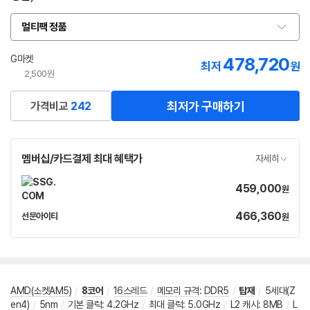
멀티팩 정품
옵
션
선
G마켓
478,720
최저
원
택
2,500원
최저가 구매하기
가격비교
242
멤버십/카드결제 최대 혜택가
자세히
459,000
가
원
격
466,360
가
선문아이티
원
네
격
이
버
페
이
AMD(소켓AM5)
/
8코어
/
16스레드
/
메모리 규격
:
DDR5
/
탑재
/
5세대(Z
en4)
/
5nm
/
기본 클럭
:
4.2GHz
/
최대 클럭
:
5.0GHz
/
L2 캐시
:
8MB
/
L