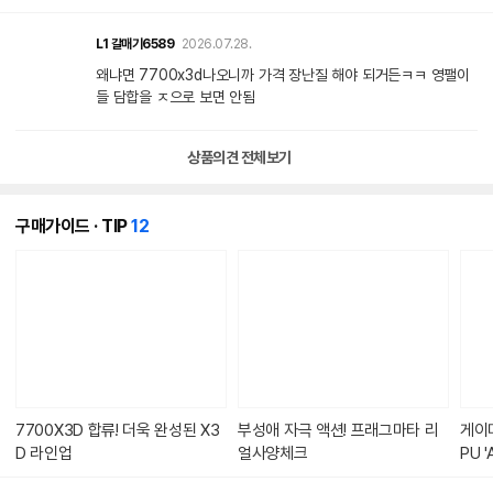
L1
갈매기6589
2026.07.28.
왜냐면 7700x3d나오니까 가격 장난질 해야 되거든ㅋㅋ 영팰이
들 담합을 ㅈ으로 보면 안됨
상품의견 전체보기
개
구매가이드 · TIP
12
의
콘
텐
츠
가
있
습
니
다.
7700X3D 합류! 더욱 완성된 X3
부성애 자극 액션! 프래그마타 리
게이
D 라인업
얼사양체크
PU 
히트