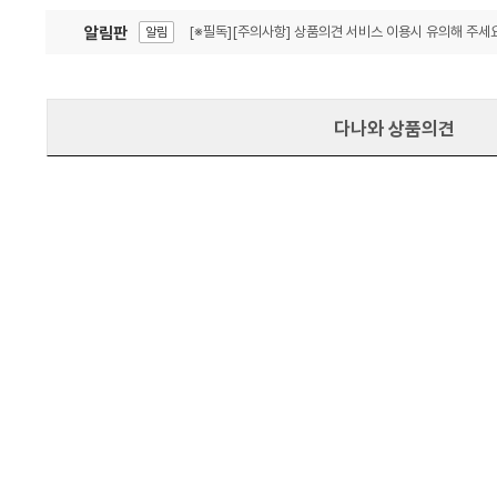
알림판
[※필독][주의사항] 상품의견 서비스 이용시 유의해 주세요
알림
잦은 오류, PC속도 잡자! PC안정화 위해 이건 꼭!
알림
다나와 상품의견