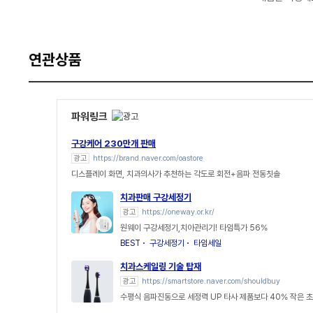
연관상품
파워링크
구강케어 230만개 판매
광고
https://brand.naver.com/oastore
디스플레이 화면, 치과의사가 추천하는 각도로 회전+음파 전동칫솔
치과판매 구강세정기
광고
https://oneway.or.kr/
원웨이 구강세정기,치아관리기! 타임특가 56%
BEST
구강세정기
타임세일
치과스케일링 기술 탑재
광고
https://smartstore.naver.com/shouldbuy
수평식 음파진동으로 세정력 UP 타사 제품보다 40% 작은 