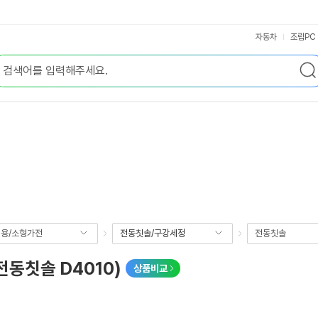
자동차
조립PC
용/소형가전
전동칫솔/구강세정
전동칫솔
전동칫솔 D4010)
상품비교