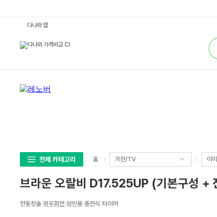
브
다나와 앱
라
운
통
오
합
랄
검
비
색
D
1
7.
5
2
5
U
P
(기
본
구
성
+
전
동
전체 카테고리
가전/TV
이미
홈
칫
솔
D
브라운 오랄비 D17.525UP (기본구성 + 
4
0
1
상
0)
전동칫솔
/
좌우회전
/
성인용
/
충전식
/
타이머
세
:
다
스