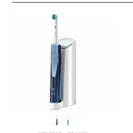
나
펙
와
가
격
비
교