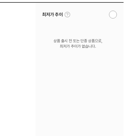
툴
최저가 추이
알
팁
림
보
받
기
기
상품 출시 전 또는 단종 상품으로,
최저가 추이가 없습니다.