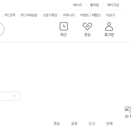
에누리
몰테일
메이크샵
서
PC견적
PC구매상담
쇼핑기획전
커뮤니티
이벤트
/
체험단
더보기
비
검
색
최근
관심
로그인
스
관심
공유
신고
인쇄