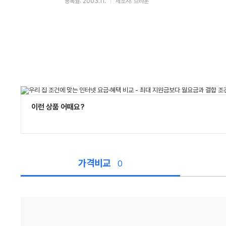
등록월: 2003.11.
제조사: 브라운
이런 상품 어때요?
가격비교
0
가
격
비
교