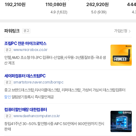
I6E 제이씨현
192,210
원
110,080
원
262,920
원
444
4.9
(1,622)
5.0
(939)
4.
파워링크
가입신청
광고
조립PC 전문 마이크로박스
www.microbox.co.kr
광고
인텔,AMD 초소형 미니PC 컴퓨터-산업용,사무용-3년품질보증-국내 생
산 제조
세이퍼컴퓨터 데스트탑PC
smartstore.naver.com/bornpc
광고
중고 브랜드데스크탑,리사이클데스크탑, 리퍼데스크탑, 가성비 가심비 데스크탑컴퓨터
할인
알림받기등록시 즉시할인제공
컴퓨터할인매장 대한컴퓨터
www.daehancomputer.co.kr
광고
창립41주년 30~50% 할인행사중 AIPC 50만에서 900만원까지 전시
판매