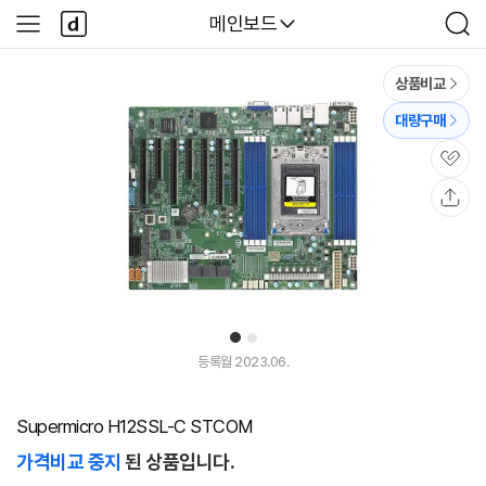
본문 바로가기
다
다나와
메인보드
사
검
나
이
색
와
드
메
메
상품비교
인
뉴
대량구매
관
심
공
유
1
2
등록월 2023.06.
Supermicro H12SSL-C STCOM
가격비교 중지
된 상품입니다.