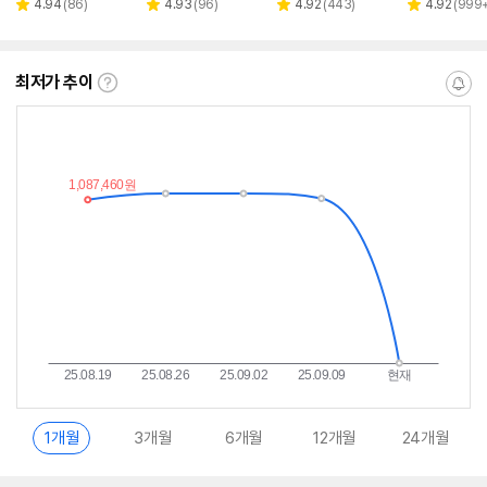
리
리
리
리
4.94
(
86
)
4.93
(
96
)
4.92
(
443
)
4.92
(
999
별
별
별
별
뷰
뷰
뷰
뷰
점
점
점
점
수
수
수
수
최저가 추이
최
알
저
림
가
받
추
는
이
중
란?
1개월
3개월
6개월
12개월
24개월