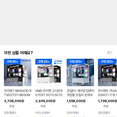
이런 상품 어때요?
광고
구매 80+
구매 20+
구매 330+
구매 330+
라이젠7 9800X3D R
AMD 라이젠 고사양 9
조립PC 게이밍 컴퓨터
라이젠5 7500
TX5070Ti B650M
070XT 5070 5070
게임용 조립식 본체 R
5060Ti 1TB
WIFI 게이밍컴퓨터 고
Ti 아이온2 POE2 조
TX5060 TI 고사양
컴퓨터 조립PC
3,708,000
2,409,000
1,558,000
1,798,000
원
원
원
원
사양 조립PC
립 PC 작업용 게임용
아이온2 UL2
견적 배그 주식
무료
무료
무료
무료
컴퓨터 00번
포유컴퓨터
아이스타피씨
오마이피씨
포유컴퓨터