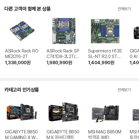
다른 고객이 함께 본 상품
전체보기
ASRock Rack RO
ASRock Rack SP
Supermicro H13S
GIG
ME2D16-2T
C741D8-2L2T/BC
SL-NT R2.0 STC
0 A
M 명인일렉트로닉
OM
1,336,000
원
1,980,990
원
1,404,990
원
1,4
스
카테고리 인기상품
전체보기
GIGABYTE B850
GIGABYTE B650
MSI MAG B850M
MSI
M GAMING X WIF
M K 피씨디렉트
박격포 WIFI
토마호