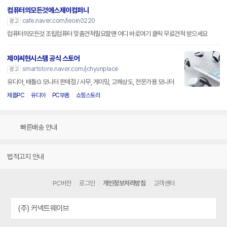
컴퓨터의모든것에스제이컴퍼니
cafe.naver.com/leoin0220
광고
컴퓨터의모든것 조립컴퓨터 맞춤견적필요할땐 어디 바로여기 클릭 무료견적 받으세요
제이씨현시스템 공식 스토어
smartstore.naver.com/jchyunplace
광고
유디아, 배틀G 모니터 판매점 / 사무, 게이밍, 고해상도, 전문가용 모니터
제플PC
유디아
PC부품
쇼핑스토리
빠른배송 안내
법적고지 안내
PC버전
로그인
개인정보처리방침
고객센터
(주) 커넥트웨이브