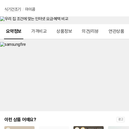
식기건조기
/
마이콤
메뉴 네비게이션
요약정보
가격비교
상품정보
의견/리뷰
연관상품
이런 상품 어때요?
광고