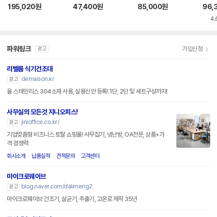
195,020
원
47,400
원
85,000
원
96,
4.
파워링크
가입신청
광고
리벨룸 식기건조대
demaison.kr
광고
올 스테인리스 304소재 사용, 실용신안 등록! 1단, 2단 및 세트구성까지!
사무실의 모든것 지니오피스!
jinioffice.co.kr/
광고
기업맞춤형 비즈니스 토탈 쇼핑몰! 사무집기, 냉난방, OA전문, 상품+가
격 경쟁력
회사소개
납품실적
견적문의
고객센터
마이크로웨이브
blog.naver.com/dalimeng2
광고
마이크로웨이브 건조기, 살균기, 추출기, 고온로 제작 35년