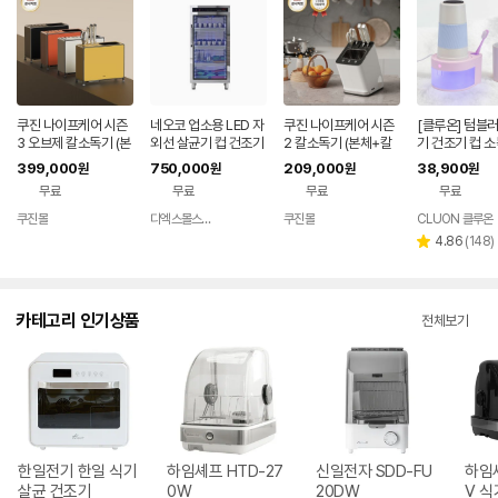
쿠진 나이프케어 시즌
네오코 업소용 LED 자
쿠진 나이프케어 시즌
[클루온] 텀블러
3 오브제 칼소독기 (본
외선 살균기 컵 건조기
2 칼소독기 (본체+칼
기 건조기 컵 소
체+칼세트 구성)
소독기(컵150~170)
세트 구성)
V살균 국산 1인
399,000
750,000
209,000
38,900
원
원
원
원
ECO-LS28
지 라벤더
무료
무료
무료
무료
쿠진몰
디엑스몰스토어
쿠진몰
CLUON 클루온
네이버
페이
리
4.86
(
148
)
별
뷰
점
수
카테고리 인기상품
전체보기
한일전기 한일 식기
하임셰프 HTD-27
신일전자 SDD-FU
하임
살균 건조기
0W
20DW
V 