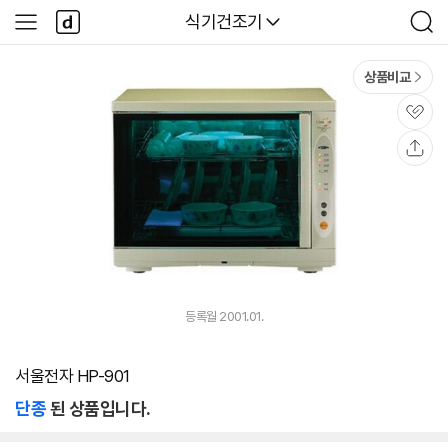
본문 바로가기
다
다나와
식기건조기
사
검
나
이
색
와
드
메
메
상품비교
인
뉴
관
심
공
유
등록월 2001.01.
서울전자 HP-901
단종
된 상품입니다.