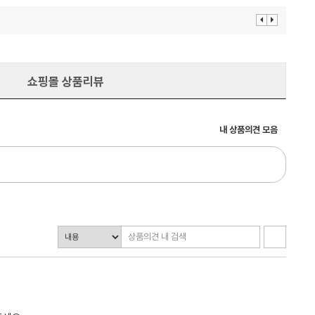
이
다
전
음
보
보
기
기
쇼핑몰 상품리뷰
내 상품의견 모음