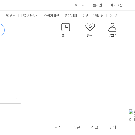
에누리
몰테일
메이크샵
서
PC견적
PC구매상담
쇼핑기획전
커뮤니티
이벤트
/
체험단
더보기
비
검
색
최근
관심
로그인
스
관심
공유
신고
인쇄