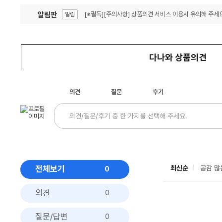
알림판
[※필독][주의사항] 상품의견 서비스 이용시 유의해 주세요
알림
잦은 오류, PC속도 잡자! PC안정화 위해 이건 꼭!
알림
다나와 상품의견
의견
질문
후기
전체보기
최신순
공감 많
0
의견
0
질문/답변
0