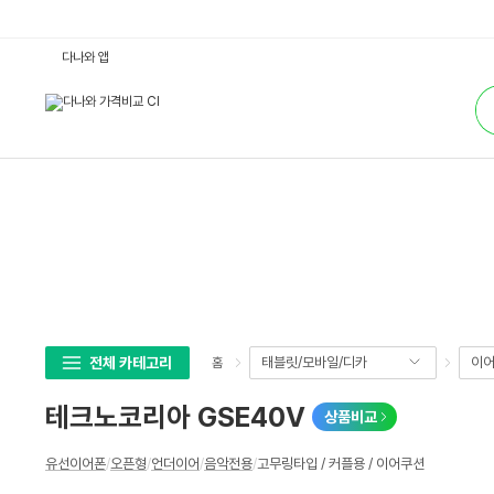
테
다나와 앱
크
노
통
코
합
리
검
아
색
G
S
E
4
0
V
:
다
나
와
가
격
비
교
전체 카테고리
태블릿/모바일/디카
이어
홈
테크노코리아 GSE40V
상품비교
상
유선이어폰
/
오픈형
/
언더이어
/
음악전용
/
고무링타입 / 커플용 / 이어쿠션
세
스