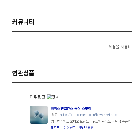
커뮤니티
제품을 사용해
연관상품
파워링크
바워스앤윌킨스 공식 스토어
광고
https://brand.naver.com/bowerswilkins
영국 하이엔드 오디오 브랜드 바워스앤윌킨스. 세계적 수준의
헤드폰
이어버드
무선스피커