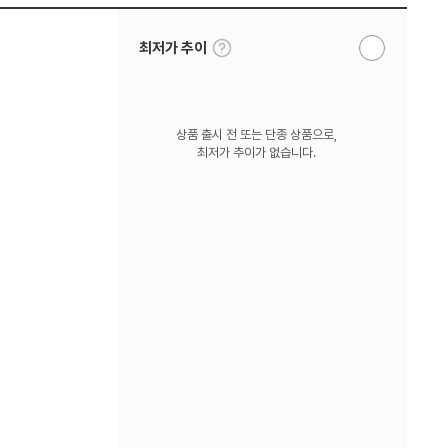
툴
최저가 추이
알
팁
림
보
받
기
기
상품 출시 전 또는 단종 상품으로,
최저가 추이가 없습니다.