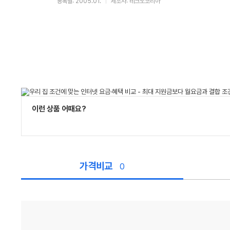
등록월: 2005.01.
제조사: 테크노코리아
이런 상품 어때요?
가격비교
0
가
격
비
교