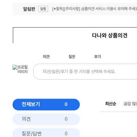
알림판
[※필독][주의사항] 상품의견 서비스 이용시 유의해 주세요
알림
잦은 오류, PC속도 잡자! PC안정화 위해 이건 꼭!
알림
다나와 상품의견
의견
질문
후기
전체보기
최신순
공감 많
0
의견
0
질문/답변
0