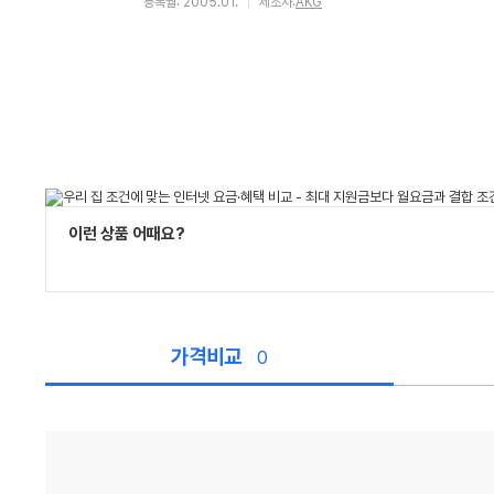
등록월: 2005.01.
제조사:
AKG
이런 상품 어때요?
가격비교
0
가
격
비
교