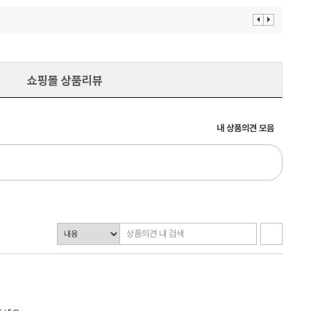
이
다
전
음
보
보
기
기
쇼핑몰 상품리뷰
내 상품의견 모음