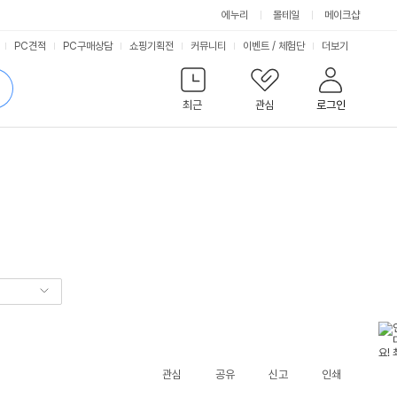
에누리
몰테일
메이크샵
서
PC견적
PC구매상담
쇼핑기획전
커뮤니티
이벤트
/
체험단
더보기
비
검
색
최근
관심
로그인
스
관심
공유
신고
인쇄