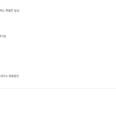
뀌는 특별한 일상
택가능
 85% 폭풍할인