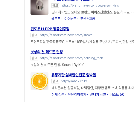
광고
https://brand.naver.com/bowerswilkins
영국 하이엔드 오디오 브랜드 바워스앤윌킨스. 음질 하나로 바
헤드폰
이어버드
무선스피커
윈도우11 FPP 정품인증점
광고
https://smartstore.naver.com/sbcore
포인트적립/한국정품/PC,노트북 USB설치/게임용 주변기기/오피스,한컴 선
낫싱의 첫 헤드폰 런칭
광고
https://smartstore.naver.com/nothing_tech
낫싱의 첫 헤드폰 런칭. Sound By Kef
유통기한 임박할인전문 임박몰
광고
http://imbak.co.kr
네티즌추천 알뜰쇼핑, 대박할인, 다양한 음료,스낵,식품등 최대
전체 상품
만원이하특가
끝내기 세일
베스트 50