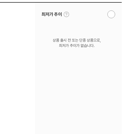
툴
최저가 추이
알
팁
림
보
받
기
기
상품 출시 전 또는 단종 상품으로,
최저가 추이가 없습니다.