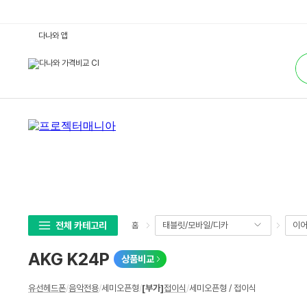
A
다나와 앱
K
G
통
K
합
2
검
4
색
P
:
다
나
와
가
격
비
교
전체 카테고리
태블릿/모바일/디카
이어
홈
AKG K24P
상품비교
상
유선헤드폰
/
음악전용
/
세미오픈형
/
[부가]
접이식
/
세미오픈형 / 접이식
세
스