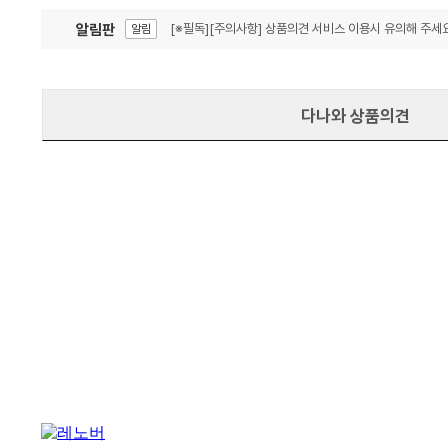
알림판
[※필독][주의사항] 상품의견 서비스 이용시 유의해 주세요
알림
잦은 오류, PC속도 잡자! PC안정화 위해 이건 꼭!
알림
다나와 상품의견