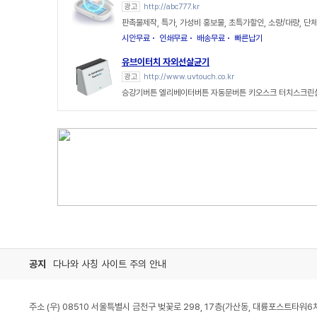
광고
http://abc777.kr
판촉물제작, 특가, 가성비 홍보물, 초특가할인, 소량/대량, 
시안무료
인쇄무료
배송무료
빠른납기
유브이터치 자외선살균기
광고
http://www.uvtouch.co.kr
승강기버튼 엘리베이터버튼 자동문버튼 키오스크 터치스크린
공지
다나와 사칭 사이트 주의 안내
주소 (우) 08510 서울특별시 금천구 벚꽃로 298, 17층(가산동, 대륭포스트타워6