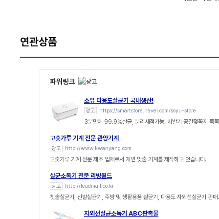
연관상품
파워링크
소유 다용도살균기 국내생산!
광고
https://smartstore.naver.com/soyu-store
3분만에 99.9%살균, 분리세척가능! 치발기 공갈젖꼭지 쪽
고춧가루 기계 전문 관양기계
광고
http://www.kwanyang.com
고춧가루 기계 전문 제조 업체로서 개인 맞춤 기계를 제작하고 있습니다.
살균소독기 전문 리빙월드
광고
http://leadmall.co.kr
칫솔살균기, 신발살균기, 주방 및 생활용품 살균기, 다용도 자외선살균기 판매.
자외선살균소독기 ABC판촉물