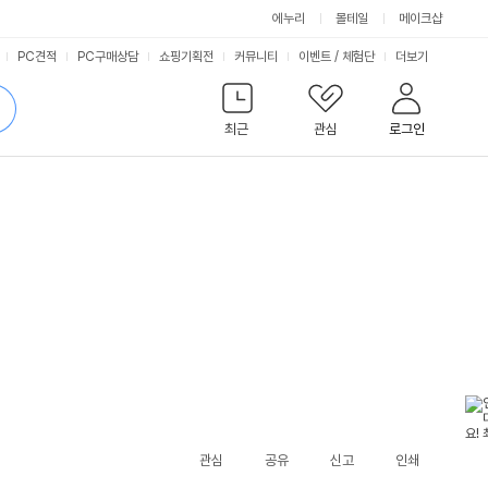
에누리
몰테일
메이크샵
서
PC견적
PC구매상담
쇼핑기획전
커뮤니티
이벤트
/
체험단
더보기
비
검
색
최근
관심
로그인
스
관심
공유
신고
인쇄