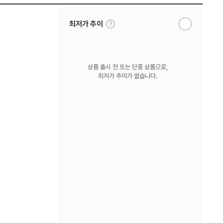
툴
최저가 추이
알
팁
림
보
받
기
기
상품 출시 전 또는 단종 상품으로,
최저가 추이가 없습니다.