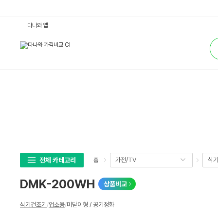
D
다나와 앱
M
K
통
-
합
2
검
0
색
0
W
H
:
다
나
와
가
격
비
교
전체 카테고리
가전/TV
식기
홈
DMK-200WH
상품비교
상
식기건조기
/
업소용
/
미닫이형 / 공기정화
세
스