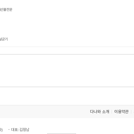
단체선물전문
살균기
다나와 소개
이용약관
차)
대표: 김정남