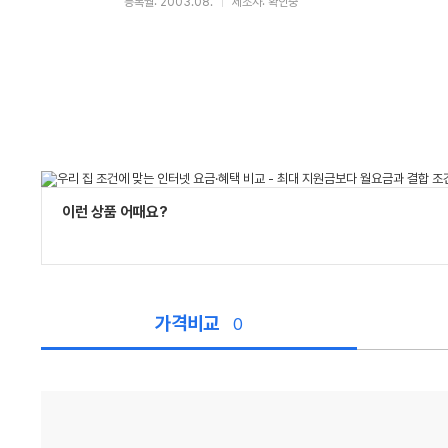
등록월: 2003.08.
제조사: 확인중
이런 상품 어때요?
가격비교
0
가
격
비
교