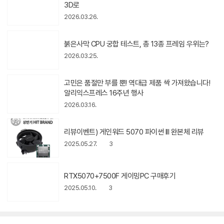
00F에서 9800X3D로
2026.03.26.
붉은사막 CPU 궁합 테스트, 총 13종
프레임 우위는?
2026.03.25.
고민은 품절만 부를 뿐! 역대급 제품
동
싹 가져왔습니다! 알리익스프레스 16
영
상
주년 행사
2026.03.16.
아
이
콘
리뷰이벤트) 게인워드 5070 파이썬 III 완본체 리뷰
2025.05.27.
3
RTX5070+7500F 게이밍PC 구매
후기
2025.05.10.
3
다른 고객이 함께 본 상품
전체보기