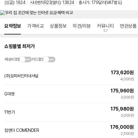
(싱글)
:
1824
/
시네벤치R23(멀티)
:
13824
/
출시가: 179달러(VAT별도)
메뉴 네비게이션
요약정보
가격비교
상품정보
의견/리뷰
커뮤니티
연관상품
57
쇼핑몰별 최저가
배송비포함
카드할인
173,620
원
(주)요피씨인터내셔널
4,000원
175,960
원
G마켓
3,000원
175,980
원
11번가
빠른배송
3,000원
176,000
원
컴엔더 COMENDER
네
2,500원
이