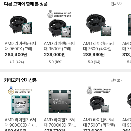
AMD 라이젠5-6세
AMD 라이젠5-6세
AMD 라이젠5-5세
AMD
대 9600X (그래니
대 9500F (그래니
대 7600 (라파엘)
대 7
트 릿지) 멀티팩 정
트 릿지) 멀티팩 정
멀티팩 정품
파엘)
264,400
원
239,000
원
288,990
원
313
품
품
4.7
(424)
5.0
(189)
5.0
(64)
5.
카테고리 인기상품
전체보기
AMD 라이젠7-6세
AMD 라이젠7-5세
AMD 라이젠5-5세
AMD
대 9800X3D (그
대 7800X3D (라
대 7500F (라파엘)
대 9
래니트 릿지)
파엘)
트 릿
690,660
원
478,770
원
173,620
원
264
4.9
(2,151)
4.9
(796)
5.0
(658)
4.