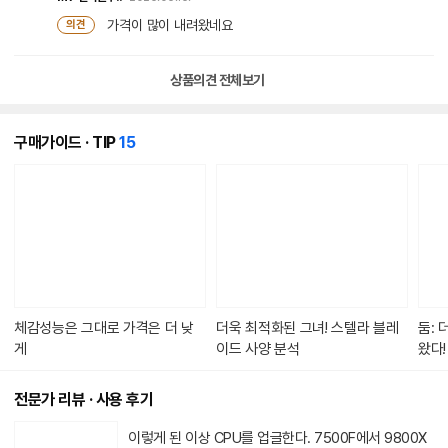
가격이 많이 내려왔네요
의견
상품의견 전체보기
개
구매가이드 · TIP
15
의
콘
텐
츠
가
있
습
니
다.
체감성능은 그대로 가격은 더 낮
더욱 최적화된 그녀! 스텔라 블레
둠: 
게
이드 사양 분석
왔다!
전문가 리뷰 · 사용 후기
이렇게 된 이상 CPU를 업글한다. 75