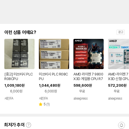
이런 상품 어때요?
광고
[중고] 미쓰비시 PLC
미쓰비시 PLC R08C
AMD 라이젠 7 9800
AMD 라이젠 7
R08CPU
PU
X3D 게임용 CPU R7
X3D 신형 CP
9800X3D 최대 5.2
1,009,180
1,044,480
598,600
572,200
원
원
원
원
GHz 8코어 16스레드
6,000원
6,000원
무료
무료
96MB 캐시 AM5 데
스크탑 게이밍 프로세
세진FA
세진FA
aliexpress
aliexpress
서 (패키지 제외)
리
5
(
1
)
별
뷰
점
수
최저가 추이