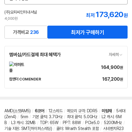
옵
션
선
(주)요피씨인터내셔널
173,620
최저
원
택
4,000원
최저가 구매하기
가격비교
236
멤버십/카드결제 최대 혜택가
자세히
164,900
가
원
격
167,200
가
컴엔더 COMENDER
원
네
격
이
버
페
이
AMD(소켓AM5)
/
6코어
/
12스레드
/
메모리 규격
:
DDR5
/
미탑재
/
5세대
(Zen4)
/
5nm
/
기본 클럭
:
3.7GHz
/
최대 클럭
:
5.0GHz
/
L2 캐시
:
6M
B
/
L3 캐시
:
32MB
/
TDP
:
65W
/
PPT
:
88W
/
PCIe5.0
/
5200MHz
/
기술 지원
:
SMT(하이퍼스레딩)
/
쿨러
:
Wraith Stealth 포함
/
시네벤치R23