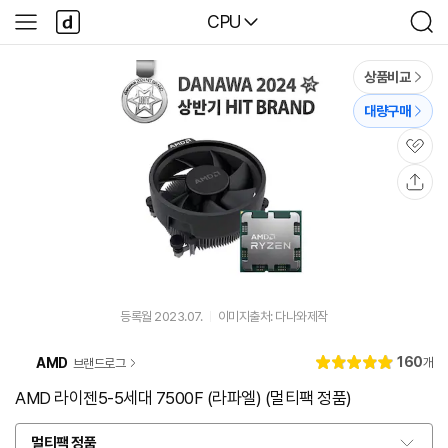
본문 바로가기
다
다나와
CPU
사
검
나
이
색
와
드
메
메
상품비교
인
뉴
대량구매
관
심
공
유
등록월 2023.07.
이미지출처: 다나와제작
리
160
AMD
개
브랜드로그
별
5.
뷰
점
0
AMD 라이젠5-5세대 7500F (라파엘) (멀티팩 정품)
멀티팩 정품