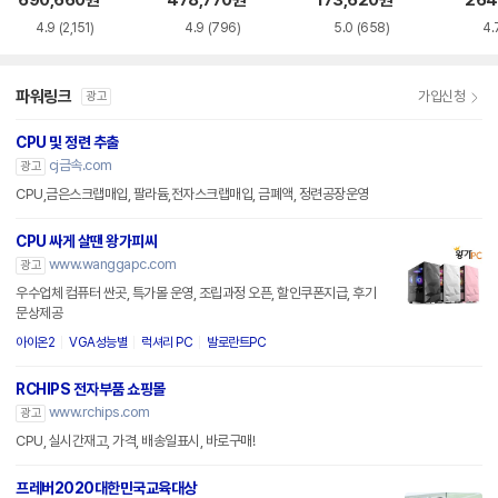
파워링크
가입신청
광고
CPU 및 정련 추출
cj금속.com
광고
CPU,금은스크랩매입, 팔라듐,전자스크랩매입, 금폐액, 정련공장운영
CPU 싸게 살땐 왕가피씨
www.wanggapc.com
광고
우수업체 컴퓨터 싼곳, 특가몰 운영, 조립과정 오픈, 할인쿠폰지급, 후기
문상제공
아이온2
VGA성능별
럭셔리 PC
발로란트PC
RCHIPS 전자부품 쇼핑몰
www.rchips.com
광고
CPU, 실시간재고, 가격, 배송일표시, 바로구매!
프레버2020대한민국교육대상
www.praver.co.kr
광고
30년전통,필리핀대학,필리핀의대,조기유학,온라인학위,아포스티유공증,
서류번역공증.