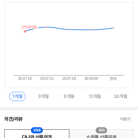
최
알
저
림
가
받
추
는
이
중
란?
1개월
3개월
6개월
12개월
24개월
의견/리뷰
더보기
498
160
다나와 상품의견
쇼핑몰 상품리뷰