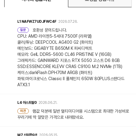
L1
NAFWZ7UDJFWC4F
2026.07.26.
호환성 문의드립니다.
질문
CPU: AMD 라이젠5-5세대 7500F (라파엘)
쿨러/튜닝: DEEPCOOL AG400 G2 (화이트)
메인보드: GIGABYTE B650M K 피씨디렉트
메모리: GeIL DDR5-5600 CL46 PRISTINE V (16GB)
그래픽카드: GAINWARD 지포스 RTX 5050 고스트 D6 8GB
SSD:ESSENCORE KLEVV CRAS C910G M.2 NVMe (1TB)
케이스:darkFlash DPH70M ARGB (화이트)
파워:마이크로닉스 Classic II 풀체인지 650W 80PLUS스탠다드
ATX3.1
L4
아스트랄0
2026.06.21.
램값 덕분에 일반 멀티미디어용 시스템으로 최대한 가성비로
의견
꾸리기에 딱 알맞은 가격으로 내려왔네요.
M7
신의한수!!
2026.05.15.