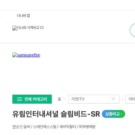
유
다나와 앱
림
인
통
터
합
내
검
셔
색
널
슬
림
비
드-
S
R
:
다
나
와
가
격
비
교
전체 카테고리
가전/TV
이미
홈
유림인터내셔널 슬림비드-SR
상품비교
상
연수기
/
실버 / 스테인레스스틸 / 세라믹필터 / 피부병예방
세
스