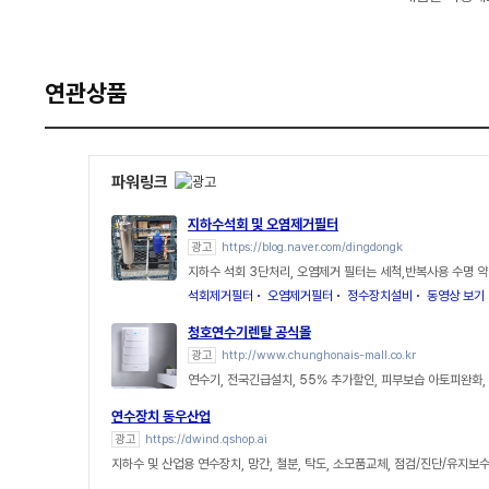
연관상품
파워링크
지하수석회 및 오염제거필터
광고
https://blog.naver.com/dingdongk
지하수 석회 3단처리, 오염제거 필터는 세척,반복사용 수명 약
석회제거필터
오염제거필터
정수장치설비
동영상 보기
청호연수기렌탈 공식몰
광고
http://www.chunghonais-mall.co.kr
연수기, 전국긴급설치, 55% 추가할인, 피부보습 아토피완화
연수장치 동우산업
광고
https://dwind.qshop.ai
지하수 및 산업용 연수장치, 망간, 철분, 탁도, 소모품교체, 점검/진단/유지보