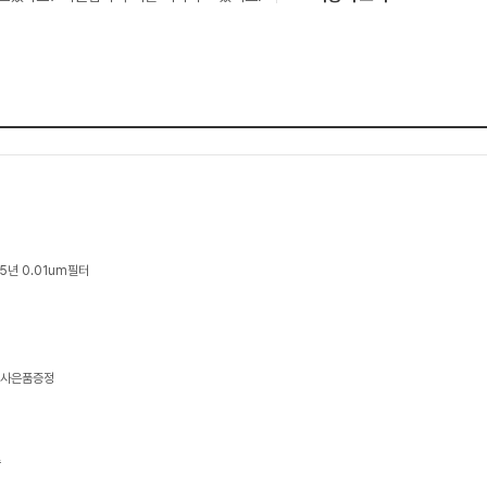
5년 0.01um필터
, 사은품증정
수