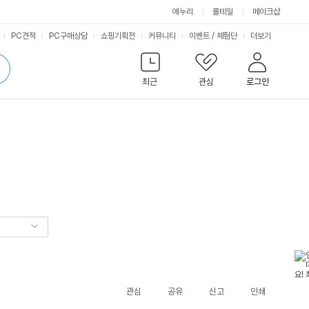
에누리
몰테일
메이크샵
서
PC견적
PC구매상담
쇼핑기획전
커뮤니티
이벤트
/
체험단
더보기
비
검
색
최근
관심
로그인
스
관심
공유
신고
인쇄