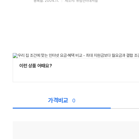
등록월: 2004.11.
제조사: 유림인터내셔널
이런 상품 어때요?
가격비교
0
가
격
비
교