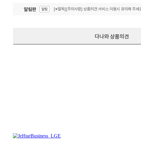
알림판
[※필독][주의사항] 상품의견 서비스 이용시 유의해 주세요
알림
잦은 오류, PC속도 잡자! PC안정화 위해 이건 꼭!
알림
다나와 상품의견