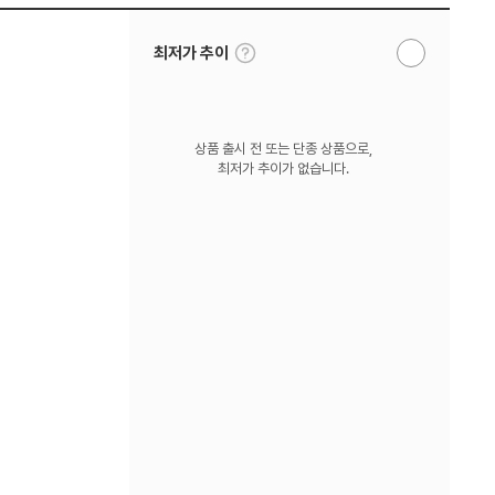
툴
최저가 추이
알
팁
림
보
받
기
기
상품 출시 전 또는 단종 상품으로,
최저가 추이가 없습니다.