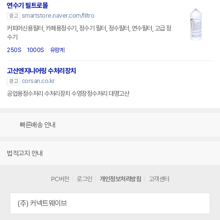
연수기 필트로몰
smartstore.naver.com/filtro
광고
커피머신용필터, 카페용정수기, 정수기 필터, 정수필터, 연수필터, 고급 정
수기
250S
1000S
유량계
고산엔지니어링 수처리장치
corsan.co.kr
광고
공업용정수처리 수처리장치 수영장정수처리 대명고산
빠른배송 안내
법적고지 안내
PC버전
로그인
개인정보처리방침
고객센터
(주) 커넥트웨이브