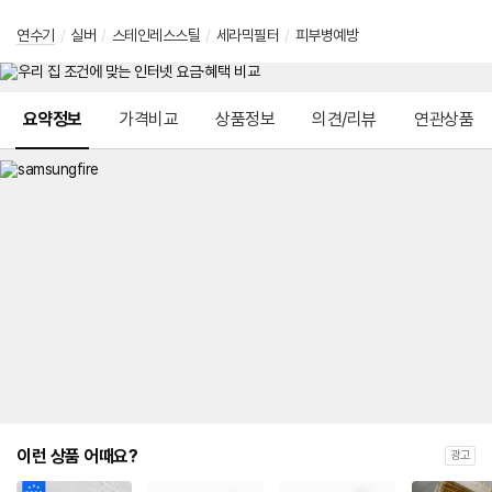
연수기
/
실버
/
스테인레스스틸
/
세라믹필터
/
피부병예방
메뉴 네비게이션
요약정보
가격비교
상품정보
의견/리뷰
연관상품
이런 상품 어때요?
광고