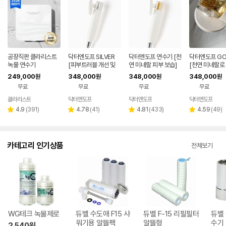
공장직판 클라리스트
닥터엔도프 SILVER
닥터엔도프 연수기 [천
닥터엔도프 GO
녹물 연수기
[피부트러블 개선 및
연 미네랄 피부 보습]
[천연 미네랄로
예방]
습]
249,000
348,000
348,000
348,000
원
원
원
원
무료
무료
무료
무료
클라리스트
닥터엔도프
닥터엔도프
닥터엔도프
리
리
리
리
4.9
(
391
)
4.78
(
41
)
4.81
(
433
)
4.59
(
49
)
별
별
별
별
뷰
뷰
뷰
뷰
점
점
점
점
수
수
수
수
카테고리 인기상품
전체보기
WG테크 녹물제로
듀벨 수도애 F15 샤
듀벨 F-15 리필필터
듀벨 
워기용 알뜰팩
알뜰형
수기
2,540
원