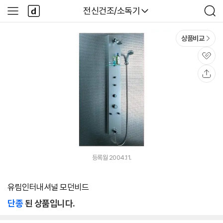
본문 바로가기
다
다나와
전신건조/소독기
사
검
나
이
색
와
드
메
메
상품비교
인
뉴
관
심
공
유
등록월 2004.11.
유림인터내셔널 모던비드
단종
된 상품입니다.