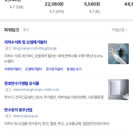
용
22,080
원
5,560
원
48,
4.7
(129)
4.7
(204)
4.7
(6)
파워링크
가입신청
광고
지하수석회 및 오염제거필터
blog.naver.com/dingdongk
광고
지하수 석회 3단처리, 오염제거 필터는 세척,반복사용 수명 약5년 0.01u
m필터
석회제거필터
오염제거필터
정수장치설비
동영상 보기
청호연수기렌탈 공식몰
www.chunghonais-mall.co.kr
광고
연수기, 전국긴급설치, 55% 추가할인, 피부보습 아토피완화, 사은품증정
연수장치 동우산업
dwind.qshop.ai
광고
지하수 및 산업용 연수장치, 망간, 철분, 탁도, 소모품교체, 점검/진단/유지보수