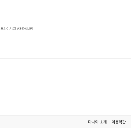
어드라이기로! AS평생보장
다나와 소개
이용약관