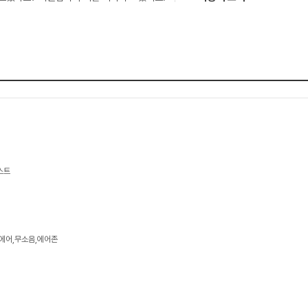
스트
준에어,무소음,에어존