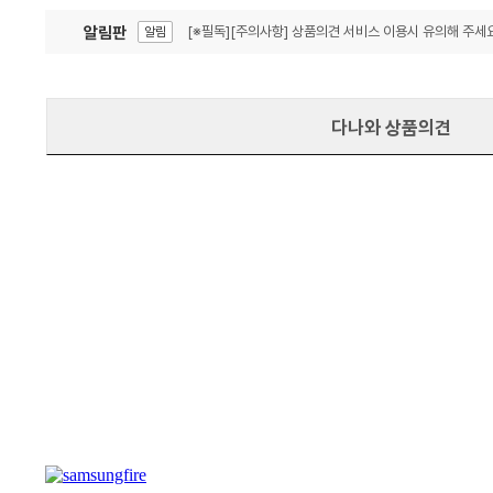
알림판
[※필독][주의사항] 상품의견 서비스 이용시 유의해 주세요
알림
잦은 오류, PC속도 잡자! PC안정화 위해 이건 꼭!
알림
다나와 상품의견