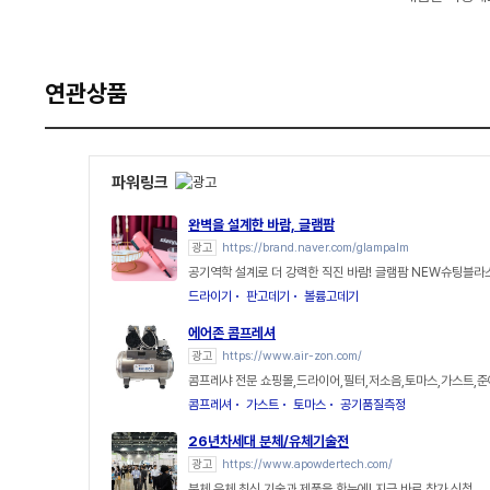
연관상품
파워링크
완벽을 설계한 바람, 글램팜
광고
https://brand.naver.com/glampalm
공기역학 설계로 더 강력한 직진 바람! 글램팜 NEW슈팅블라
드라이기
판고데기
볼륨고데기
에어존 콤프레셔
광고
https://www.air-zon.com/
콤프레샤 전문 쇼핑몰,드라이어,필터,저소음,토마스,가스트,
콤프레셔
가스트
토마스
공기품질측정
26년차세대 분체/유체기술전
광고
https://www.apowdertech.com/
분체.유체 최신 기술과 제품을 한눈에! 지금 바로 참가 신청