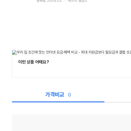
등록월: 2005.02.
제조사: 필립스
이런 상품 어때요?
가격비교
0
가
격
비
교