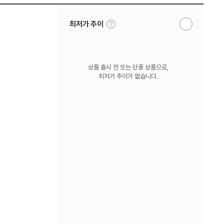
툴
최저가 추이
알
팁
림
보
받
기
기
상품 출시 전 또는 단종 상품으로,
최저가 추이가 없습니다.