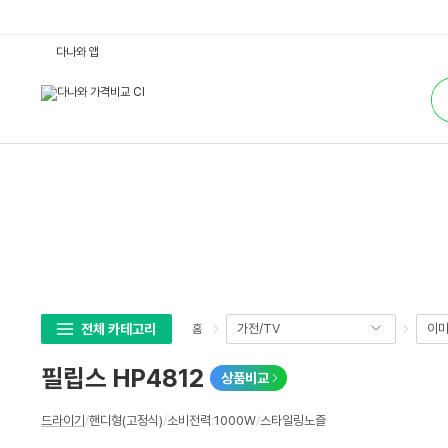
필
다나와 앱
립
스
통
H
합
P
검
4
색
8
1
2
:
다
나
와
가
격
비
교
전체 카테고리
가전/TV
이미
홈
필립스 HP4812
상품비교
상
드라이기
/
핸디형(고정식)
/
소비전력
:
1000W
/
스타일링노즐
세
스