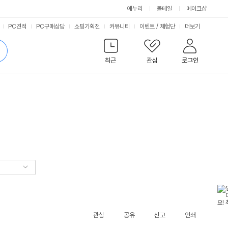
에누리
몰테일
메이크샵
서
PC견적
PC구매상담
쇼핑기획전
커뮤니티
이벤트
/
체험단
더보기
비
검
색
최근
관심
로그인
스
관심
공유
신고
인쇄