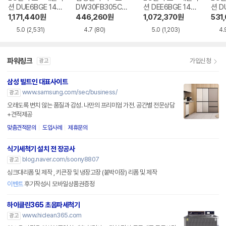
션 DUE6BGE 14인
DW30FB305CW
션 DEE6BGE 14인
션 D
용 빌트인
0 6인용 카운터탑
용 빌트인
인용
1,171,440
원
446,260
원
1,072,370
원
531
5.0
(2,531)
4.7
(80)
5.0
(1,203)
4.
파워링크
가입신청
광고
삼성 빌트인 대표사이트
www.samsung.com/sec/business/
광고
오래도록 변치 않는 품질과 감성. 나만의 프리미엄 가전. 공간별 전문상담
+견적제공
맞춤견적문의
도입사례
제휴문의
식기세척기 설치 전 장공사
blog.naver.com/soony8807
광고
싱크대리폼 및 제작 , 키큰장 및 냉장고장 (붙박이장) 리폼 및 제작
이벤트
후기작성시 모바일상품권증정
하이클린365 초음파세척기
www.hiclean365.com
광고