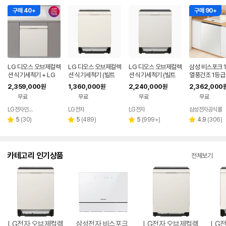
구매 40+
구매 90+
LG 디오스 오브제컬렉
LG 디오스 오브제컬렉
LG 디오스 오브제컬렉
삼성 비스포크 
션 식기세척기 + LG
션 식기세척기 (빌트
션 식기세척기 (빌트
열풍건조 1등급 
디오스 인덕션 빌트인
인/14인용) DUE6BG
인/14인용) DUE6BG
기세척기+3구
2,359,000
1,360,000
2,240,000
2,362,000
원
원
원
(DUE6BGL1E + BEI
L3E
E
인덕션
무료
무료
무료
무료
3QKHLOE / 6BG1E
-QKHE)
LG전자인증점 신영플러스
LG전자
LG전자
삼성전자공식몰
네이버
페이
리
리
리
리
5
(
30
)
5
(
489
)
5
(
999+
)
4.9
(
306
)
별
별
별
별
뷰
뷰
뷰
뷰
점
점
점
점
수
수
수
수
카테고리 인기상품
전체보기
LG전자 오브제컬렉
삼성전자 비스포크
LG전자 오브제컬렉
LG