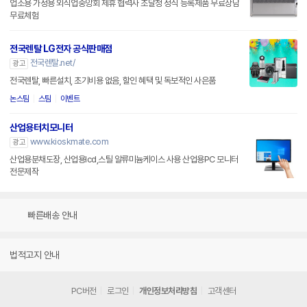
업소용 가정용 외식업중앙회 제휴 협력사 조달청 정식 등록제품 무료상담
무료체험
전국렌탈 LG전자 공식판매점
전국렌탈.net/
광고
전국렌탈, 빠른설치, 초기비용 없음, 할인 혜택 및 독보적인 사은품
논스팀
스팀
이벤트
산업용터치모니터
www.kioskmate.com
광고
산업용분채도장, 산업용lcd,스틸 알류미늄케이스 사용 산업용PC 모니터
전문제작
빠른배송 안내
법적고지 안내
PC버전
로그인
개인정보처리방침
고객센터