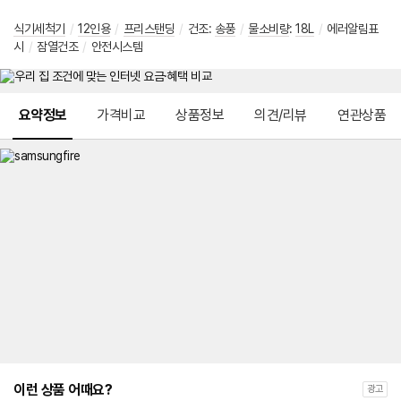
식기세척기
/
12인용
/
프리스탠딩
/
건조:
송풍
/
물소비량
:
18L
/
에러알림표
시
/
잠열건조
/
안전시스템
메뉴 네비게이션
요약정보
가격비교
상품정보
의견/리뷰
연관상품
이런 상품 어때요?
광고