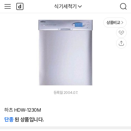
본문 바로가기
다
다나와
식기세척기
사
검
나
이
색
와
드
메
메
상품비교
인
뉴
관
심
공
유
등록월 2004.07.
하츠 HDW-1230M
단종
된 상품입니다.