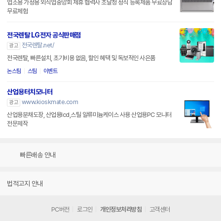
업소용 가정용 외식업중앙회 제휴 협력사 조달청 정식 등록제품 무료상담
무료체험
전국렌탈 LG전자 공식판매점
전국렌탈.net/
광고
전국렌탈, 빠른설치, 초기비용 없음, 할인 혜택 및 독보적인 사은품
논스팀
스팀
이벤트
산업용터치모니터
www.kioskmate.com
광고
산업용분채도장, 산업용lcd,스틸 알류미늄케이스 사용 산업용PC 모니터
전문제작
빠른배송 안내
법적고지 안내
PC버전
로그인
개인정보처리방침
고객센터