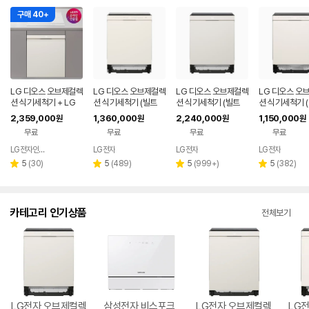
구매 40+
LG 디오스 오브제컬렉
LG 디오스 오브제컬렉
LG 디오스 오브제컬렉
LG 디오스 오
션 식기세척기 + LG
션 식기세척기 (빌트
션 식기세척기 (빌트
션 식기세척기 
디오스 인덕션 빌트인
인/14인용) DUE6BG
인/14인용) DUE6BG
인/14인용) D
2,359,000
1,360,000
2,240,000
1,150,000
원
원
원
원
(DUE6BGL1E + BEI
L3E
E
L1E
무료
무료
무료
무료
3QKHLOE / 6BG1E
-QKHE)
LG전자인증점 신영플러스
LG전자
LG전자
LG전자
네이버
페이
리
리
리
리
5
(
30
)
5
(
489
)
5
(
999+
)
5
(
382
)
별
별
별
별
뷰
뷰
뷰
뷰
점
점
점
점
수
수
수
수
카테고리 인기상품
전체보기
LG전자 오브제컬렉
삼성전자 비스포크
LG전자 오브제컬렉
LG