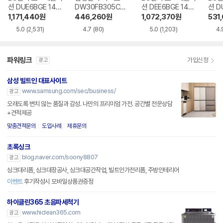
션 DUE6BGE 14인
DW30FB305CW
션 DEE6BGE 14인
션 D
용 빌트인
0 6인용 카운터탑
용 빌트인
인용
1,171,440
원
446,260
원
1,072,370
원
531
5.0
(2,531)
4.7
(80)
5.0
(1,203)
4.
파워링크
가입신청
광고
삼성 빌트인 대표사이트
www.samsung.com/sec/business/
광고
오래도록 변치 않는 품질과 감성. 나만의 프리미엄 가전. 공간별 전문상담
+견적제공
맞춤견적문의
도입사례
제휴문의
초록싱크
blog.naver.com/soony8807
광고
싱크대리폼, 싱크대장공사, 싱크대공간작업, 빌트인가전리폼, 주방인테리어
이벤트
후기작성시 모바일상품권증정
하이클린365 초음파세척기
www.hiclean365.com
광고