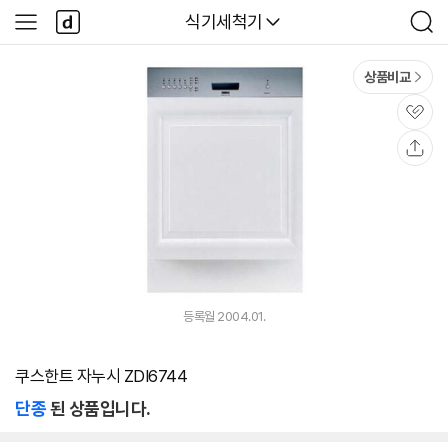
본문 바로가기
다
다나와
식기세척기
사
검
나
이
색
와
드
메
메
상품비교
인
뉴
관
심
공
유
등록월 2004.01.
쿠스한트 자누시 ZDI6744
단종
된 상품입니다.