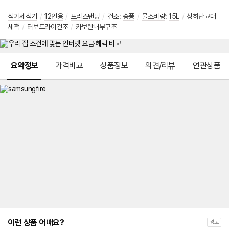
식기세척기
/
12인용
/
프리스탠딩
/
건조:
송풍
/
물소비량
:
15L
/
상하단교대
세척
/
터보드라이건조
/
카보란내부구조
메뉴 네비게이션
요약정보
가격비교
상품정보
의견/리뷰
연관상품
이런 상품 어때요?
광고