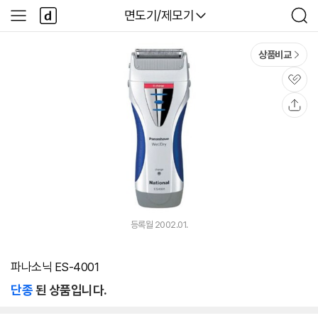
본문 바로가기
다
다나와
면도기/제모기
사
검
나
이
색
와
드
메
메
상품비교
인
뉴
관
심
공
유
등록월 2002.01.
파나소닉 ES-4001
단종
된 상품입니다.