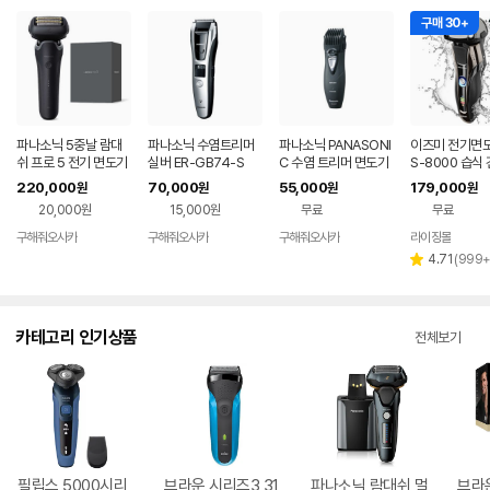
구매 30+
파나소닉 5중날 람대
파나소닉 수염트리머
파나소닉 PANASONI
이즈미 전기면도
쉬 프로 5 전기 면도기
실버 ER-GB74-S
C 수염 트리머 면도기
S-8000 습식
ES-L551D-K 블랙
블랙 ER2405P-K
성 전동 면도기
220,000
70,000
55,000
179,000
원
원
원
원
20,000원
15,000원
무료
무료
구해줘오사카
구해줘오사카
구해줘오사카
라이징몰
네이버
네이버
네이버
페이
페이
페이
리
4.71
(
999
별
뷰
점
수
카테고리 인기상품
전체보기
필립스 5000시리
브라운 시리즈3 31
파나소닉 람대쉬 멀
브라운