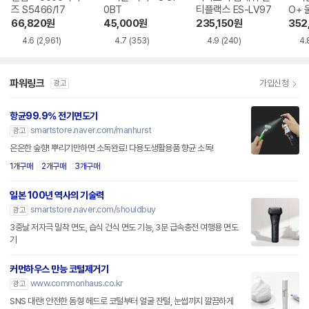
즈 S5466/17
0BT
티플랙스 ES-LV97
O+ 
5cc
66,820
원
45,000
원
235,150
원
352
4.6
(2,961)
4.7
(353)
4.9
(240)
4.
파워링크
가입신청
광고
항균99.9% 전기면도기
smartstore.naver.com/manhurst
광고
은은한 숲향! 뿌리기만하면 소독완료! 다용도생활용품 향균 소독!
1개구매
2개구매
3개구매
일본 100년 역사의 기술력
smartstore.naver.com/shouldbuy
광고
3중날 저자극 밀착 면도, 습식 건식 면도 기능, 3분 급속충전 여행용 면도
기
커먼하우스 만능 코털제거기
www.commonhaus.co.kr
광고
SNS 대란! 안전한 돔형 헤드로 코털부터 얼굴 잔털, 눈썹까지 깔끔하게