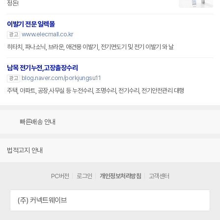
정돈!
이발기 전문 일렉몰
www.elecmall.co.kr
광고
히타치, 파나소닉, 브라운, 애견용 이발기, 전기면도기 및 전기 이발기 와 날
남목 전기누전,고장출장수리
blog.naver.com/porkjungsu11
광고
주택, 아파트, 공장,사무실 등 누전수리, 조명수리, 전기수리, 전기안전관리 대행
빠른배송 안내
법적고지 안내
PC버전
로그인
개인정보처리방침
고객센터
(주) 커넥트웨이브