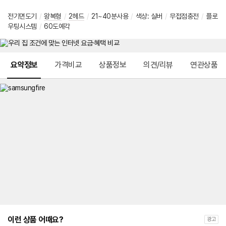
전기면도기
/
왕복형
/
2헤드
/
21~40분사용
/
색상: 실버
/
무접점충전
/
플로
우팅시스템
/
60도예각
메뉴 네비게이션
요약정보
가격비교
상품정보
의견/리뷰
연관상품
이런 상품 어때요?
광고