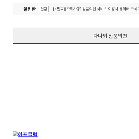
알림판
[※필독][주의사항] 상품의견 서비스 이용시 유의해 주세요
알림
잦은 오류, PC속도 잡자! PC안정화 위해 이건 꼭!
알림
다나와 상품의견