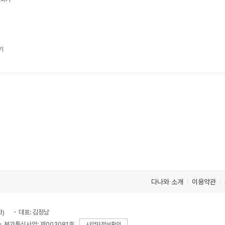
기
다나와 소개
이용약관
차)
대표: 김정남
부가통신사업: 제003081호
사업자정보확인