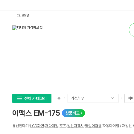
이
다나와 앱
맥
스
통
E
합
M
검
-
색
1
7
5
:
다
나
와
가
격
비
교
전체 카테고리
가전/TV
이미
홈
이맥스 EM-175
상품비교
상
유선전화기
/
LCD화면
/
재다이얼
/
포즈
/
발신자표시
/
벽걸이겸용
/
자동다이얼 / 재발신 /
세
스