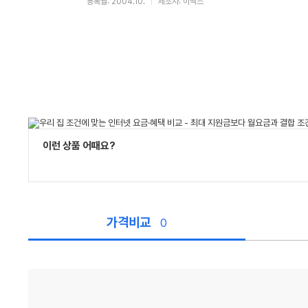
등록월: 2004.10.
제조사: 이맥스
이런 상품 어때요?
가격비교
0
가
격
비
교