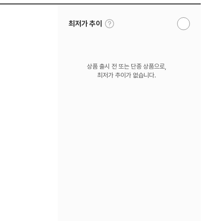
툴
최저가 추이
알
팁
림
보
받
기
기
상품 출시 전 또는 단종 상품으로,
최저가 추이가 없습니다.