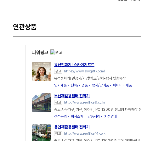
연관상품
파워링크
유선전화기! 스카이기프트
광고
https://www.skygift7.com/
유선전화기! 관공서/기업/학교/단체-행사 맞춤제작
인기제품
단체/기념품
행사/답례품
아이디어제품
부산재활용센터 전화기
광고
http://www.reoffice9.co.kr
중고 사무가구, 가전, 에어컨, PC 1300평 창고형 대형매장 
견적문의
회사소개
납품사례
지점안내
용인재활용센터 전화기
광고
http://www.reoffice14.co.kr
중고 사무가구, 가전, 에어컨, PC 1200평 창고형 대형매장 