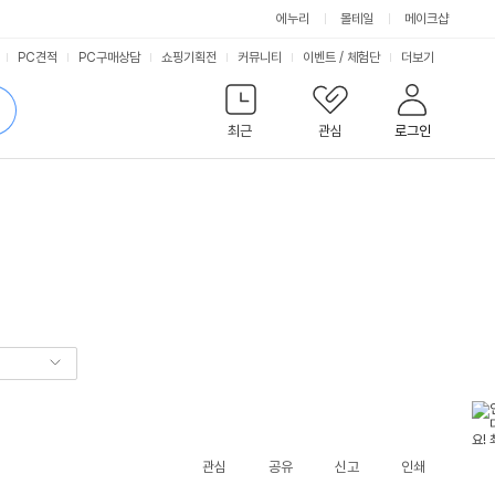
에누리
몰테일
메이크샵
서
PC견적
PC구매상담
쇼핑기획전
커뮤니티
이벤트
/
체험단
더보기
비
검
색
최근
관심
로그인
스
관심
공유
신고
인쇄