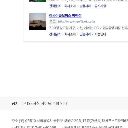
견적문의
회사소개
납품사례
공지사항
리싸이클오피스 평택점
광고
http://www.reofficek.co.kr
700평 창고형 가구, 가전, 에어컨, PC 기업맞춤형 매장 전화
견적문의
회사소개
납품사례
지점안내
공지
다나와 사칭 사이트 주의 안내
주소 (우) 08510 서울특별시 금천구 벚꽃로 298, 17층(가산동, 대륭포스트타워6
사업자번호: 117-81-40065
통신판매업: 제2024-서울금천-0848호