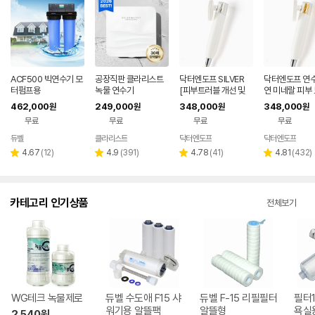
ACF500 빅연수기 모
공장직판 클라리스트
닥터엔도프 SILVER
닥터엔도프 연수
터펌프용
녹물 연수기
[피부트러블 개선 및
연 미네랄 피부 
예방]
462,000
249,000
348,000
348,000
원
원
원
원
무료
무료
무료
무료
듀벨
클라리스트
닥터엔도프
닥터엔도프
리
리
리
리
4.67
(
12
)
4.9
(
391
)
4.78
(
41
)
4.81
(
432
)
별
별
별
별
뷰
뷰
뷰
뷰
점
점
점
점
수
수
수
수
카테고리 인기상품
전체보기
WG테크 녹물제로
듀벨 수도애 F15 샤
듀벨 F-15 리필필터
필터1
워기용 알뜰팩
알뜰형
욕실
2,540
원