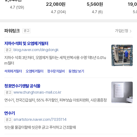
22,080
원
5,560
원
19,
4.7
(129)
4.7
(204)
4.7
(6)
5.
파워링크
가입신청
광고
지하수석회 및 오염제거필터
blog.naver.com/dingdongk
광고
지하수 석회 3단처리, 오염제거 필터는 세척,반복사용 수명 약5년 0.01u
m필터
석회제거필터
오염제거필터
정수장치설비
동영상 보기
청호연수기렌탈 공식몰
www.chunghonais-mall.co.kr
광고
연수기, 전국긴급설치, 55% 추가할인, 피부보습 아토피완화, 사은품증정
연수기
smartstore.naver.com/7035114
광고
씻는물 물갈이할때 씻은후 긁고 푸석하고 건조할때