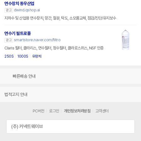
연수장치 동우산업
dwind.qshop.ai
광고
지하수 및 산업용 연수장치, 망간, 철분, 탁도, 소모품교체, 점검/진단/유지보수
연수기 필트로몰
smartstore.naver.com/filtro
광고
Claris 필터, 클라리스, 연수필터, 정수필터, 클라로스위스, NSF 인증
250S
1000S
유량계
빠른배송 안내
법적고지 안내
PC버전
로그인
개인정보처리방침
고객센터
(주) 커넥트웨이브