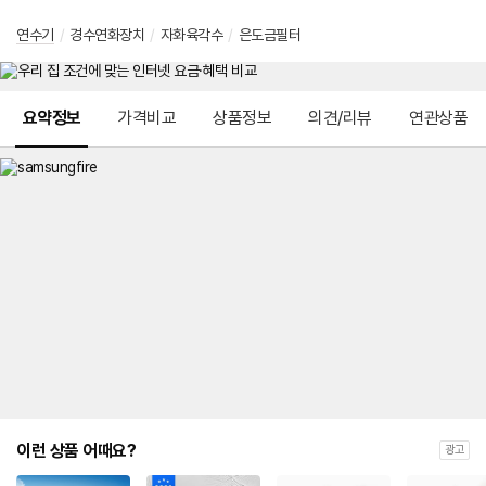
연수기
/
경수연화장치
/
자화육각수
/
은도금필터
메뉴 네비게이션
요약정보
가격비교
상품정보
의견/리뷰
연관상품
이런 상품 어때요?
광고