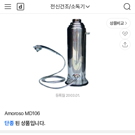
본문 바로가기
다
다나와
전신건조/소독기
사
검
나
이
색
와
드
메
메
상품비교
인
뉴
관
심
공
유
등록월 2003.01.
Amoroso MD106
단종
된 상품입니다.