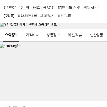
전기면도기
/
왕복형
/
3헤드
/
급속충전
/
1충전
/
45분사용
/
색상
:
실버
/
[구성품]
팝업내장트리머
/
과충전방지
/
충전표시등
메뉴 네비게이션
요약정보
가격비교
상품정보
의견/리뷰
연관상품