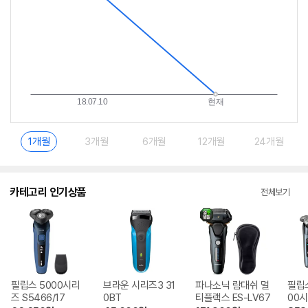
1개월
3개월
6개월
12개월
24개월
카테고리 인기상품
전체보기
필립스 5000시리
브라운 시리즈3 31
파나소닉 람대쉬 멀
필립스 
즈 S5466/17
0BT
티플랙스 ES-LV67
00시