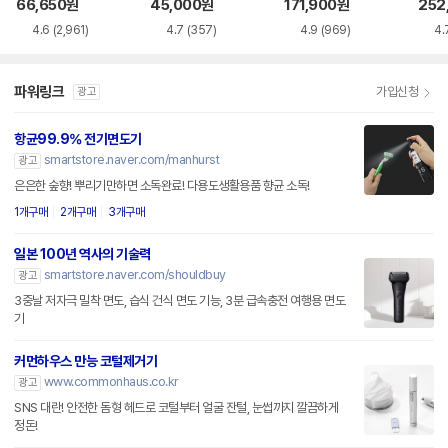
30
66,650
원
45,000
원
171,900
원
252
4.6
(2,961)
4.7
(357)
4.9
(969)
4.
파워링크
가입신청
광고
항균99.9% 전기면도기
smartstore.naver.com/manhurst
광고
은은한 숲향! 뿌리기만하면 소독완료! 다용도생활용품 향균 소독!
1개구매
2개구매
3개구매
일본 100년 역사의 기술력
smartstore.naver.com/shouldbuy
광고
3중날 저자극 밀착 면도, 습식 건식 면도 기능, 3분 급속충전 여행용 면도
기
커먼하우스 만능 코털제거기
www.commonhaus.co.kr
광고
SNS 대란! 안전한 돔형 헤드로 코털부터 얼굴 잔털, 눈썹까지 깔끔하게
정돈!