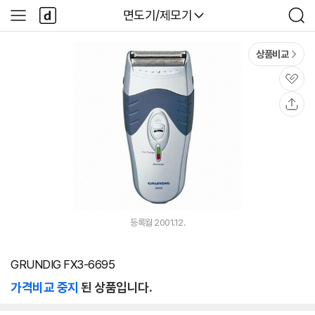
본문 바로가기
다
다나와
면도기/제모기
사
검
나
이
색
와
드
메
메
상품비교
인
뉴
관
심
공
유
등록월 2001.12.
GRUNDIG FX3-6695
가격비교 중지
된 상품입니다.