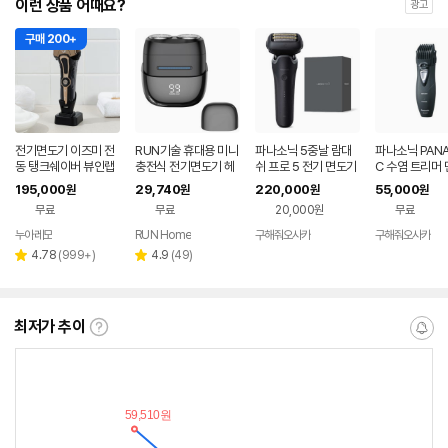
이런 상품 어때요?
광고
구매 200+
전기면도기 이즈미 전
RUN기술 휴대용 미니
파나소닉 5중날 람대
파나소닉 PANA
동 탱크쉐이버 뷰인랩
충전식 전기면도기 헤
쉬 프로 5 전기 면도기
C 수염 트리머
한정판
드 완전분리형 생활방
ES-L551D-K 블랙
블랙 ER2405
195,000
29,740
220,000
55,000
원
원
원
원
수 잔량표시
무료
무료
20,000원
무료
누아레모
RUN Home
구해줘오사카
구해줘오사카
네이버
네이버
페이
페이
리
리
4.78
(
999+
)
4.9
(
49
)
별
별
뷰
뷰
점
점
수
수
최저가 추이
최
알
저
림
가
받
추
는
이
중
란?