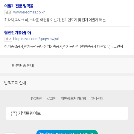
이발기 전문 일렉몰
www.elecmall.co.kr
광고
히타치, 파나소닉, 브라운, 애견용 이발기, 전기면도기 및 전기 이발기 와 날
협진전기통신(주)
blog.naver.com/guqwlswjsrl
광고
전기증설공사,전기동력공사,전기신축공사,전기공사,한전/안전공사 대관업무,무료견적
빠른배송 안내
법적고지 안내
PC버전
로그인
개인정보처리방침
고객센터
(주) 커넥트웨이브