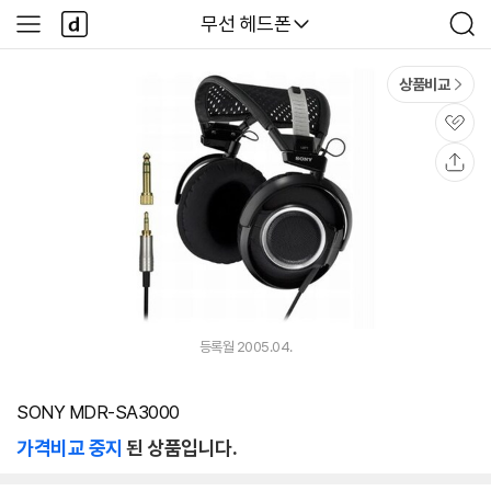
본문 바로가기
다
다나와
무선 헤드폰
사
검
나
이
색
와
드
메
메
상품비교
인
뉴
관
심
공
유
등록월 2005.04.
SONY MDR-SA3000
가격비교 중지
된 상품입니다.