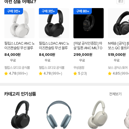
이런 상품 어때요?
광고
구매 3천+
구매 3천+
구매 80+
필립스 LDAC ANC 노
필립스 LDAC ANC 노
[마샬 공식인증점 ] 마
N배송 [공식] [
이즈캔슬링 무선 블루
이즈캔슬링 무선 블루
샬 밀톤 ANC MILTO
보스 QC 울트
투스 헤드셋 TAH800
투스 헤드셋 TAH800
N A.N.C 블루투스 헤
폰 2세대
84,000
84,000
299,000
519,000
원
원
원
원
0
0
드폰 / 소비코AV 정품
무료
무료
무료
무료
필립스 오디오 공식몰
필립스 오디오 공식몰
우성음향
보스 공식스토어
네이버
페이
리
리
리
리
4.78
(
999+
)
4.78
(
999+
)
5
(
23
)
4.85
(
999
별
별
별
별
뷰
뷰
뷰
뷰
점
점
점
점
수
수
수
수
카테고리 인기상품
전체보기