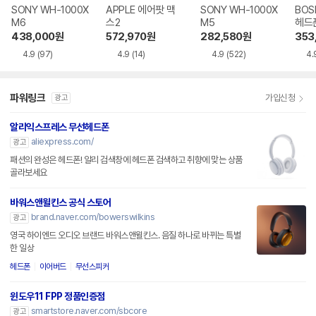
SONY WH-1000X
APPLE 에어팟 맥
SONY WH-1000X
BOS
M6
스2
M5
헤드
438,000
원
572,970
원
282,580
원
353
4.9
(97)
4.9
(14)
4.9
(522)
4.
파워링크
가입신청
광고
알리익스프레스 무선헤드폰
aliexpress.com/
광고
패션의 완성은 헤드폰! 알리 검색창에 헤드폰 검색하고 취향에 맞는 상품
골라보세요
바워스앤윌킨스 공식 스토어
brand.naver.com/bowerswilkins
광고
영국 하이엔드 오디오 브랜드 바워스앤윌킨스. 음질 하나로 바뀌는 특별
한 일상
헤드폰
이어버드
무선스피커
윈도우11 FPP 정품인증점
smartstore.naver.com/sbcore
광고