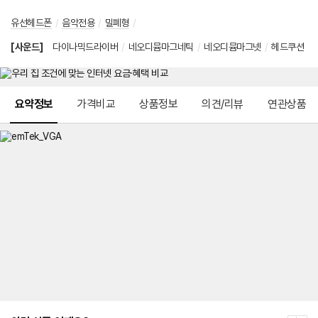
유선헤드폰
/
음악전용
/
밀폐형
/
[사운드]
다이나믹드라이버
/
네오디뮴마그네틱
/
네오디뮴마그넷
/
헤드쿠션
메뉴 네비게이션
요약정보
가격비교
상품정보
의견/리뷰
연관상품