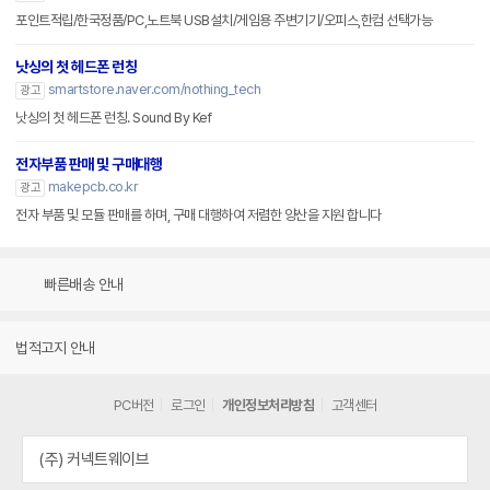
포인트적립/한국정품/PC,노트북 USB설치/게임용 주변기기/오피스,한컴 선택가능
낫싱의 첫 헤드폰 런칭
smartstore.naver.com/nothing_tech
광고
낫싱의 첫 헤드폰 런칭. Sound By Kef
전자부품 판매 및 구매대행
makepcb.co.kr
광고
전자 부품 및 모듈 판매를 하며, 구매 대행하여 저렴한 양산을 지원 합니다
빠른배송 안내
법적고지 안내
PC버전
로그인
개인정보처리방침
고객센터
(주) 커넥트웨이브