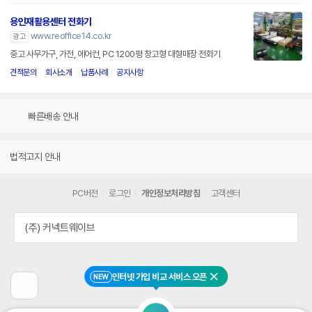
용인재활용센터 전화기
www.reoffice14.co.kr
광고
중고 사무가구, 가전, 에어컨, PC 1200평 창고형 대형매장 전화기
견적문의
회사소개
납품사례
공지사항
빠른배송 안내
법적고지 안내
PC버전
로그인
개인정보처리방침
고객센터
(주) 커넥트웨이브
인터넷 가입 비교 서비스 오픈
NEW
닫기
이
전
페