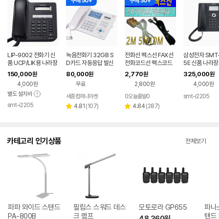
구매 50+
구매 30+
LIP-9002 전화기 신
녹음전화기 32GB S
전화선 팩스선 FAX선
삼성전자 SMT-
품 UCP/LIK용 나라장
D카드 자동응답 발신
전화코드선 팩스코드
5E 신품 나라장
터/학교장터 등록업체
자표시 자동녹음
선 2M~10M 전화기
교장터 등록업
150,000
80,000
2,770
325,000
원
원
원
원
선
4,000원
무료
2,800원
4,000원
별도 설치비
세종컴퍼니마켓
0오늘출발0
smt-i2205
네
smt-i2205
페
네이버
리
리
4.81
(
107
)
4.84
(
287
)
별
별
페이
뷰
뷰
점
점
수
수
카테고리 인기상품
전체보기
파파 와이드 스탠드
필립스 스워드 데스
모토로라 GP655
파나
PA-800B
크 램프
탠드 
48,360
원