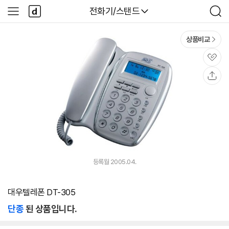
본문 바로가기
다
다나와
전화기/스탠드
사
검
나
이
색
와
드
메
메
상품비교
인
뉴
관
심
공
유
등록월 2005.04.
대우텔레폰 DT-305
단종
된 상품입니다.