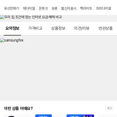
유선전화기
/
재다이얼
/
온후크
/
보류
/
발신자표시
/
백라이트
/
프리다이얼
메뉴 네비게이션
요약정보
가격비교
상품정보
의견/리뷰
연관상품
이런 상품 어때요?
광고