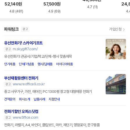
52,140
원
57,500
원
24,
4.7
(11)
4.8
(481)
4.9
(69)
4.
파워링크
가입신청
광고
유선전화기! 스카이기프트
m.skygift7.com/
광고
유선전화기! 관공서/기업/학교/단체-행사 맞춤제작
인기제품
단체/기념품
행사/답례품
아이디어제품
부산재활용센터 전화기
www.reoffice9.co.kr
광고
중고 사무가구, 가전, 에어컨, PC 1300평 창고형 대형매장 전화기
견적문의
회사소개
납품사례
지점안내
전화기할인 오피스닷컴
www.5ffice.com
광고
전화기, 라벨지, A4, 바인더, 클립보드, 마카, 제단기, 명함꽂이, 문구용품