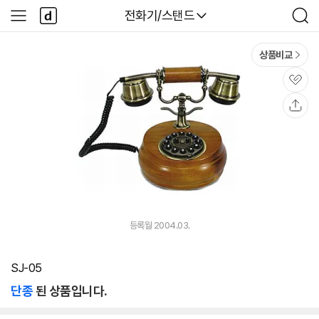
본문 바로가기
다
다나와
전화기/스탠드
사
검
나
이
색
와
드
메
메
상품비교
인
뉴
관
심
공
유
등록월 2004.03.
SJ-05
단종
된 상품입니다.