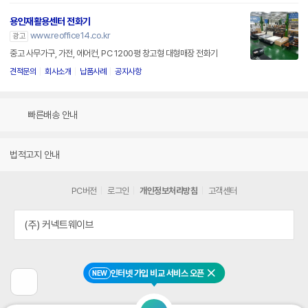
용인재활용센터 전화기
www.reoffice14.co.kr
광고
중고 사무가구, 가전, 에어컨, PC 1200평 창고형 대형매장 전화기
견적문의
회사소개
납품사례
공지사항
빠른배송 안내
법적고지 안내
PC버전
로그인
개인정보처리방침
고객센터
(주) 커넥트웨이브
인터넷 가입 비교 서비스 오픈
NEW
닫기
이
전
페