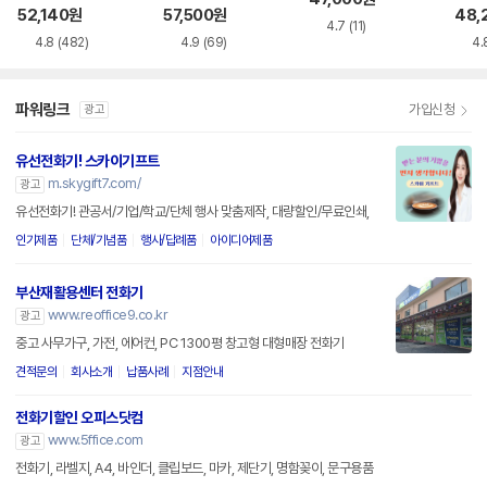
드 스
52,140
원
57,500
원
48,
4.7
(11)
4.8
(482)
4.9
(69)
4.
파워링크
가입신청
광고
유선전화기! 스카이기프트
m.skygift7.com/
광고
유선전화기! 관공서/기업/학교/단체 행사 맞춤제작, 대량할인/무료인쇄,
인기제품
단체/기념품
행사/답례품
아이디어제품
부산재활용센터 전화기
www.reoffice9.co.kr
광고
중고 사무가구, 가전, 에어컨, PC 1300평 창고형 대형매장 전화기
견적문의
회사소개
납품사례
지점안내
전화기할인 오피스닷컴
www.5ffice.com
광고
전화기, 라벨지, A4, 바인더, 클립보드, 마카, 제단기, 명함꽂이, 문구용품