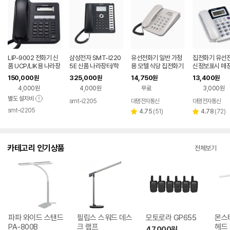
LIP-9002 전화기 신
삼성전자 SMT-I220
유선전화기 일반 가정
집전화기 유선전
품 UCP/LIK용 나라장
5E 신품 나라장터/학
용 모텔 식당 집전화기
신정보표시 매
터/학교장터 등록업체
교장터 등록업체
깔끔한 전화 매장
기 벨램프 일반
150,000
325,000
14,750
13,400
원
원
원
원
4,000원
4,000원
무료
3,000원
별도 설치비
smt-i2205
대명전자통신
대명전자통신
네이버
smt-i2205
페이
네이버
리
리
4.75
(
51
)
4.78
(
72
)
별
별
페이
뷰
뷰
점
점
수
수
카테고리 인기상품
전체보기
파파 와이드 스탠드
필립스 스워드 데스
모토로라 GP655
몬스
PA-800B
크 램프
헤드 
47,000
원