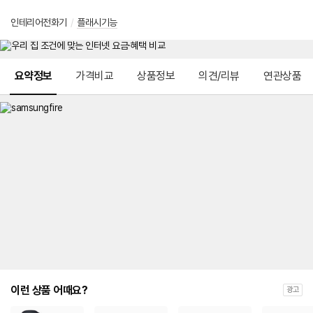
인테리어전화기
/
플래시기능
메뉴 네비게이션
요약정보
가격비교
상품정보
의견/리뷰
연관상품
이런 상품 어때요?
광고