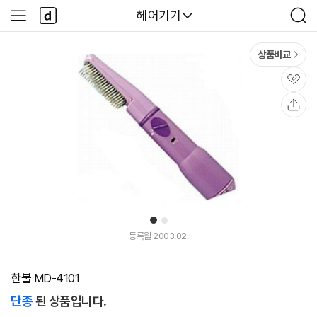
본문 바로가기
다
다나와
헤어기기
사
검
나
이
색
와
드
메
메
상품비교
인
뉴
관
심
공
유
1
2
등록월 2003.02.
한불 MD-4101
단종
된 상품입니다.