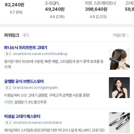
3-6QPL
이트 스트레이트너
82,240
원
49,240
원
398,640
원
59,
4.7
(69)
4.6
(239)
4.9
(2,313)
파워링크
가입신청
광고
파나소닉 트리트먼트 고데기
smartstore.naver.com/shouldbuy
광고
음이온 대비 1000배 수분량, 빠른 예열, 스타일링과 윤기 광택 효과를 동
시에
글램팜 공식 브랜드스토어
brand.naver.com/glampalm
광고
미용실에서 쓰는 고데기 글램팜, 구매고객 금액별 사은품 증정!
이벤트
알림받기 3% 할인쿠폰
미용실 고데기 예스뷰티
smartstore.naver.com/seland
광고
헤어샵에서 스타일링 받은것처럼 이젠 어디서나 쉽게 예스뷰티 고데기로!