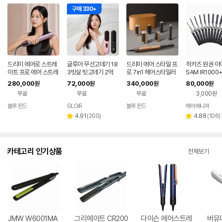
구매 330+
드리미 에어로 스트레
글루아 무선고데기 18
드리미 에어 스타일 프
히카즈 원권 아
이트 프로 에어 스트레
3빗살 빗고데기 2억
로 7in1 헤어스타일러
SAM IR100
이트너 헤어 매직 고데
플라즈마 헤어 브러쉬
드라이기 봉고데기 볼
꼬리빗
280,000
72,000
340,000
80,000
원
원
원
원
기
스타일러 매직기 휴대
륨 웨이브 스타일링
무료
무료
무료
3,000원
용
블루 윈드
GLOiR
블루 윈드
헤어매니져
네이버
네이버
네이버
네
페이
페이
페이
페
리
리
4.91
(
200
)
4.88
(
106
)
별
별
뷰
뷰
점
점
수
수
카테고리 인기상품
전체보기
JMW W6001MA
그리에이트 CR200
다이슨 에어스트레
버뮤