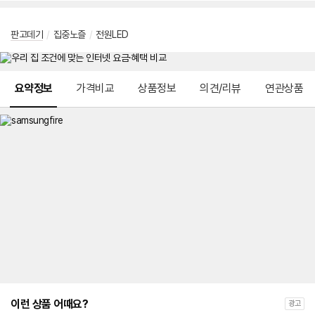
판고데기
/
집중노즐
/
전원LED
메뉴 네비게이션
요약정보
가격비교
상품정보
의견/리뷰
연관상품
이런 상품 어때요?
광고