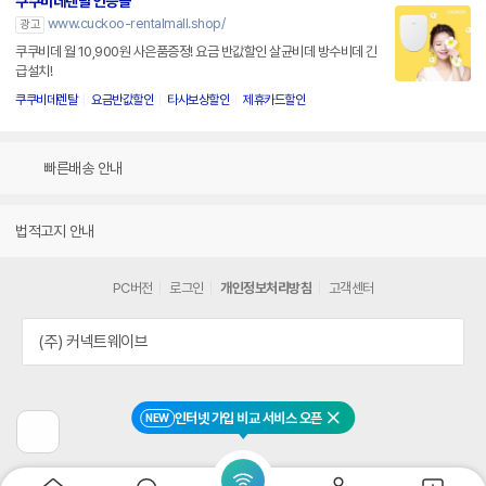
쿠쿠비데렌탈 인증몰
www.cuckoo-rentalmall.shop/
광고
쿠쿠비데 월 10,900원 사은품증정! 요금 반값할인 살균비데 방수비데 긴
급설치!
쿠쿠비데렌탈
요금반값할인
타사보상할인
제휴카드할인
빠른배송 안내
법적고지 안내
PC버전
로그인
개인정보처리방침
고객센터
(주) 커넥트웨이브
인터넷 가입 비교 서비스 오픈
NEW
닫기
이
전
페
이