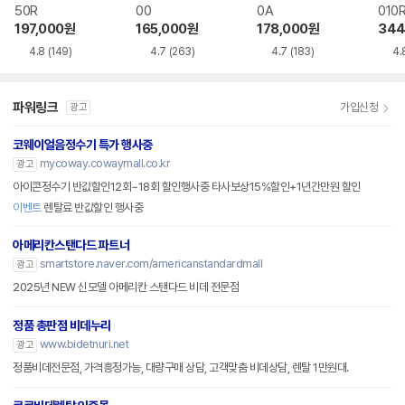
50R
00
0A
010
197,000
원
165,000
원
178,000
원
344
4.8
(149)
4.7
(263)
4.7
(183)
4.
파워링크
가입신청
광고
코웨이얼음정수기 특가 행사중
mycoway.cowaymall.co.kr
광고
아이콘정수기 반값할인12회~18회 할인행사중 타사보상15%할인+1년간만원 할인
이벤트
렌탈료 반값할인 행사중
아메리칸스탠다드 파트너
smartstore.naver.com/americanstandardmall
광고
2025년 NEW 신모델 아메리칸 스탠다드 비데 전문점
정품 총판점 비데누리
www.bidetnuri.net
광고
정품비데전문점, 가격흥정가능, 대량구매 상담, 고객맞춤 비데상담, 렌탈 1만원대.