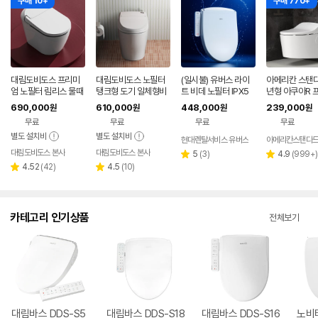
구매 10+
구매 770+
대림도비도스 프리미
대림도비도스 노필터
(일시불) 유버스 라이
아메리칸 스탠다
엄 노필터 림리스 물때
탱크형 도기 일체형비
트 비데 노필터 IPX5
년형 아쿠아R 
걱정없는 일체형도기
데 자동 물내림
방수 BL-15DE
엄 비데 구입 무
690,000
610,000
448,000
239,000
원
원
원
원
비데
리모컨 직수형 
무료
무료
무료
무료
필터 없는 비대
별도 설치비
별도 설치비
치)
현대렌탈서비스 유버스
대림도비도스 본사
대림도비도스 본사
리
리
5
(
3
)
4.9
(
999+
)
별
별
리
리
뷰
뷰
4.52
(
42
)
4.5
(
10
)
점
점
별
별
뷰
뷰
수
수
점
점
수
수
카테고리 인기상품
전체보기
대림바스 DDS-S5
대림바스 DDS-S18
대림바스 DDS-S16
노비타