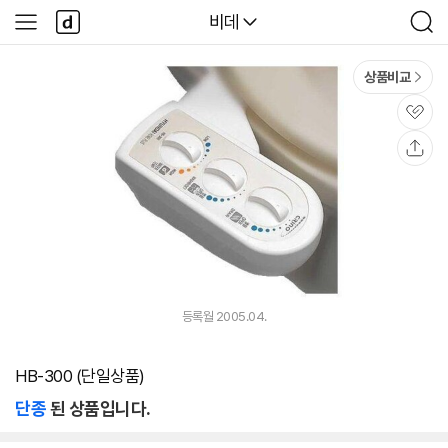
본문 바로가기
다
다나와
비데
사
검
나
이
색
와
드
메
메
상품비교
인
뉴
관
심
공
유
등록월 2005.04.
HB-300 (단일상품)
단종
된 상품입니다.