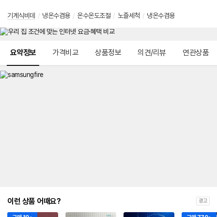
기계식비데
/
냉온수겸용
/
온수온도조절
/
노즐세척
/
냉온수겸용
메뉴 네비게이션
요약정보
가격비교
상품정보
의견/리뷰
연관상품
이런 상품 어때요?
광고