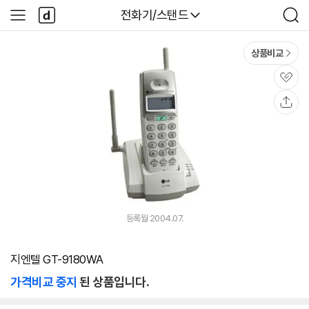
본문 바로가기
다
다나와
전화기/스탠드
사
검
나
이
색
와
드
메
메
상품비교
인
뉴
관
심
공
유
등록월 2004.07.
지엔텔 GT-9180WA
가격비교 중지
된 상품입니다.