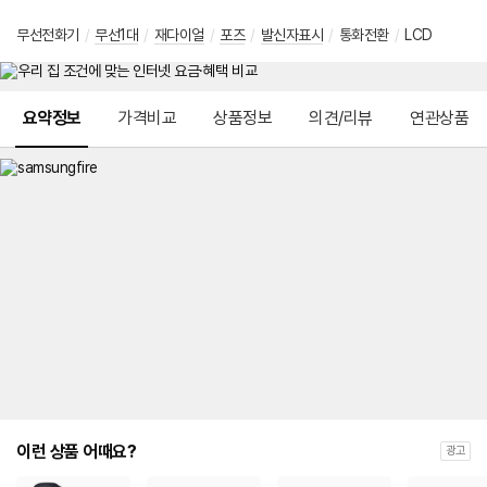
무선전화기
/
무선1대
/
재다이얼
/
포즈
/
발신자표시
/
통화전환
/
LCD
메뉴 네비게이션
요약정보
가격비교
상품정보
의견/리뷰
연관상품
이런 상품 어때요?
광고