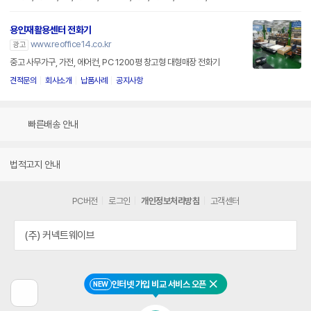
용인재활용센터 전화기
www.reoffice14.co.kr
광고
중고 사무가구, 가전, 에어컨, PC 1200평 창고형 대형매장 전화기
견적문의
회사소개
납품사례
공지사항
빠른배송 안내
법적고지 안내
PC버전
로그인
개인정보처리방침
고객센터
(주) 커넥트웨이브
인터넷 가입 비교 서비스 오픈
NEW
닫기
이
전