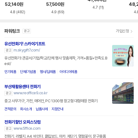
드 스
52,140
원
57,500
원
48,
4.7
(11)
4.8
(482)
4.9
(69)
4.
파워링크
가입신청
광고
유선전화기! 스카이기프트
m.skygift7.com/
광고
유선전화기! 관공서/기업/학교/단체 행사 맞춤제작, 가격+품질+만족도 B
est/
인기제품
단체/기념품
행사/답례품
아이디어제품
부산재활용센터 전화기
www.reoffice9.co.kr
광고
중고 사무가구, 가전, 에어컨, PC 1300평 창고형 대형매장 전화기
견적문의
회사소개
납품사례
지점안내
전화기할인 오피스닷컴
www.5ffice.com
광고
전화기, 라벨지, A4, 바인더, 클립보드, 마카, 제단기, 명함꽂이, 문구용품