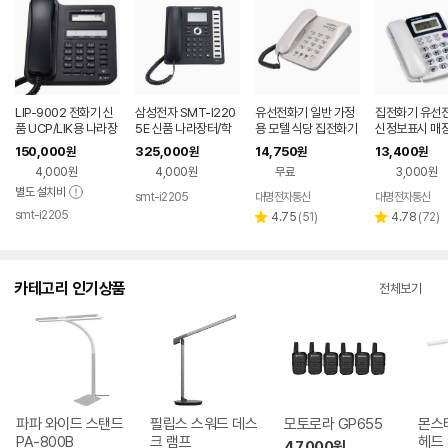
LIP-9002 전화기 신
삼성전자 SMT-I220
유선전화기 일반 가정
집전화기 유선전
품 UCP/LIK용 나라장
5E 신품 나라장터/학
용 모텔 식당 집전화기
신정보표시 매
터/학교장터 등록업체
교장터 등록업체
깔끔한 전화 매장
기 벨램프 일반
150,000
325,000
14,750
13,400
원
원
원
원
4,000원
4,000원
무료
3,000원
별도 설치비
smt-i2205
대명전자통신
대명전자통신
네이버
smt-i2205
페이
네이버
리
리
4.75
(
51
)
4.78
(
72
)
별
별
페이
뷰
뷰
점
점
수
수
카테고리 인기상품
전체보기
파파 와이드 스탠드
필립스 스워드 데스
모토로라 GP655
몬스
PA-800B
크 램프
헤드 
47,000
원