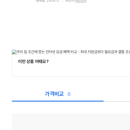
등록월: 2004.11.
제조사:
맥슨전자
이런 상품 어때요?
가격비교
0
가
격
비
교