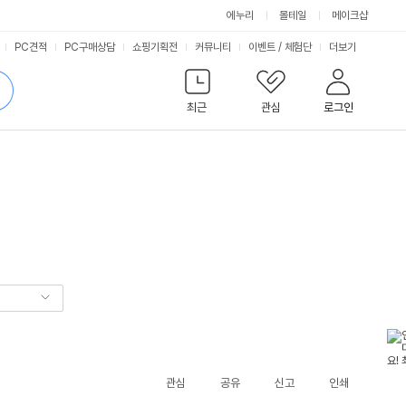
에누리
몰테일
메이크샵
서
PC견적
PC구매상담
쇼핑기획전
커뮤니티
이벤트
/
체험단
더보기
비
검
색
최근
관심
로그인
스
관심
공유
신고
인쇄