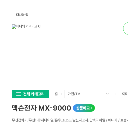
맥
다나와 앱
슨
전
통
자
합
M
검
X
색
-
9
0
0
0
:
다
나
와
가
격
비
교
전체 카테고리
가전/TV
이미
홈
맥슨전자 MX-9000
상품비교
상
무선전화기
/
무선1대
/
재다이얼
/
온후크
/
포즈
/
발신자표시
/
단축다이얼 / 애니키 / 호출기
세
스