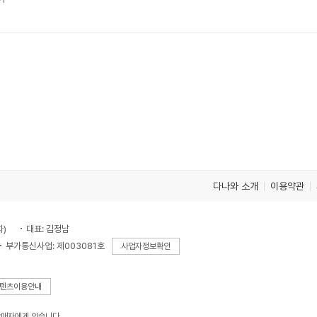
다나와 소개
이용약관
차)
대표: 김정남
부가통신사업: 제003081호
사업자정보확인
텐츠이용안내
판매자에게 있습니다.