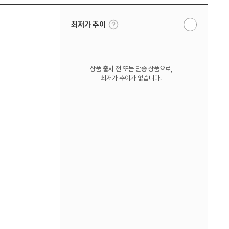
툴
최저가 추이
알
팁
림
보
받
기
기
상품 출시 전 또는 단종 상품으로,
최저가 추이가 없습니다.