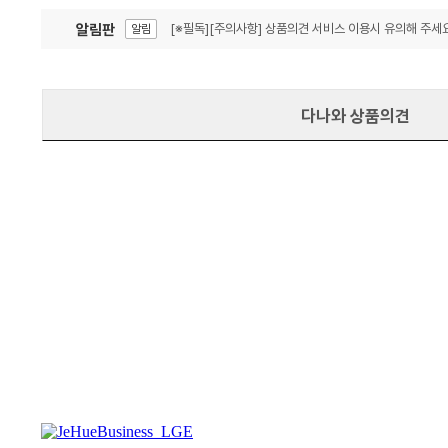
알림판
[※필독][주의사항] 상품의견 서비스 이용시 유의해 주세요
알림
잦은 오류, PC속도 잡자! PC안정화 위해 이건 꼭!
알림
다나와 상품의견