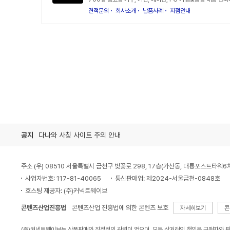
견적문의
회사소개
납품사례
지점안내
공지
다나와 사칭 사이트 주의 안내
주소 (우) 08510 서울특별시 금천구 벚꽃로 298, 17층(가산동, 대륭포스트타워6
사업자번호: 117-81-40065
통신판매업: 제2024-서울금천-0848호
호스팅 제공자: (주)커넥트웨이브
콘텐츠산업진흥법
콘텐츠산업 진흥법에 의한 콘텐츠 보호
자세히보기
콘
(주)커넥트웨이브는 상품판매와 직접적인 관련이 없으며, 모든 상거래의 책임은 구매자와 