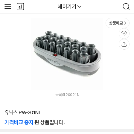
본문 바로가기
다
다나와
헤어기기
사
검
나
이
색
와
드
메
메
상품비교
인
뉴
관
심
공
유
등록월 2002.11.
유닉스 PW-201NI
가격비교 중지
된 상품입니다.