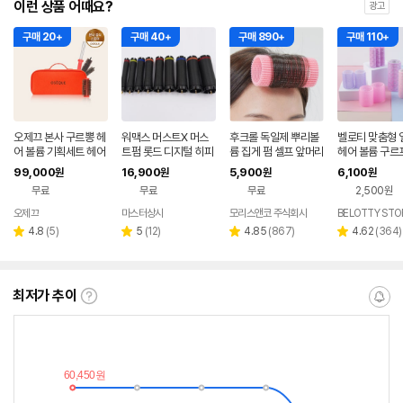
이런 상품 어때요?
광고
구매 20+
구매 40+
구매 890+
구매 110+
오제끄 본사 구르뽕 헤
워맥스 머스트X 머스
후크롤 독일제 뿌리볼
벨로티 맞춤형 
어 볼륨 기획세트 헤어
트펌 롯드 디지털 히피
륨 집게 펌 셀프 앞머리
헤어 볼륨 구르프
롤 브러쉬
펌 롱 숏
정수리 머리 헤어롤 뿌
결합으로 완성하
99,000
16,900
5,900
6,100
원
원
원
원
리 볼륨 살리기 핀 파워
전도 헤어롤 [모
무료
무료
무료
2,500원
구르프
전도 헤어롤
오제끄
마스터상사
모리스앤코 주식회사
BELOTTY STO
리
리
리
리
4.8
(
5
)
5
(
12
)
4.85
(
867
)
4.62
(
364
)
별
별
별
별
뷰
뷰
뷰
뷰
점
점
점
점
수
수
수
수
최저가 추이
최
알
저
림
가
받
추
는
이
중
란?