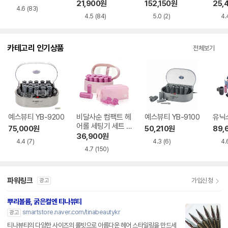
자켓 VOCFUWM4
배럴
21,900
원
152,150
원
25,
4.6
(83)
321
4.5
(84)
5.0
(2)
4.
카테고리 인기상품
전체보기
예스뷰티 YB-9200
비달사순 컴팩트 헤
예스뷰티 YB-9100
유닉스
어롤 세팅기 세트 V
75,000
원
50,210
원
89,
SHS10BK
36,900
원
4.4
(7)
4.3
(6)
4.
4.7
(150)
파워링크
가입신청
광고
뿌리볼륨, 굵은컬엔 티나뷰티
smartstore.naver.com/tinabeautykr
광고
티나뷰티의 다양한 사이즈의 롤빗으로 아름다운 헤어 스타일링을 만드세