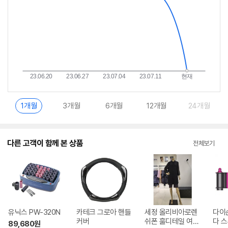
1개월
3개월
6개월
12개월
24개월
다른 고객이 함께 본 상품
전체보기
유닉스 PW-320N
카테크 그로아 핸들
세정 올리비아로렌
다이
커버
쉬폰 훌디테일 여름
다 
89,680
원