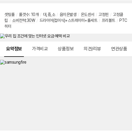
셋팅롤
/
롤갯수
:
10개
/
대,중,소
/
음이온발생
/
온도센서
/
고정핀
/
고정클
립
/
소비전력:30W
/
드라이어(접이식)+스트레이터+롤세트
/
프리볼트
/
PTC
히터
메뉴 네비게이션
요약정보
가격비교
상품정보
의견/리뷰
연관상품