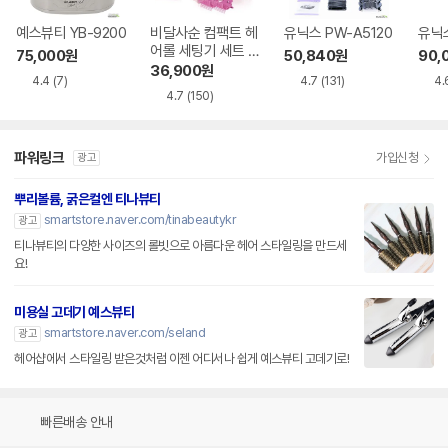
예스뷰티 YB-9200
비달사순 컴팩트 헤
유닉스 PW-A5120
유닉스
어롤 세팅기 세트 V
75,000
원
50,840
원
90,
SHS10BK
36,900
원
4.4
(7)
4.7
(131)
4.
4.7
(150)
파워링크
가입신청
광고
뿌리볼륨, 굵은컬엔 티나뷰티
smartstore.naver.com/tinabeautykr
광고
티나뷰티의 다양한 사이즈의 롤빗으로 아름다운 헤어 스타일링을 만드세
요!
미용실 고데기 예스뷰티
smartstore.naver.com/seland
광고
헤어샵에서 스타일링 받은것처럼 이젠 어디서나 쉽게 예스뷰티 고데기로!
빠른배송 안내