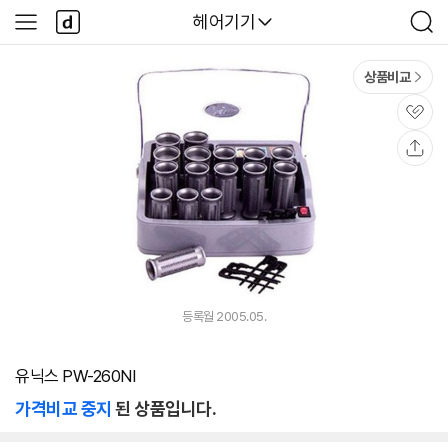
본문 바로가기
다
다나와
헤어기기
사
검
나
이
색
와
드
메
메
상품비교
인
뉴
관
심
공
유
등록월 2005.05.
유닉스 PW-260NI
가격비교 중지
된 상품입니다.