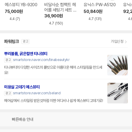
예스뷰티 YB-9200
비달사순 컴팩트 헤
유닉스 PW-A5120
유닉스
어롤 세팅기 세트 V
75,000
원
50,840
원
92,
SHS10BK
36,900
원
4.4
(7)
4.7
(131)
4.
4.7
(150)
파워링크
가입신청
광고
뿌리볼륨, 굵은컬엔 티나뷰티
smartstore.naver.com/tinabeautykr
광고
티나뷰티의 다양한 사이즈의 롤빗으로 아름다운 헤어 스타일링을 만드세
요!
미용실 고데기 예스뷰티
smartstore.naver.com/seland
광고
헤어샵에서 스타일링 받은것처럼 이젠 어디서나 쉽게 예스뷰티 고데기로!
빠른배송 안내