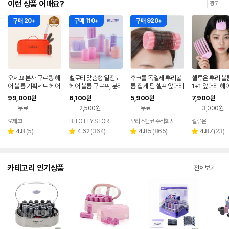
이런 상품 어때요?
광고
구매 20+
구매 110+
구매 920+
오제끄 본사 구르뽕 헤
벨로티 맞춤형 열전도
후크롤 독일제 뿌리볼
셀루온 뿌리 볼
어 볼륨 기획세트 헤어
헤어 볼륨 구르프, 분리
륨 집게 펌 셀프 앞머리
1+1 앞머리 헤
롤 브러쉬
결합으로 완성하는 열
정수리 머리 헤어롤 뿌
루프
99,000
6,100
5,900
7,900
원
원
원
원
전도 헤어롤 [모음] 열
리 볼륨 살리기 핀 파워
무료
2,500원
무료
3,000원
전도 헤어롤
구르프
오제끄
BELOTTY STORE
모리스앤코 주식회사
셀루온
리
리
리
리
4.8
(
5
)
4.62
(
364
)
4.85
(
865
)
4.87
(
23
)
별
별
별
별
뷰
뷰
뷰
뷰
점
점
점
점
수
수
수
수
카테고리 인기상품
전체보기