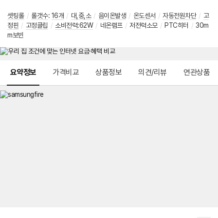
셋팅롤
/
롤갯수
:
16개
/
대,중,소
/
음이온발생
/
온도센서
/
자동전원차단
/
고
정핀
/
고정클립
/
소비전력:62W
/
네온램프
/
저전력소모
/
PTC히터
/
30m
m보빈
메뉴 네비게이션
요약정보
가격비교
상품정보
의견/리뷰
연관상품